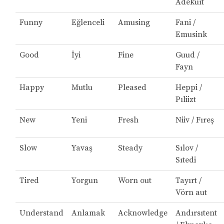
Adekuıt
Funny
Eğlenceli
Amusing
Fani /
Emusink
Good
İyi
Fine
Guud /
Fayn
Happy
Mutlu
Pleased
Heppi /
Pıliizt
New
Yeni
Fresh
Niiv / Fıreş
Slow
Yavaş
Steady
Sılov /
Sıtedi
Tired
Yorgun
Worn out
Tayırt /
Vörn aut
Understand
Anlamak
Acknowledge
Andırsıtent