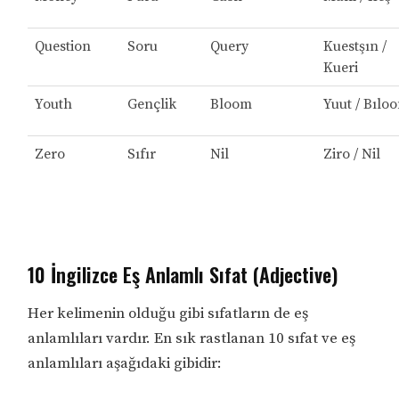
Question
Soru
Query
Kuestşın /
Kueri
Youth
Gençlik
Bloom
Yuut / Bılo
Zero
Sıfır
Nil
Ziro / Nil
10 İngilizce Eş Anlamlı Sıfat (Adjective)
Her kelimenin olduğu gibi sıfatların de eş
anlamlıları vardır. En sık rastlanan 10 sıfat ve eş
anlamlıları aşağıdaki gibidir: