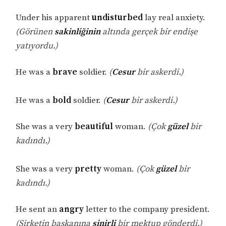
Under his apparent
undisturbed
lay real anxiety.
(Görünen
sakinliğinin
altında gerçek bir endişe
yatıyordu.)
He was a
brave
soldier.
(
Cesur
bir askerdi.)
He was a
bold
soldier.
(
Cesur
bir askerdi.)
She was a very
beautiful
woman.
(Çok
güzel
bir
kadındı.)
She was a very
pretty
woman.
(Çok
güzel
bir
kadındı.)
He sent an
angry
letter to the company president.
(Şirketin başkanına
sinirli
bir mektup gönderdi.)