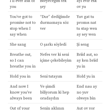
I’ll ever ask of
isteyeceğim tek
ayl evır esk
you
şey
ov yu
You’ve got to
“Dur” dediğimde
Yuv gat tu
promise not to
durmamaya söz
promıs nat
stop when I
ver
tu stap wen
say when
ay sey wen
She sang
O şarkı söyledi
Şi seng
Breathe out,
Nefes ver ki seni
Briid aut, so
so I can
içime çekebileyim
ay ken briid
breathe you in
yu in
Hold you in
Seni tutayım
Hold yu in
And now I
Ve şimdi
End nau ay
know you’ve
biliyorum ki hep
no yuv
always been
oradaydın
olweys bin
Out of your
Senin aklının
Aut ov yor