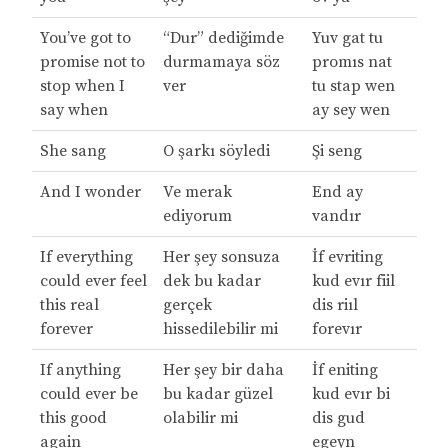
You’ve got to
“Dur” dediğimde
Yuv gat tu
promise not to
durmamaya söz
promıs nat
stop when I
ver
tu stap wen
say when
ay sey wen
She sang
O şarkı söyledi
Şi seng
And I wonder
Ve merak
End ay
ediyorum
vandır
If everything
Her şey sonsuza
İf evriting
could ever feel
dek bu kadar
kud evır fiil
this real
gerçek
dis riıl
forever
hissedilebilir mi
forevır
If anything
Her şey bir daha
İf eniting
could ever be
bu kadar güzel
kud evır bi
this good
olabilir mi
dis gud
again
egeyn