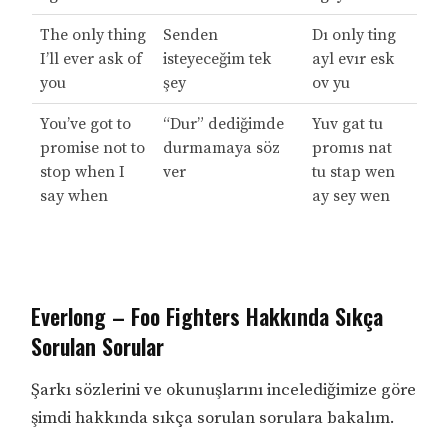
The only thing
Senden
Dı only ting
I’ll ever ask of
isteyeceğim tek
ayl evır esk
you
şey
ov yu
You’ve got to
“Dur” dediğimde
Yuv gat tu
promise not to
durmamaya söz
promıs nat
stop when I
ver
tu stap wen
say when
ay sey wen
Everlong – Foo Fighters Hakkında Sıkça
Sorulan Sorular
Şarkı sözlerini ve okunuşlarını incelediğimize göre
şimdi hakkında sıkça sorulan sorulara bakalım.