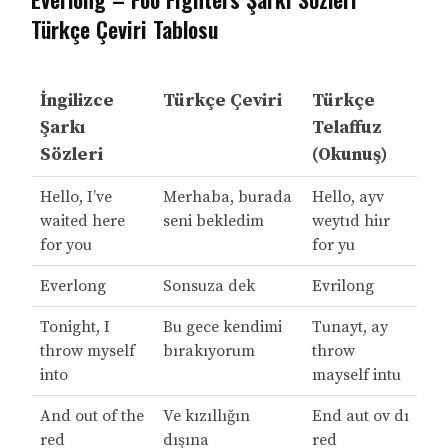
Türkçe Çeviri Tablosu
İngilizce
Türkçe Çeviri
Türkçe
Şarkı
Telaffuz
Sözleri
(Okunuş)
Hello, I’ve
Merhaba, burada
Hello, ayv
waited here
seni bekledim
weytıd hiır
for you
for yu
Everlong
Sonsuza dek
Evrilong
Tonight, I
Bu gece kendimi
Tunayt, ay
throw myself
bırakıyorum
throw
into
mayself intu
And out of the
Ve kızıllığın
End aut ov dı
red
dışına
red