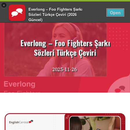
×
Everlong – Foo Fighters Şarkı
TR
Giriş Yap
Open
Sözleri Türkçe Çeviri (2026
Güncel)
İçeriğe
EnglishCentral
atla
Everlong – Foo Fighters Şarkı
Sözleri Türkçe Çeviri
2025-11-26