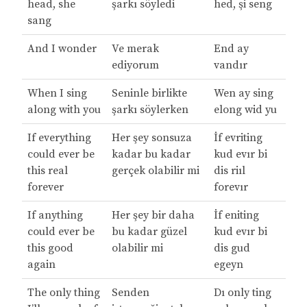
head, she
şarkı söyledi
hed, şi seng
sang
And I wonder
Ve merak
End ay
ediyorum
vandır
When I sing
Seninle birlikte
Wen ay sing
along with you
şarkı söylerken
elong wid yu
If everything
Her şey sonsuza
İf evriting
could ever be
kadar bu kadar
kud evır bi
this real
gerçek olabilir mi
dis riıl
forever
forevır
If anything
Her şey bir daha
İf eniting
could ever be
bu kadar güzel
kud evır bi
this good
olabilir mi
dis gud
again
egeyn
The only thing
Senden
Dı only ting