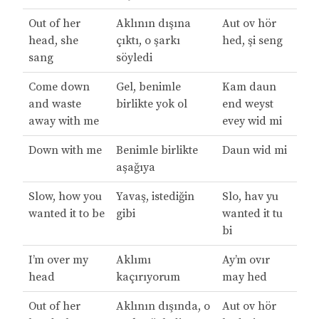
Out of her
Aklının dışına
Aut ov hör
head, she
çıktı, o şarkı
hed, şi seng
sang
söyledi
Come down
Gel, benimle
Kam daun
and waste
birlikte yok ol
end weyst
away with me
evey wid mi
Down with me
Benimle birlikte
Daun wid mi
aşağıya
Slow, how you
Yavaş, istediğin
Slo, hav yu
wanted it to be
gibi
wanted it tu
bi
I’m over my
Aklımı
Ay’m ovır
head
kaçırıyorum
may hed
Out of her
Aklının dışında, o
Aut ov hör