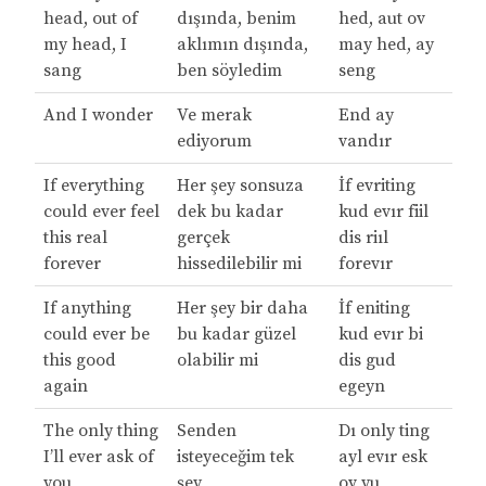
head, out of
dışında, benim
hed, aut ov
my head, I
aklımın dışında,
may hed, ay
sang
ben söyledim
seng
And I wonder
Ve merak
End ay
ediyorum
vandır
If everything
Her şey sonsuza
İf evriting
could ever feel
dek bu kadar
kud evır fiil
this real
gerçek
dis riıl
forever
hissedilebilir mi
forevır
If anything
Her şey bir daha
İf eniting
could ever be
bu kadar güzel
kud evır bi
this good
olabilir mi
dis gud
again
egeyn
The only thing
Senden
Dı only ting
I’ll ever ask of
isteyeceğim tek
ayl evır esk
you
şey
ov yu