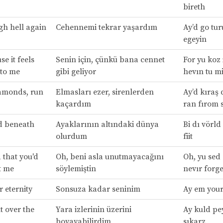
bireth
gh hell again
Cehennemi tekrar yaşardım
Ay’d go tur
egeyin
se it feels
Senin için, çünkü bana cennet
For yu koz i
 to me
gibi geliyor
hevın tu m
iamonds, run
Elmasları ezer, sirenlerden
Ay’d kıraş
kaçardım
ran fırom 
d beneath
Ayaklarının altındaki dünya
Bi dı vörld 
olurdum
fiit
 that you'd
Oh, beni asla unutmayacağını
Oh, yu sed 
t me
söylemiştin
nevır forge
r eternity
Sonsuza kadar seninim
Ay em yours
t over the
Yara izlerinin üzerini
Ay kuld pey
boyayabilirdim
sıkarz