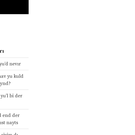
rı
yu’d nevır
hav yu kuld
aynd?
yu’l bi der
d end der
ıst nayts
 sivim dı