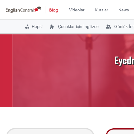
Videolar
Kurslar
News
Hepsi
Çocuklar için İngilizce
Günlük İng
İçeriğe
atla
Eyedr