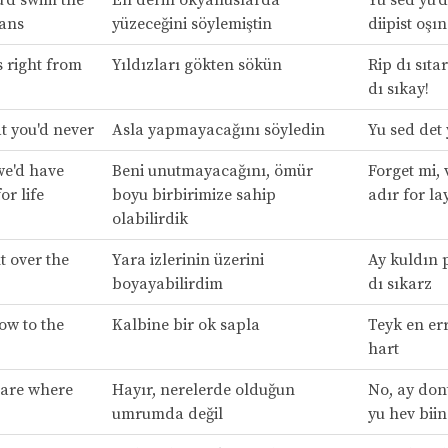
eans
yüzeceğini söylemiştin
diipist oşın
s right from
Yıldızları gökten sökün
Rip dı sıta
dı sıkay!
t you'd never
Asla yapmayacağını söyledin
Yu sed det 
we'd have
Beni unutmayacağını, ömür
Forget mi, v
or life
boyu birbirimize sahip
adır for la
olabilirdik
t over the
Yara izlerinin üzerini
Ay kuldın p
boyayabilirdim
dı sıkarz
ow to the
Kalbine bir ok sapla
Teyk en err
hart
 care where
Hayır, nerelerde olduğun
No, ay dont
umrumda değil
yu hev biin