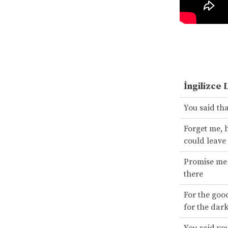
İngilizce 
You said tha
Forget me, 
could leave
Promise me 
there
For the goo
for the dark
You said yo