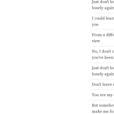
Just don't l
lonely agai
I could lear
you
From a diffe
view
No, I don't
you've been
Just don't l
lonely agai
Don't leave
You are my
But somehow
make me for