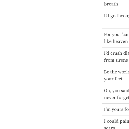
breath
I'd go throu
For you, 'cau
like heaven
I'd crush d
from sirens
Be the worl
your feet
Oh, you said
never forge
I'm yours fo
I could pain
scars