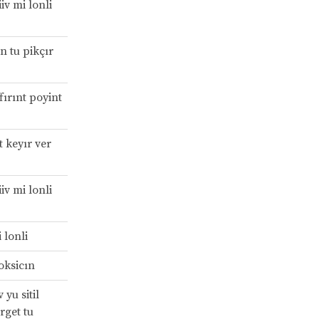
iv mi lonli
n tu pikçır
fırınt poyint
 keyır ver
iv mi lonli
 lonli
oksicın
yu sitil
rget tu