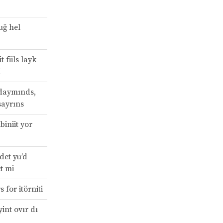
uğ hel
t fiils layk
i
 daymınds,
sayrıns
biniit yor
det yu’d
t mi
 for itörniti
int ovır dı