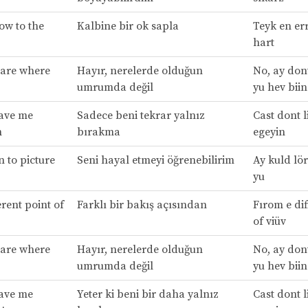
ow to the
Kalbine bir ok sapla
Teyk en err
hart
 care where
Hayır, nerelerde olduğun
No, ay dont
umrumda değil
yu hev biin
eave me
Sadece beni tekrar yalnız
Cast dont li
n
bırakma
egeyin
n to picture
Seni hayal etmeyi öğrenebilirim
Ay kuld lör
yu
rent point of
Farklı bir bakış açısından
Fırom e dif
of viüv
 care where
Hayır, nerelerde olduğun
No, ay dont
umrumda değil
yu hev biin
eave me
Yeter ki beni bir daha yalnız
Cast dont li