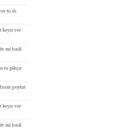
ov tu dı
 keyır ver
iv mi lonli
n tu pikçır
fırınt poyint
 keyır ver
iv mi lonli