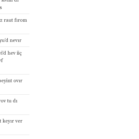
s
rz raut fırom
yu’d nevır
i’d hev iiç
yf
eyint ovır
ov tu dı
 keyır ver