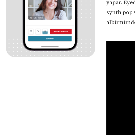
yapar. Eye
synth pop 
albümünde 