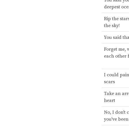
deepest oc
Rip the star
the sky!
You said tha
Forget me, 
each other f
I could pain
scars
Take an arr
heart
No, I don't
you've been