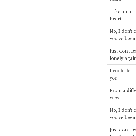
Take an arr
heart
No, I don't
you've been
Just don't l
lonely agai
I could lear
you
From a diffe
view
No, I don't
you've been
Just don't l