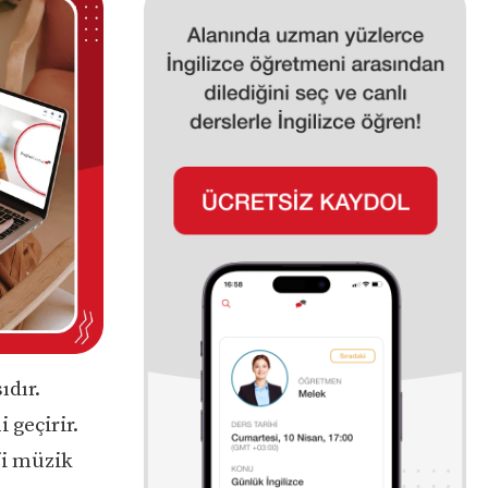
ıdır.
 geçirir.
fi müzik