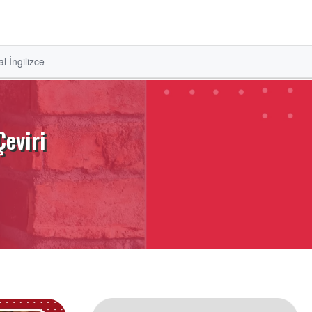
l İngilizce
Çeviri