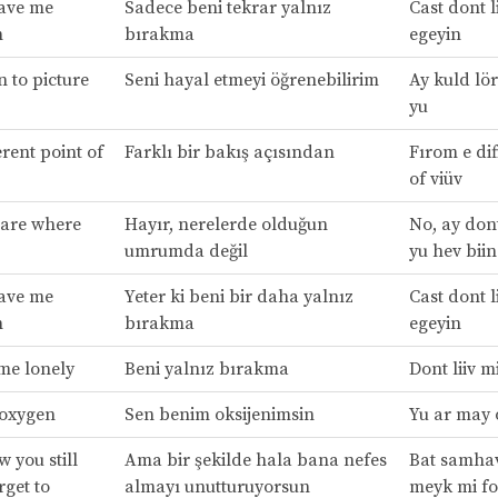
eave me
Sadece beni tekrar yalnız
Cast dont li
n
bırakma
egeyin
n to picture
Seni hayal etmeyi öğrenebilirim
Ay kuld lör
yu
rent point of
Farklı bir bakış açısından
Fırom e dif
of viüv
 care where
Hayır, nerelerde olduğun
No, ay dont
umrumda değil
yu hev biin
eave me
Yeter ki beni bir daha yalnız
Cast dont li
n
bırakma
egeyin
 me lonely
Beni yalnız bırakma
Dont liiv mi
 oxygen
Sen benim oksijenimsin
Yu ar may 
 you still
Ama bir şekilde hala bana nefes
Bat samhav 
get to
almayı unutturuyorsun
meyk mi fo