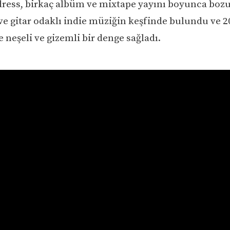
dress, birkaç albüm ve mixtape yayını boyunca bo
ve gitar odaklı indie müziğin keşfinde bulundu ve 
neşeli ve gizemli bir denge sağladı.