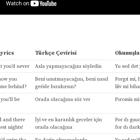
Lyrics
Türkçe Çevirisi
Okunuşla
t you'd never
Asla yapmayacağını söyledin
Yu sed det 
how you
Beni unutmayacağını, beni nasıl
Forgıt mi, 
 me behind?
geride bırakırsın?
liiv mi bih
you'll be
Orada olacağına söz ver
Pıromis mi 
d and there
İyi ve en karanlık geceler için
For dı guu
est nights!
orada olacağına
for dı dark
u'd swim the
En derin okyanuslarda
Yu sed yu’d