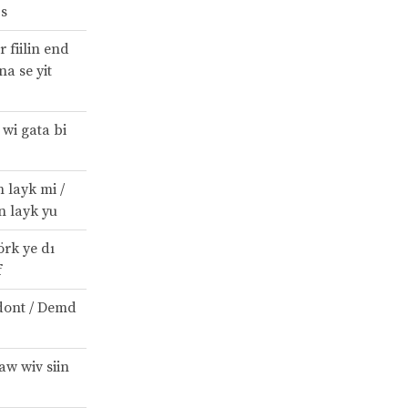
ps
r fiilin end
a se yit
 wi gata bi
layk mi /
 layk yu
örk ye dı
f
dont / Demd
aw wiv siin