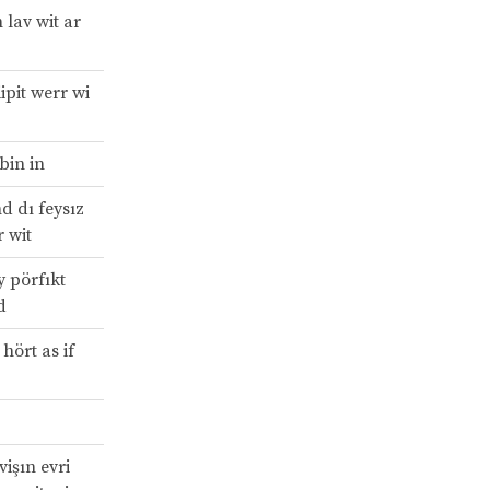
 lav wit ar
iipit werr wi
bin in
d dı feysız
 wit
 pörfıkt
d
 hört as if
vişın evri