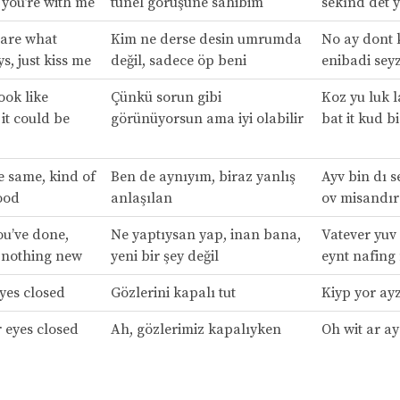
 you’re with me
tünel görüşüne sahibim
sekınd det y
care what
Kim ne derse desin umrumda
No ay dont 
s, just kiss me
değil, sadece öp beni
enibadi seyz
ook like
Çünkü sorun gibi
Koz yu luk l
 it could be
görünüyorsun ama iyi olabilir
bat it kud b
e same, kind of
Ben de aynıyım, biraz yanlış
Ayv bin dı 
ood
anlaşılan
ov misandır
u’ve done,
Ne yaptıysan yap, inan bana,
Vatever yuv 
’t nothing new
yeni bir şey değil
eynt nafing
yes closed
Gözlerini kapalı tut
Kiyp yor ay
r eyes closed
Ah, gözlerimiz kapalıyken
Oh wit ar a