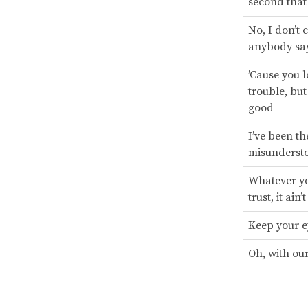
second that
No, I don’t 
anybody say
’Cause you l
trouble, but
good
I’ve been th
misunderst
Whatever yo
trust, it ain
Keep your e
Oh, with ou