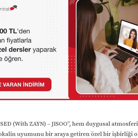
SED (With ZAYN) – JISOO”, hem duygusal atmosfer
okalin uyumunu bir araya getiren özel bir işbirliği 