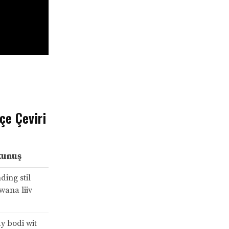
çe Çeviri
kunuş
ding stil
wana liiv
y bodi wit