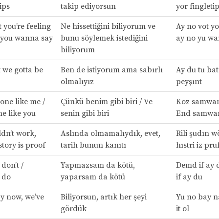
ips
takip ediyorsun
yor fingleti
 you’re feeling
Ne hissettiğini biliyorum ve
Ay no vot yo
 you wanna say
bunu söylemek istediğini
ay no yu wan
biliyorum
t we gotta be
Ben de istiyorum ama sabırlı
Ay du tu bat
olmalıyız
peyşınt
one like me /
Çünkü benim gibi biri / Ve
Koz samwan 
e like you
senin gibi biri
End samwan
ldn’t work,
Aslında olmamalıydık, evet,
Rili şudın w
story is proof
tarih bunun kanıtı
hıstri iz pru
don’t /
Yapmazsam da kötü,
Demd if ay 
 do
yaparsam da kötü
if ay du
y now, we’ve
Biliyorsun, artık her şeyi
Yu no bay n
gördük
it ol