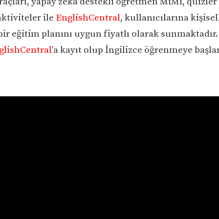
açları, yapay zeka destekli öğretmen MiMi, quizler
aktiviteler ile
EnglishCentral
, kullanıcılarına kişisel
 bir eğitim planını uygun fiyatlı olarak sunmaktadır.
glishCentral
’a kayıt olup İngilizce öğrenmeye başl