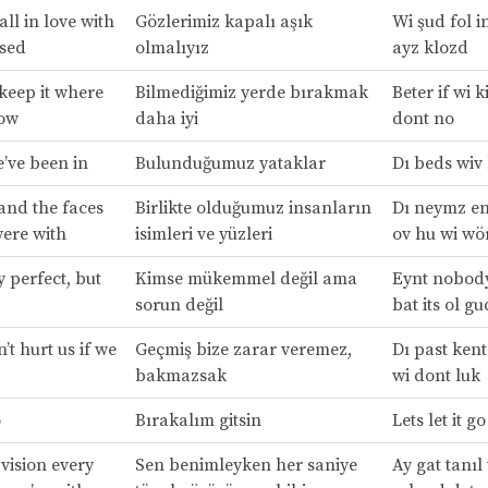
ll in love with
Gözlerimiz kapalı aşık
Wi şud fol in
osed
olmalıyız
ayz klozd
 keep it where
Bilmediğimiz yerde bırakmak
Beter if wi k
now
daha iyi
dont no
’ve been in
Bulunduğumuz yataklar
Dı beds wiv 
and the faces
Birlikte olduğumuz insanların
Dı neymz en
ere with
isimleri ve yüzleri
ov hu wi wör
 perfect, but
Kimse mükemmel değil ama
Eynt nobody
sorun değil
bat its ol gu
’t hurt us if we
Geçmiş bize zarar veremez,
Dı past kent
bakmazsak
wi dont luk
o
Bırakalım gitsin
Lets let it go
 vision every
Sen benimleyken her saniye
Ay gat tanıl 