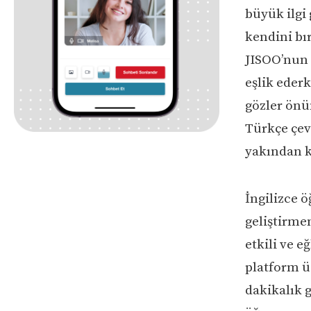
büyük ilgi
kendini bı
JISOO’nun 
eşlik eder
gözler önün
Türkçe çev
yakından k
İngilizce ö
geliştirmen
etkili ve e
platform üz
dakikalık g