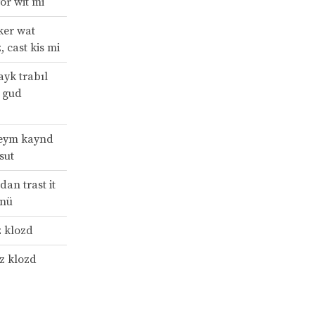
or wit mi
ker wat
, cast kis mi
ayk trabıl
i gud
seym kaynd
sut
dan trast it
 nü
z klozd
yz klozd