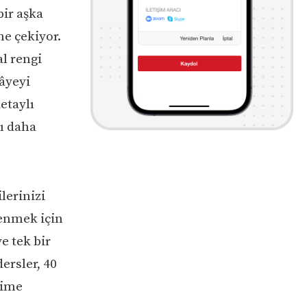
bir aşka
ne çekiyor.
l rengi
âyeyi
etaylı
nı daha
lerinizi
renmek için
ye tek bir
ersler, 40
lime