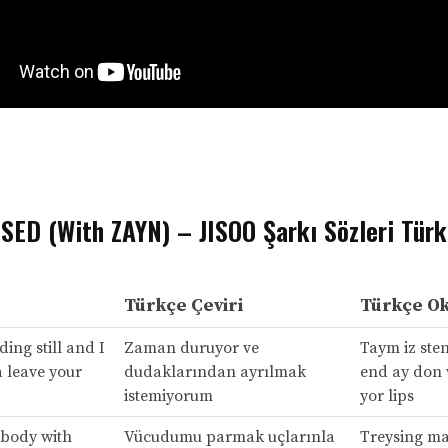
SED (With ZAYN) – JISOO Şarkı Sözleri Türk
Türkçe Çeviri
Türkçe O
ding still and I
Zaman duruyor ve
Taym iz sten
 leave your
dudaklarından ayrılmak
end ay don 
istemiyorum
yor lips
 body with
Vücudumu parmak uçlarınla
Treysing ma