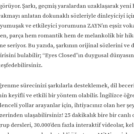
 görüyor. Şarkı, geçmiş yaralardan uzaklaşarak yeni 
rakmayı anlatan dokunaklı sözleriyle dinleyiciyi içi
yumuşak ve etkileyici yorumuna ZAYN’ın eşsiz voka
ken, parça hem romantik hem de melankolik bir hik
e seriyor. Bu yazıda, şarkının orijinal sözlerini ve d
irisini bulabilir; “Eyes Closed”ın duygusal dünyası
eşfedebilirsiniz.
ğrenme sürecinizi şarkılarla desteklemek, dil beceri
in keyifli ve etkili bir yöntem olabilir. İngilizce öğ
ğlenceli yollar arayanlar için, ihtiyacınız olan her şe
erinden ulaşabilirsiniz! 25 dakikalık bire bir canlı d
rup dersleri, 30.000’den fazla interaktif videolar, ke