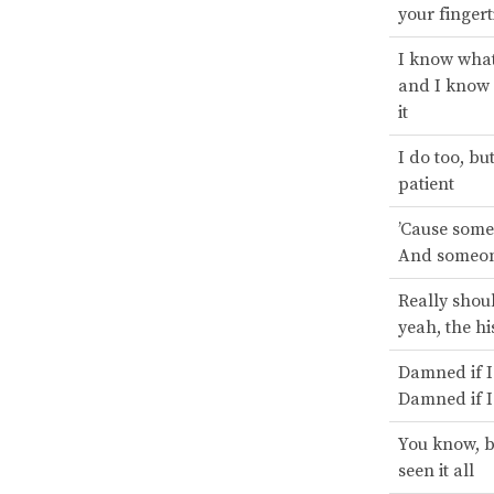
your fingert
I know what
and I know
it
I do too, bu
patient
’Cause some
And someon
Really shou
yeah, the hi
Damned if I 
Damned if I
You know, b
seen it all