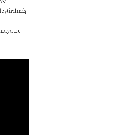
 ve
leştirilmiş
amaya ne