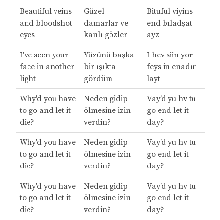
Beautiful veins
Güzel
Bituful viyins
and bloodshot
damarlar ve
end bıladşat
eyes
kanlı gözler
ayz
I've seen your
Yüzünü başka
I hev siin yor
face in another
bir ışıkta
feys in enadır
light
gördüm
layt
Why'd you have
Neden gidip
Vay’d yu hv tu
to go and let it
ölmesine izin
go end let it
die?
verdin?
day?
Why'd you have
Neden gidip
Vay’d yu hv tu
to go and let it
ölmesine izin
go end let it
die?
verdin?
day?
Why'd you have
Neden gidip
Vay’d yu hv tu
to go and let it
ölmesine izin
go end let it
die?
verdin?
day?