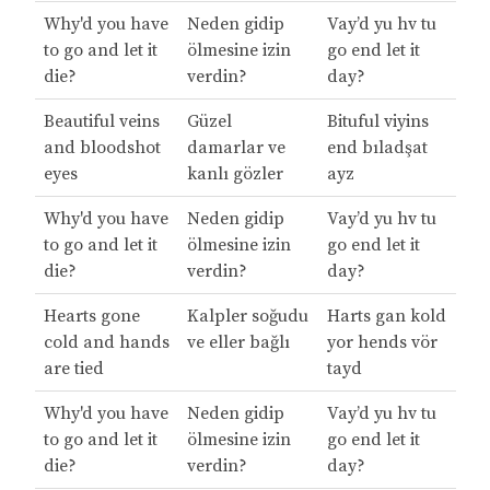
Why'd you have
Neden gidip
Vay’d yu hv tu
to go and let it
ölmesine izin
go end let it
die?
verdin?
day?
Beautiful veins
Güzel
Bituful viyins
and bloodshot
damarlar ve
end bıladşat
eyes
kanlı gözler
ayz
Why'd you have
Neden gidip
Vay’d yu hv tu
to go and let it
ölmesine izin
go end let it
die?
verdin?
day?
Hearts gone
Kalpler soğudu
Harts gan kold
cold and hands
ve eller bağlı
yor hends vör
are tied
tayd
Why'd you have
Neden gidip
Vay’d yu hv tu
to go and let it
ölmesine izin
go end let it
die?
verdin?
day?