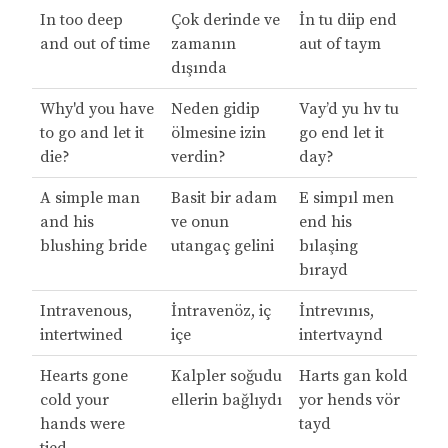
In too deep
Çok derinde ve
İn tu diip end
and out of time
zamanın
aut of taym
dışında
Why'd you have
Neden gidip
Vay’d yu hv tu
to go and let it
ölmesine izin
go end let it
die?
verdin?
day?
A simple man
Basit bir adam
E simpıl men
and his
ve onun
end his
blushing bride
utangaç gelini
bılaşing
bırayd
Intravenous,
İntravenöz, iç
İntrevınıs,
intertwined
içe
intertvaynd
Hearts gone
Kalpler soğudu
Harts gan kold
cold your
ellerin bağlıydı
yor hends vör
hands were
tayd