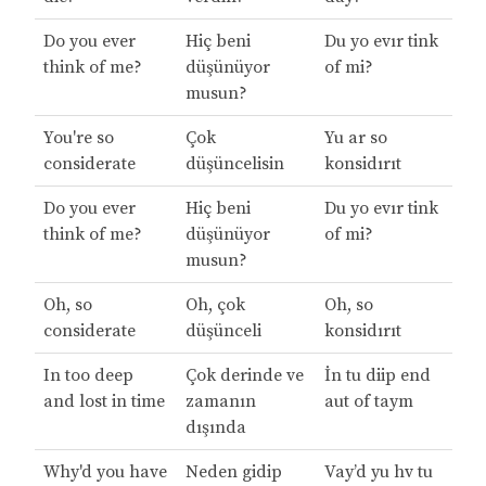
Do you ever
Hiç beni
Du yo evır tink
think of me?
düşünüyor
of mi?
musun?
You're so
Çok
Yu ar so
considerate
düşüncelisin
konsidırıt
Do you ever
Hiç beni
Du yo evır tink
think of me?
düşünüyor
of mi?
musun?
Oh, so
Oh, çok
Oh, so
considerate
düşünceli
konsidırıt
In too deep
Çok derinde ve
İn tu diip end
and lost in time
zamanın
aut of taym
dışında
Why'd you have
Neden gidip
Vay’d yu hv tu