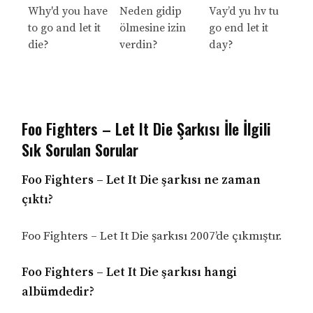
Why'd you have
Neden gidip
Vay’d yu hv tu
to go and let it
ölmesine izin
go end let it
die?
verdin?
day?
Foo Fighters – Let It Die Şarkısı İle İlgili
Sık Sorulan Sorular
Foo Fighters – Let It Die şarkısı ne zaman
çıktı?
Foo Fighters – Let It Die şarkısı 2007’de çıkmıştır.
Foo Fighters – Let It Die şarkısı hangi
albümdedir?