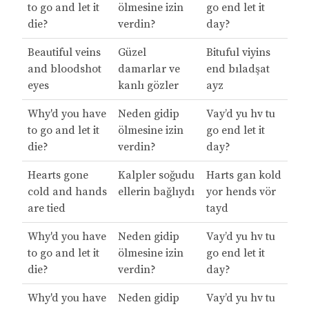
to go and let it
ölmesine izin
go end let it
die?
verdin?
day?
Beautiful veins
Güzel
Bituful viyins
and bloodshot
damarlar ve
end bıladşat
eyes
kanlı gözler
ayz
Why'd you have
Neden gidip
Vay’d yu hv tu
to go and let it
ölmesine izin
go end let it
die?
verdin?
day?
Hearts gone
Kalpler soğudu
Harts gan kold
cold and hands
ellerin bağlıydı
yor hends vör
are tied
tayd
Why'd you have
Neden gidip
Vay’d yu hv tu
to go and let it
ölmesine izin
go end let it
die?
verdin?
day?
Why'd you have
Neden gidip
Vay’d yu hv tu