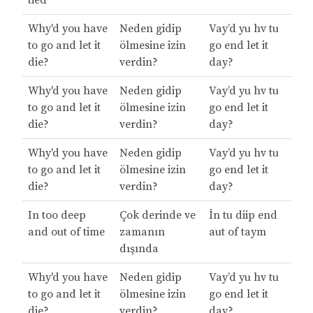
tied
Why'd you have
Neden gidip
Vay’d yu hv tu
to go and let it
ölmesine izin
go end let it
die?
verdin?
day?
Why'd you have
Neden gidip
Vay’d yu hv tu
to go and let it
ölmesine izin
go end let it
die?
verdin?
day?
Why'd you have
Neden gidip
Vay’d yu hv tu
to go and let it
ölmesine izin
go end let it
die?
verdin?
day?
In too deep
Çok derinde ve
İn tu diip end
and out of time
zamanın
aut of taym
dışında
Why'd you have
Neden gidip
Vay’d yu hv tu
to go and let it
ölmesine izin
go end let it
die?
verdin?
day?