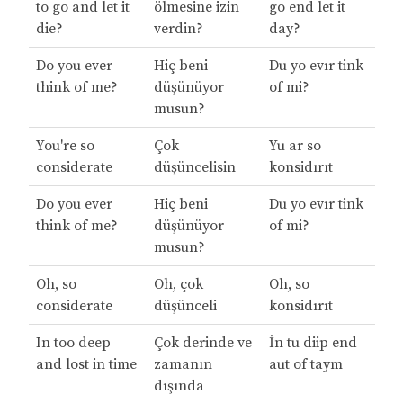
to go and let it
ölmesine izin
go end let it
die?
verdin?
day?
Do you ever
Hiç beni
Du yo evır tink
think of me?
düşünüyor
of mi?
musun?
You're so
Çok
Yu ar so
considerate
düşüncelisin
konsidırıt
Do you ever
Hiç beni
Du yo evır tink
think of me?
düşünüyor
of mi?
musun?
Oh, so
Oh, çok
Oh, so
considerate
düşünceli
konsidırıt
In too deep
Çok derinde ve
İn tu diip end
and lost in time
zamanın
aut of taym
dışında