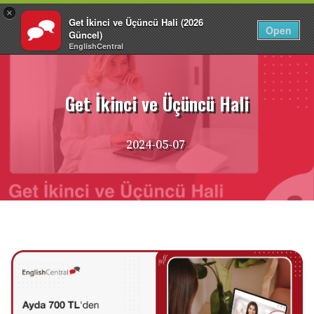
×
Get İkinci ve Üçüncü Hali (2026
TR
Giriş Yap
Open
Güncel)
EnglishCentral
İçeriğe
atla
Get İkinci ve Üçüncü Hali
2024-05-07