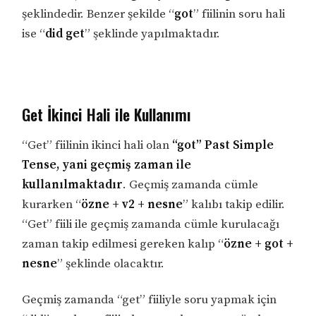
şeklindedir. Benzer şekilde “
got
” fiilinin soru hali
ise “
did get
” şeklinde yapılmaktadır.
Get İkinci Hali ile Kullanımı
“Get” fiilinin ikinci hali olan
“got” Past Simple
Tense, yani geçmiş zaman ile
kullanılmaktadır
. Geçmiş zamanda cümle
kurarken “
özne + v2 + nesne
” kalıbı takip edilir.
“Get” fiili ile geçmiş zamanda cümle kurulacağı
zaman takip edilmesi gereken kalıp “
özne + got +
nesne
” şeklinde olacaktır.
Geçmiş zamanda “get” fiiliyle soru yapmak için