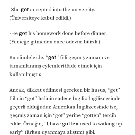
-She
got
accepted into the university.
(Üniversiteye kabul edildi.)
-He
got
his homework done before dinner.
(Yemeğe gitmeden önce ödevini bitirdi.)
Bu cümlelerde, “
got
” fiili geçmiş zamanı ve
tamamlanmış eylemleri ifade etmek için
kullanılmıştır.
Ancak, dikkat edilmesi gereken bir husus, “get”
fiilinin “got” halinin sadece İngiliz İngilizcesinde
geçerli olduğudur. Amerikan İngilizcesinde ise,
geçmiş zaman için “got” yerine “gotten” tercih
edilir. Örneğin, “I have
gotten
used to waking up
early” (Erken uyanmaya alıştım) gibi.