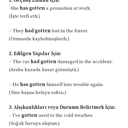
1. Geçmiş Zaman İçin:
-She
has
gotten
a promotion at work.
(İşte terfi etti.)
– They
had gotten
lost in the forest.
(Ormanda kaybolmuşlardı.)
2. Edilgen Yapılar İçin:
– The car
had gotten
damaged in the accident.
(Araba kazada hasar görmüştü.)
– He
has gotten
himself into trouble again.
(Yine başını belaya soktu.)
3. Alışkanlıkları veya Durumu Belirtmek İçin:
– I’ve
gotten
used to the cold weather.
(Soğuk havaya alıştım.)