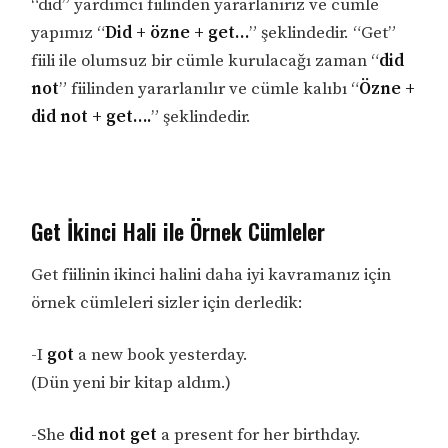
“did” yardımcı fiilinden yararlanırız ve cümle
yapımız “
Did + özne + get…
” şeklindedir. “Get”
fiili ile olumsuz bir cümle kurulacağı zaman “
did
not
” fiilinden yararlanılır ve cümle kalıbı “
Özne +
did not + get….
” şeklindedir.
Get İkinci Hali ile Örnek Cümleler
Get fiilinin ikinci halini daha iyi kavramanız için
örnek cümleleri sizler için derledik:
-I
got
a new book yesterday.
(Dün yeni bir kitap aldım.)
-She
did not get
a present for her birthday.