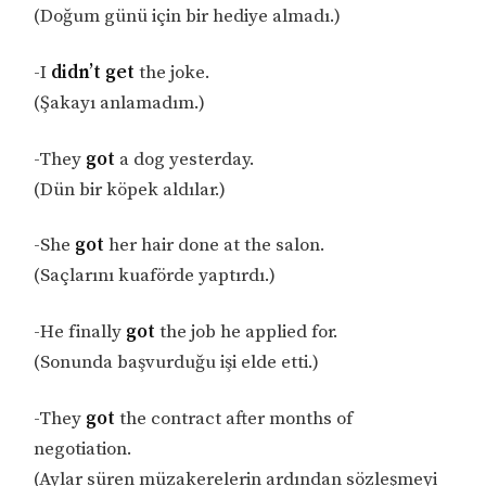
(Doğum günü için bir hediye almadı.)
-I
didn’t get
the joke.
(Şakayı anlamadım.)
-They
got
a dog yesterday.
(Dün bir köpek aldılar.)
-She
got
her hair done at the salon.
(Saçlarını kuaförde yaptırdı.)
-He finally
got
the job he applied for.
(Sonunda başvurduğu işi elde etti.)
-They
got
the contract after months of
negotiation.
(Aylar süren müzakerelerin ardından sözleşmeyi