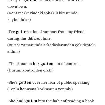
-They’ve
gotten
lost in the maze of streets
downtown.
(Kent merkezindeki sokak labirentinde
kayboldular.)
-I’ve
gotten
a lot of support from my friends
during this difficult time.
(Bu zor zamanımda arkadaşlarımdan çok destek
aldım.)
-The situation
has gotten
out of control.
(Durum kontrolden çıktı.)
-She’s
gotten
over her fear of public speaking.
(Toplu konuşma korkusunu yenmiş.)
-She
had gotten
into the habit of reading a book