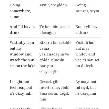
Going
Aynı yere giden
Going
somewhere,
samver, seym
same
And I'll have a
Ve ben bir içecek
End ayll hev
drink
alacağım
a drink
Wistfully lean
Efkarlı bir şekilde
Vistfuli liin
out my
cama
aut may
window and
yaslanacağım ve
vindov end
watch the sun
gölde güneşin
vaç dı san set
set on the lake
batışını
on dı leyk
izleyeceğim
I might not
Gerçek gibi
Ay mayt nat
feel real, but
hissettirmeyebilir
fiil riyıl, bat
it's okay, mh
ama sorun değil,
its okey,mm
mm