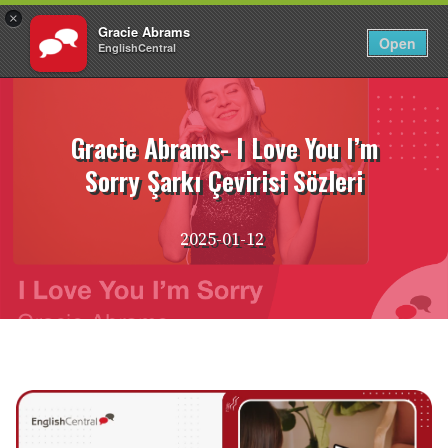
×
Gracie Abrams
TR
Giriş Yap
Open
EnglishCentral
İçeriğe
atla
Gracie Abrams- I Love You I’m
Sorry Şarkı Çevirisi Sözleri
2025-01-12