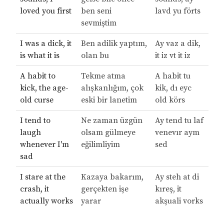
loved you first
ben seni
lavd yu förts
sevmiştim
I was a dick, it
Ben adilik yaptım,
Ay vaz a dik,
is what it is
olan bu
it iz vt it iz
A habit to
Tekme atma
A habit tu
kick, the age-
alışkanlığım, çok
kik, dı eyc
old curse
eski bir lanetim
old körs
I tend to
Ne zaman üzgün
Ay tend tu laf
laugh
olsam gülmeye
venevır aym
whenever I'm
eğilimliyim
sed
sad
I stare at the
Kazaya bakarım,
Ay steh at di
crash, it
gerçekten işe
kıreş, it
actually works
yarar
akşuali vorks