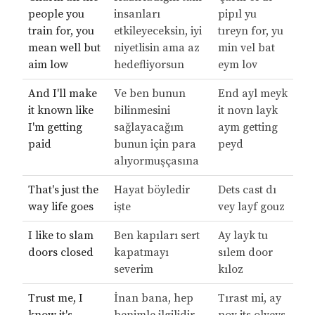
people you
insanları
pipıl yu
train for, you
etkileyeceksin, iyi
tıreyn for, yu
mean well but
niyetlisin ama az
min vel bat
aim low
hedefliyorsun
eym lov
And I'll make
Ve ben bunun
End ayl meyk
it known like
bilinmesini
it novn layk
I'm getting
sağlayacağım
aym getting
paid
bunun için para
peyd
alıyormuşçasına
That's just the
Hayat böyledir
Dets cast dı
way life goes
işte
vey layf gouz
I like to slam
Ben kapıları sert
Ay layk tu
doors closed
kapatmayı
sılem door
severim
kıloz
Trust me, I
İnan bana, hep
Tırast mi, ay