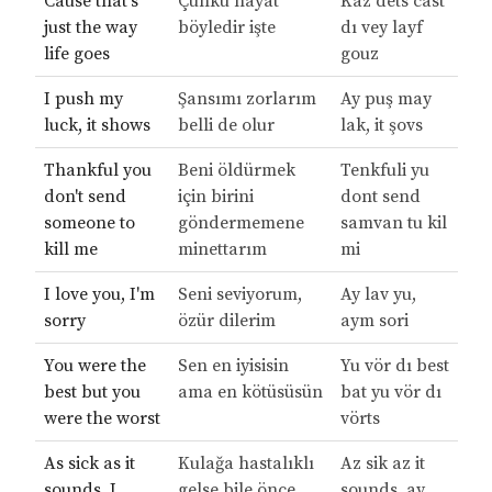
Cause that's
Çünkü hayat
Kaz dets cast
just the way
böyledir işte
dı vey layf
life goes
gouz
I push my
Şansımı zorlarım
Ay puş may
luck, it shows
belli de olur
lak, it şovs
Thankful you
Beni öldürmek
Tenkfuli yu
don't send
için birini
dont send
someone to
göndermemene
samvan tu kil
kill me
minettarım
mi
I love you, I'm
Seni seviyorum,
Ay lav yu,
sorry
özür dilerim
aym sori
You were the
Sen en iyisisin
Yu vör dı best
best but you
ama en kötüsüsün
bat yu vör dı
were the worst
vörts
As sick as it
Kulağa hastalıklı
Az sik az it
sounds, I
gelse bile önce
sounds, ay