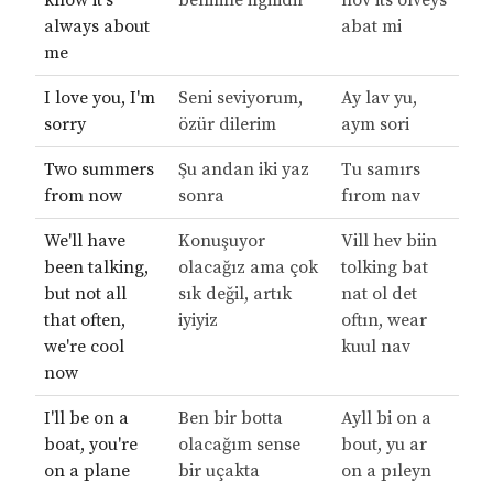
know it's
benimle ilgilidir
nov its olveys
always about
abat mi
me
I love you, I'm
Seni seviyorum,
Ay lav yu,
sorry
özür dilerim
aym sori
Two summers
Şu andan iki yaz
Tu samırs
from now
sonra
fırom nav
We'll have
Konuşuyor
Vill hev biin
been talking,
olacağız ama çok
tolking bat
but not all
sık değil, artık
nat ol det
that often,
iyiyiz
oftın, wear
we're cool
kuul nav
now
I'll be on a
Ben bir botta
Ayll bi on a
boat, you're
olacağım sense
bout, yu ar
on a plane
bir uçakta
on a pıleyn