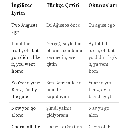
İngilizce
Türkçe Çeviri
Okunuşları
Lyrics
Two Augusts
İki Ağustos önce
Tu agust ego
ago
I told the
Gerçeği söyledim,
Ay told dı
truth, oh, but
oh ama sen bunu
turth, oh bat
you didn't like
sevmedin, eve
yu didint layk
it, you went
gittin
it, yu vent
home
hom
You're in your
Sen Benz’indesin
Yuar in yor
Benz, I'm by
ben de
benz, aym
the gate
kapıdayım
bay di geyt
Now you go
Şimdi yalnız
Nav yu go
alone
gidiyorsun
alon
Charm all the
Hazırladığın tüm
Çarm ol dı