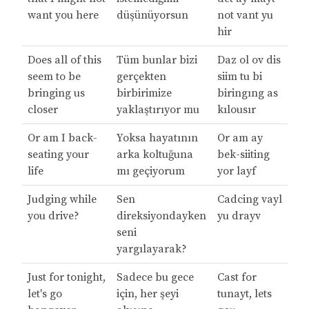
want you here
düşünüyorsun
not vant yu
hir
Does all of this
Tüm bunlar bizi
Daz ol ov dis
seem to be
gerçekten
siim tu bi
bringing us
birbirimize
biringıng as
closer
yaklaştırıyor mu
kılousır
Or am I back-
Yoksa hayatının
Or am ay
seating your
arka koltuğuna
bek-siiting
life
mı geçiyorum
yor layf
Judging while
Sen
Cadcing vayl
you drive?
direksiyondayken
yu drayv
seni
yargılayarak?
Just for tonight,
Sadece bu gece
Cast for
let's go
için, her şeyi
tunayt, lets