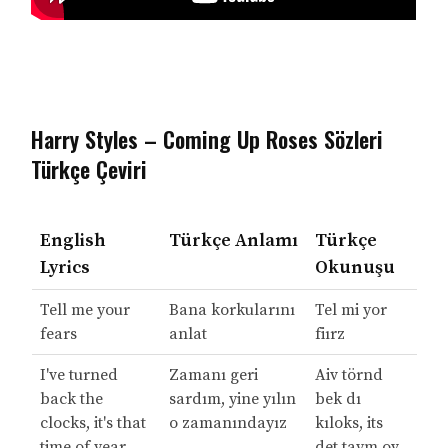
Harry Styles – Coming Up Roses Sözleri
Türkçe Çeviri
English
Türkçe Anlamı
Türkçe
Lyrics
Okunuşu
Tell me your
Bana korkularını
Tel mi yor
fears
anlat
fiırz
I've turned
Zamanı geri
Aiv törnd
back the
sardım, yine yılın
bek dı
clocks, it's that
o zamanındayız
kıloks, its
time of year
det taym ov