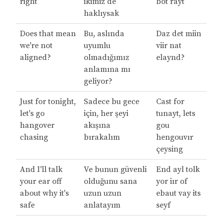
right
ikimiz de
bot rayt
haklıysak
Does that mean
Bu, aslında
Daz det miin
we're not
uyumlu
viir nat
aligned?
olmadığımız
elaynd?
anlamına mı
geliyor?
Just for tonight,
Sadece bu gece
Cast for
let's go
için, her şeyi
tunayt, lets
hangover
akışına
gou
chasing
bırakalım
hengouvır
çeysing
And I'll talk
Ve bunun güvenli
End ayl tolk
your ear off
olduğunu sana
yor iır of
about why it's
uzun uzun
ebaut vay its
safe
anlatayım
seyf