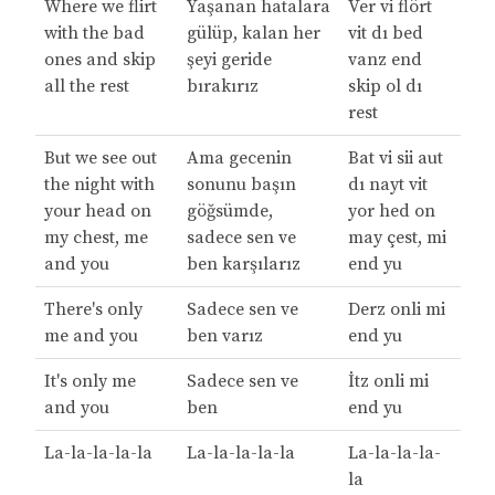
Where we flirt
Yaşanan hatalara
Ver vi flört
with the bad
gülüp, kalan her
vit dı bed
ones and skip
şeyi geride
vanz end
all the rest
bırakırız
skip ol dı
rest
But we see out
Ama gecenin
Bat vi sii aut
the night with
sonunu başın
dı nayt vit
your head on
göğsümde,
yor hed on
my chest, me
sadece sen ve
may çest, mi
and you
ben karşılarız
end yu
There's only
Sadece sen ve
Derz onli mi
me and you
ben varız
end yu
It's only me
Sadece sen ve
İtz onli mi
and you
ben
end yu
La-la-la-la-la
La-la-la-la-la
La-la-la-la-
la