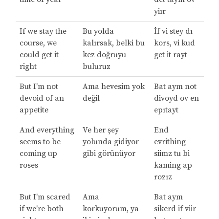
yiır
If we stay the
Bu yolda
İf vi stey dı
course, we
kalırsak, belki bu
kors, vi kud
could get it
kez doğruyu
get it rayt
right
buluruz
But I'm not
Ama hevesim yok
Bat aym not
devoid of an
değil
divoyd ov en
appetite
epıtayt
And everything
Ve her şey
End
seems to be
yolunda gidiyor
evrithing
coming up
gibi görünüyor
siimz tu bi
roses
kaming ap
rozız
But I'm scared
Ama
Bat aym
if we're both
korkuyorum, ya
sikerd if viir