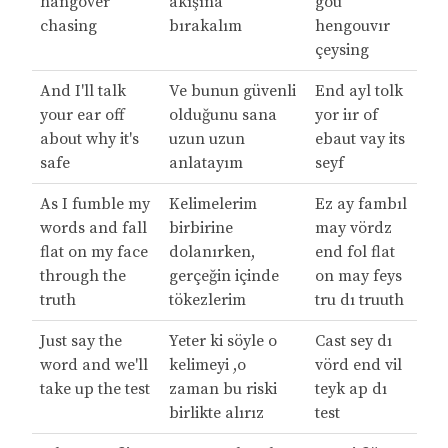
hangover
akışına
gou
chasing
bırakalım
hengouvır
çeysing
And I'll talk
Ve bunun güvenli
End ayl tolk
your ear off
olduğunu sana
yor iır of
about why it's
uzun uzun
ebaut vay its
safe
anlatayım
seyf
As I fumble my
Kelimelerim
Ez ay fambıl
words and fall
birbirine
may vördz
flat on my face
dolanırken,
end fol flat
through the
gerçeğin içinde
on may feys
truth
tökezlerim
tru dı truuth
Just say the
Yeter ki söyle o
Cast sey dı
word and we'll
kelimeyi ,o
vörd end vil
take up the test
zaman bu riski
teyk ap dı
birlikte alırız
test