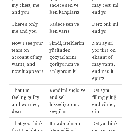
my chest, me
sadece sen ve
may çest, mi
and you
ben karşılarız
end yu
There's only
Sadece sen ve
Derz onli mi
me and you
ben varız
end yu
Now I see your
Şimdi, isteklerim
Nau ay sii
tears on
yüzünden
yor tiırz on
account of my
gözyaşlarını
ekaunt of
wants, and
görüyorum ve
may vants,
now it appears
anlıyorum ki
end nau it
epiırz
That I'm
Kendimi suçlu ve
Det aym
feeling guilty
endişeli
fiilıng giltiğ
and worried,
hissediyorum,
end vöriıd,
dear
sevgilim
diır
That you think
Burada olmanı
Det yu think
that I might not
istemediğimi
det ay mayt