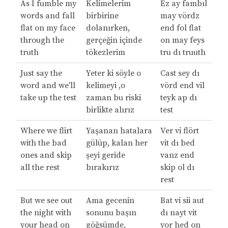
As I fumble my
Kelimelerim
Ez ay fambıl
words and fall
birbirine
may vördz
flat on my face
dolanırken,
end fol flat
through the
gerçeğin içinde
on may feys
truth
tökezlerim
tru dı truuth
Just say the
Yeter ki söyle o
Cast sey dı
word and we'll
kelimeyi ,o
vörd end vil
take up the test
zaman bu riski
teyk ap dı
birlikte alırız
test
Where we flirt
Yaşanan hatalara
Ver vi flört
with the bad
gülüp, kalan her
vit dı bed
ones and skip
şeyi geride
vanz end
all the rest
bırakırız
skip ol dı
rest
But we see out
Ama gecenin
Bat vi sii aut
the night with
sonunu başın
dı nayt vit
your head on
göğsümde,
yor hed on