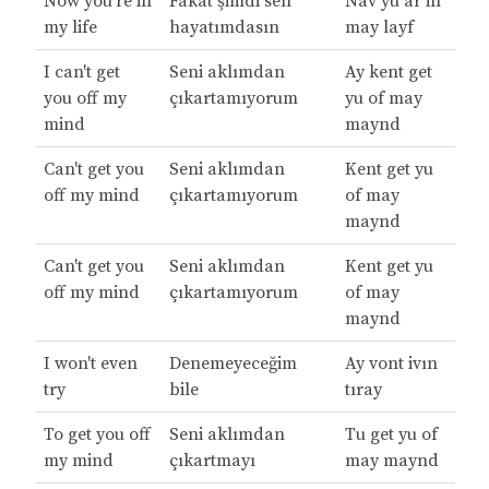
Now you're in
Fakat şimdi sen
Nav yu ar in
my life
hayatımdasın
may layf
I can't get
Seni aklımdan
Ay kent get
you off my
çıkartamıyorum
yu of may
mind
maynd
Can't get you
Seni aklımdan
Kent get yu
off my mind
çıkartamıyorum
of may
maynd
Can't get you
Seni aklımdan
Kent get yu
off my mind
çıkartamıyorum
of may
maynd
I won't even
Denemeyeceğim
Ay vont ivın
try
bile
tıray
To get you off
Seni aklımdan
Tu get yu of
my mind
çıkartmayı
may maynd