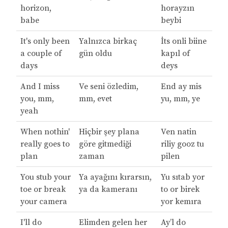
horizon,
horayzın
babe
beybi
It's only been
Yalnızca birkaç
İts onli biine
a couple of
gün oldu
kapıl of
days
deys
And I miss
Ve seni özledim,
End ay mis
you, mm,
mm, evet
yu, mm, ye
yeah
When nothin'
Hiçbir şey plana
Ven natin
really goes to
göre gitmediği
riliy gooz tu
plan
zaman
pilen
You stub your
Ya ayağını kırarsın,
Yu sıtab yor
toe or break
ya da kameranı
to or birek
your camera
yor kemıra
I'll do
Elimden gelen her
Ay’l do