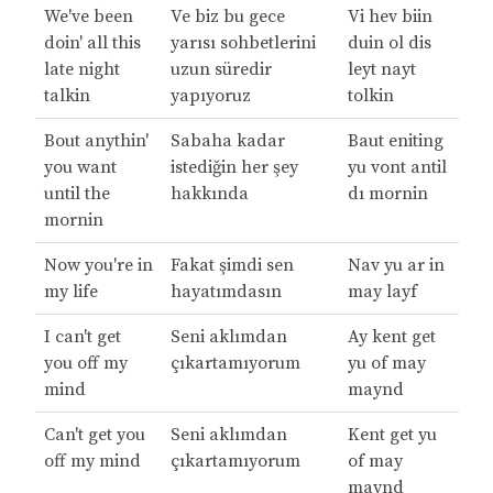
We've been
Ve biz bu gece
Vi hev biin
doin' all this
yarısı sohbetlerini
duin ol dis
late night
uzun süredir
leyt nayt
talkin
yapıyoruz
tolkin
Bout anythin'
Sabaha kadar
Baut eniting
you want
istediğin her şey
yu vont antil
until the
hakkında
dı mornin
mornin
Now you're in
Fakat şimdi sen
Nav yu ar in
my life
hayatımdasın
may layf
I can't get
Seni aklımdan
Ay kent get
you off my
çıkartamıyorum
yu of may
mind
maynd
Can't get you
Seni aklımdan
Kent get yu
off my mind
çıkartamıyorum
of may
maynd