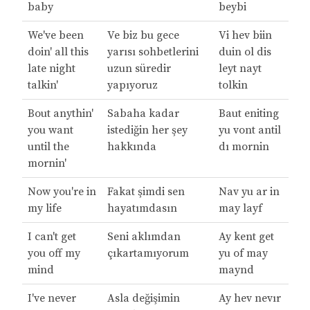
baby
beybi
We've been
Ve biz bu gece
Vi hev biin
doin' all this
yarısı sohbetlerini
duin ol dis
late night
uzun süredir
leyt nayt
talkin'
yapıyoruz
tolkin
Bout anythin'
Sabaha kadar
Baut eniting
you want
istediğin her şey
yu vont antil
until the
hakkında
dı mornin
mornin'
Now you're in
Fakat şimdi sen
Nav yu ar in
my life
hayatımdasın
may layf
I can't get
Seni aklımdan
Ay kent get
you off my
çıkartamıyorum
yu of may
mind
maynd
I've never
Asla değişimin
Ay hev nevır