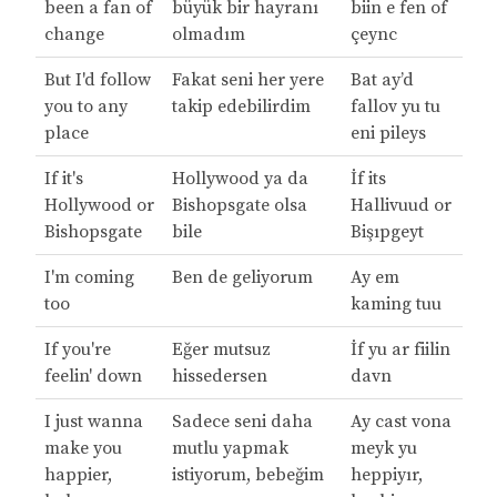
been a fan of
büyük bir hayranı
biin e fen of
change
olmadım
çeync
But I'd follow
Fakat seni her yere
Bat ay’d
you to any
takip edebilirdim
fallov yu tu
place
eni pileys
If it's
Hollywood ya da
İf its
Hollywood or
Bishopsgate olsa
Hallivuud or
Bishopsgate
bile
Bişıpgeyt
I'm coming
Ben de geliyorum
Ay em
too
kaming tuu
If you're
Eğer mutsuz
İf yu ar fiilin
feelin' down
hissedersen
davn
I just wanna
Sadece seni daha
Ay cast vona
make you
mutlu yapmak
meyk yu
happier,
istiyorum, bebeğim
heppiyır,