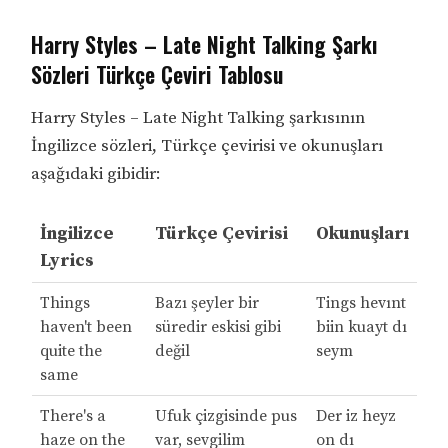
Harry Styles – Late Night Talking Şarkı
Sözleri Türkçe Çeviri Tablosu
Harry Styles – Late Night Talking şarkısının
İngilizce sözleri, Türkçe çevirisi ve okunuşları
aşağıdaki gibidir:
İngilizce
Türkçe Çevirisi
Okunuşları
Lyrics
Things
Bazı şeyler bir
Tings hevınt
haven't been
süredir eskisi gibi
biin kuayt dı
quite the
değil
seym
same
There's a
Ufuk çizgisinde pus
Der iz heyz
haze on the
var, sevgilim
on dı