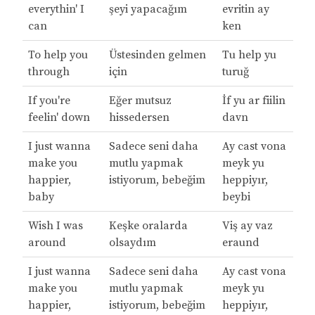
everythin' I
şeyi yapacağım
evritin ay
can
ken
To help you
Üstesinden gelmen
Tu help yu
through
için
turuğ
If you're
Eğer mutsuz
İf yu ar fiilin
feelin' down
hissedersen
davn
I just wanna
Sadece seni daha
Ay cast vona
make you
mutlu yapmak
meyk yu
happier,
istiyorum, bebeğim
heppiyır,
baby
beybi
Wish I was
Keşke oralarda
Viş ay vaz
around
olsaydım
eraund
I just wanna
Sadece seni daha
Ay cast vona
make you
mutlu yapmak
meyk yu
happier,
istiyorum, bebeğim
heppiyır,