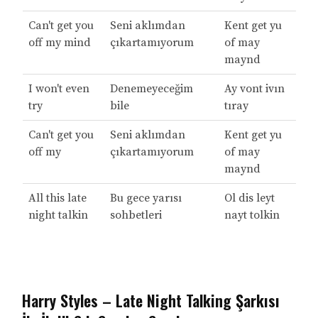
Can't get you
Seni aklımdan
Kent get yu
off my mind
çıkartamıyorum
of may
maynd
I won't even
Denemeyeceğim
Ay vont ivın
try
bile
tıray
Can't get you
Seni aklımdan
Kent get yu
off my
çıkartamıyorum
of may
maynd
All this late
Bu gece yarısı
Ol dis leyt
night talkin
sohbetleri
nayt tolkin
Harry Styles – Late Night Talking Şarkısı