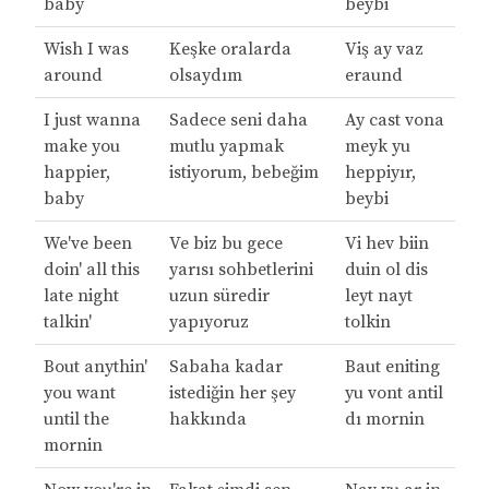
baby
beybi
Wish I was
Keşke oralarda
Viş ay vaz
around
olsaydım
eraund
I just wanna
Sadece seni daha
Ay cast vona
make you
mutlu yapmak
meyk yu
happier,
istiyorum, bebeğim
heppiyır,
baby
beybi
We've been
Ve biz bu gece
Vi hev biin
doin' all this
yarısı sohbetlerini
duin ol dis
late night
uzun süredir
leyt nayt
talkin'
yapıyoruz
tolkin
Bout anythin'
Sabaha kadar
Baut eniting
you want
istediğin her şey
yu vont antil
until the
hakkında
dı mornin
mornin