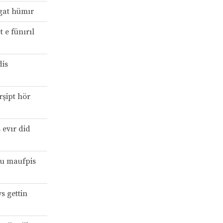
gat hümır
et e fünırıl
dis
rşipt hör
 evır did
tru maufpis
s gettin