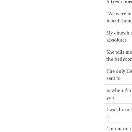
A fresh poi
"We were bo
heard them 
My church o
absolutes
She tells me
the bedroo
The only He
sent to
Is when I'm
you
I was born s
it
Command me