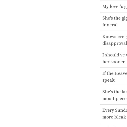
My lover's 
She's the gi
funeral
Knows ever
disapprova
I should've
her sooner
If the Heav
speak
She's the las
mouthpiece
Every Sunda
more bleak