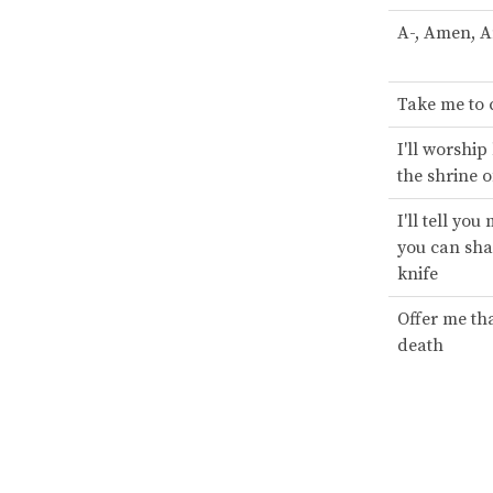
A-, Amen, 
Take me to
I'll worship
the shrine o
I'll tell you
you can sh
knife
Offer me th
death