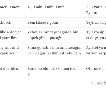
Amen, Amen
A-, Âmin, Âmin, Âmin
E-, Eymın, 
Eymın
 church
Beni kiliseye götür
Teyk mi tu 
 like a dog at
Yalanlarının tapınağında bir
Ayll vörşip
f your lies
köpek gibi tapacağım
et di şrayn 
 my sins and
Sana günahlarımı anlatacağım
Ayll tel yu
arpen your
ve bıçağını keskinleştirebilirsin
yu ken şarp
at deathless
Bana bu ölümsüz ölümü teklif
Ofır mi det 
et
Öncek