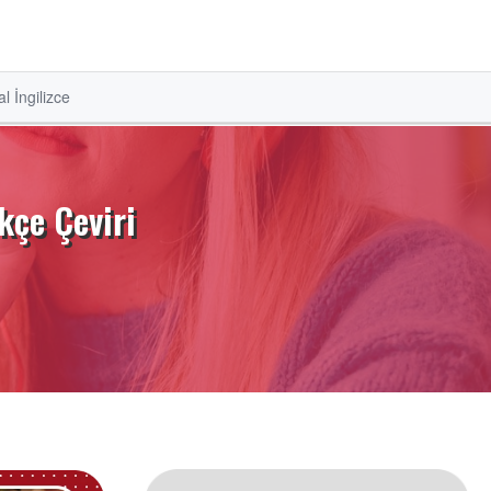
l İngilizce
kçe Çeviri