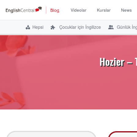
Videolar
Kurslar
News
Hepsi
Çocuklar için İngilizce
Günlük İng
İçeriğe
atla
Hozier – 