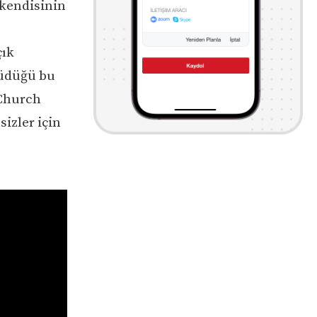
 kendisinin
çık
yüdüğü bu
 Church
sizler için