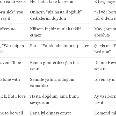
son each week
Her hafta taze bir zehir
E freş poyzı
rn sick", you
Onların “Biz hasta doğduk”
“Vi vör born
say it
dediklerini duydun
hörd dem se
ffers no
Kilisem hiçbir mutlak teklif
May çörç of
etmez
ebsoluts
, "Worship in
Bana “Yatak odasında tap” der
Şi tels mi “
m"
bedrum”
aven I'll be
Benim gönderileceğim tek
Dı onli Hevı
cennet
sent tu
 alone with
Seninle yalnız olduğum
İs ven ay m
zamanlar
ick, but I love
Hasta doğdum, ama bunu
Ay vas born
seviyorum
lav it
 to be well
Bana iyi olmayı emret
Komend mi t