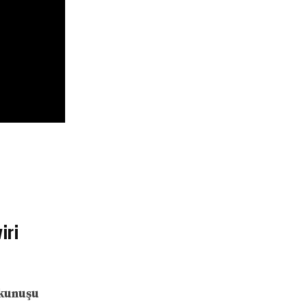
iri
kunuşu