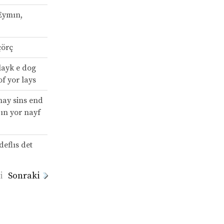
Eymın,
çörç
 layk e dog
of yor lays
 may sins end
ın yor nayf
deflıs det
i
Sonraki