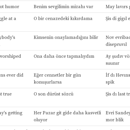
got humor
Benim sevgilimin mizahı var
May lavırs 
ggle at a
O bir cenazedeki kıkırdama
Şis di gigıl 
ybody's
Kimsenin onaylamadığını bilir
Nov evriba
l
disepruvıl
 worshiped
Ona daha önce tapmalıydım
Ay şudıv vö
suunır
ens ever did
Eğer cennetler bir gün
İf dı Hevıns
konuşurlarsa
spik
t true
O son dürüst sözcü
Şis dı last 
y's getting
Her Pazar git gide daha kasvetli
Evri Sandey
oluyor
mor blik