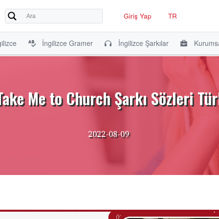
Giriş Yap
TR
ilizce
İngilizce Gramer
İngilizce Şarkılar
Kurumsa
Take Me to Church Şarkı Sözleri Tür
2022-08-09