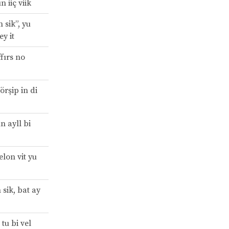
n iiç viik
 sik”, yu
y it
fırs no
Vörşip in di
n ayll bi
elon vit yu
 sik, bat ay
u bi vel