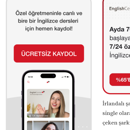
İrlandalı ş
single olar
çeken şarkı