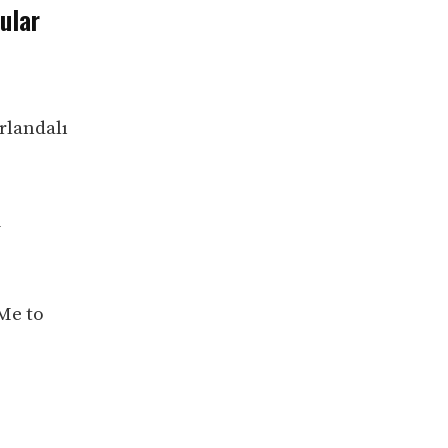
ular
rlandalı
ı
Me to