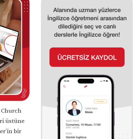
to Church
eri üstüne
er’in bir