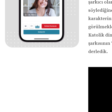
şarkıcı ol
söylediğine
karakterini
görülmekle
Katolik din
şarkısının 
derledik.