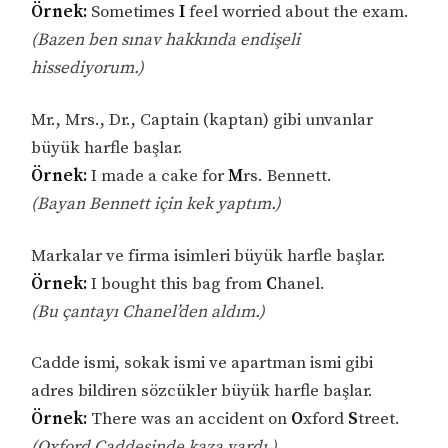
Örnek:
Sometimes
I
feel worried about the exam.
(Bazen ben sınav hakkında endişeli
hissediyorum.)
Mr., Mrs., Dr., Captain (kaptan) gibi unvanlar
büyük harfle başlar.
Örnek:
I made a cake for
M
rs. Bennett.
(Bayan Bennett için kek yaptım.)
Markalar ve firma isimleri büyük harfle başlar.
Örnek:
I bought this bag from
C
hanel.
(Bu çantayı Chanel’den aldım.)
Cadde ismi, sokak ismi ve apartman ismi gibi
adres bildiren sözcükler büyük harfle başlar.
Örnek:
There was an accident on
O
xford
S
treet.
(Oxford Caddesinde kaza vardı.)