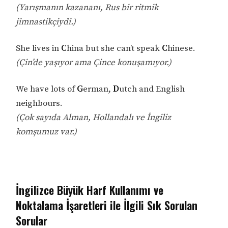
(Yarışmanın kazananı, Rus bir ritmik
jimnastikçiydi.)
She lives in
C
hina but she can’t speak
C
hinese.
(Çin’de yaşıyor ama Çince konuşamıyor.)
We have lots of
G
erman,
D
utch and English
neighbours.
(Çok sayıda Alman, Hollandalı ve İngiliz
komşumuz var.)
İngilizce Büyük Harf Kullanımı ve
Noktalama İşaretleri ile İlgili Sık Sorulan
Sorular