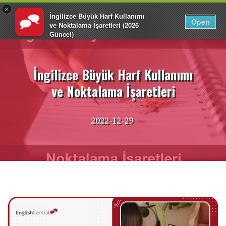
×
İngilizce Büyük Harf Kullanımı
TR
Giriş Yap
Open
ve Noktalama İşaretleri (2026
Güncel)
İçeriğe
EnglishCentral
atla
İngilizce Büyük Harf Kullanımı
ve Noktalama İşaretleri
2022-12-29