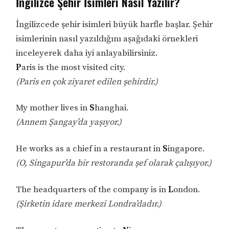
İngilizce Şehir İsimleri Nasıl Yazılır?
İngilizcede şehir isimleri büyük harfle başlar. Şehir
isimlerinin nasıl yazıldığını aşağıdaki örnekleri
inceleyerek daha iyi anlayabilirsiniz.
P
aris is the most visited city.
(Paris en çok ziyaret edilen şehirdir.)
My mother lives in
S
hanghai.
(Annem Şangay’da yaşıyor.)
He works as a chief in a restaurant in
S
ingapore.
(O, Singapur’da bir restoranda şef olarak çalışıyor.)
The headquarters of the company is in
L
ondon.
(Şirketin idare merkezi Londra’dadır.)