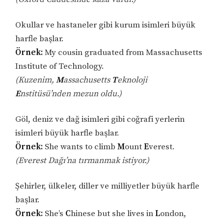
Okullar ve hastaneler gibi kurum isimleri büyük
harfle başlar.
Örnek:
My cousin graduated from Massachusetts
Institute of Technology.
(Kuzenim,
M
assachusetts
T
eknoloji
E
nstitüsü’nden mezun oldu.)
Göl, deniz ve dağ isimleri gibi coğrafi yerlerin
isimleri büyük harfle başlar.
Örnek:
She wants to climb
M
ount
E
verest.
(Everest Dağı’na tırmanmak istiyor.)
Şehirler, ülkeler, diller ve milliyetler büyük harfle
başlar.
Örnek:
She’s
C
hinese but she lives in
L
ondon,