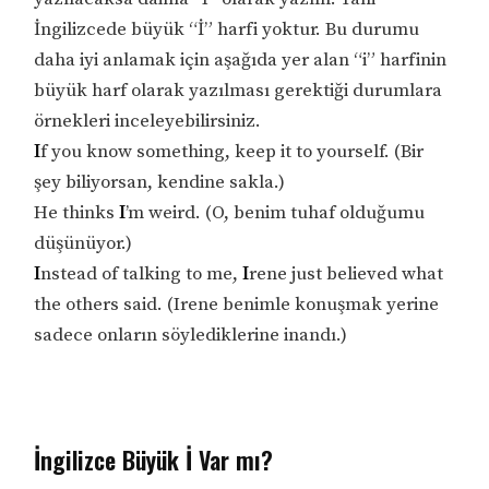
İngilizcede büyük “İ” harfi yoktur. Bu durumu
daha iyi anlamak için aşağıda yer alan “i” harfinin
büyük harf olarak yazılması gerektiği durumlara
örnekleri inceleyebilirsiniz.
I
f you know something, keep it to yourself. (Bir
şey biliyorsan, kendine sakla.)
He thinks
I
’m weird. (O, benim tuhaf olduğumu
düşünüyor.)
I
nstead of talking to me,
I
rene just believed what
the others said. (Irene benimle konuşmak yerine
sadece onların söylediklerine inandı.)
İngilizce Büyük İ Var mı?