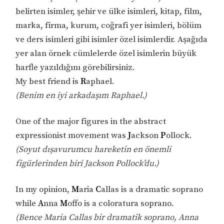
belirten isimler, şehir ve ülke isimleri, kitap, film,
marka, firma, kurum, coğrafi yer isimleri, bölüm
ve ders isimleri gibi isimler özel isimlerdir. Aşağıda
yer alan örnek cümlelerde özel isimlerin büyük
harfle yazıldığını görebilirsiniz.
My best friend is
R
aphael.
(Benim en iyi arkadaşım Raphael.)
One of the major figures in the abstract
expressionist movement was
J
ackson
P
ollock.
(Soyut dışavurumcu hareketin en önemli
figürlerinden biri Jackson Pollock’du.)
In my opinion,
M
aria
C
allas is a dramatic soprano
while
A
nna
M
offo is a coloratura soprano.
(Bence Maria Callas bir dramatik soprano, Anna