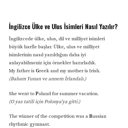
İngilizce Ülke ve Ulus İsimleri Nasıl Yazılır?
İngilizcede ülke, ulus, dil ve milliyet isimleri
büyük harfle başlar. Ülke, ulus ve milliyet
isimlerinin nasıl yazıldığını daha iyi
anlayabilmeniz için örnekler hazırladık.
My father is
G
reek and my mother is Irish.
(Babam Yunan ve annem İrlandalı.)
She went to
P
oland for summer vacation.
(O yaz tatili için Polonya’ya gitti.)
The winner of the competition was a
R
ussian
rhythmic gymnast.