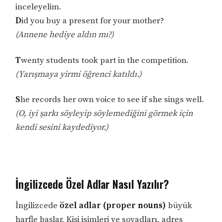
inceleyelim.
D
id you buy a present for your mother?
(Annene hediye aldın mı?)
T
wenty students took part in the competition.
(Yarışmaya yirmi öğrenci katıldı.)
S
he records her own voice to see if she sings well.
(O, iyi şarkı söyleyip söylemediğini görmek için
kendi sesini kaydediyor.)
İngilizcede Özel Adlar Nasıl Yazılır?
İngilizcede
özel adlar (proper nouns)
büyük
harfle başlar. Kişi isimleri ve soyadları, adres