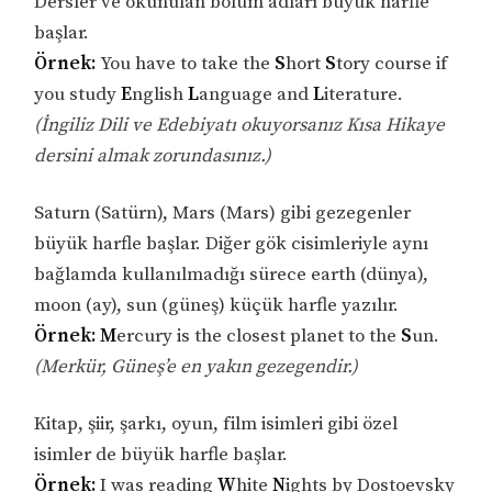
Dersler ve okunulan bölüm adları büyük harfle
başlar.
Örnek:
You have to take the
S
hort
S
tory course if
you study
E
nglish
L
anguage and
L
iterature.
(İngiliz Dili ve Edebiyatı okuyorsanız Kısa Hikaye
dersini almak zorundasınız.)
Saturn (Satürn), Mars (Mars) gibi gezegenler
büyük harfle başlar. Diğer gök cisimleriyle aynı
bağlamda kullanılmadığı sürece earth (dünya),
moon (ay), sun (güneş) küçük harfle yazılır.
Örnek:
M
ercury is the closest planet to the
S
un.
(Merkür, Güneş’e en yakın gezegendir.)
Kitap, şiir, şarkı, oyun, film isimleri gibi özel
isimler de büyük harfle başlar.
Örnek:
I was reading
W
hite
N
ights by Dostoevsky