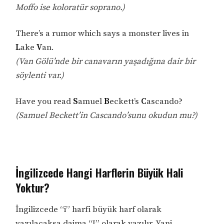
Moffo ise koloratür soprano.)
There’s a rumor which says a monster lives in
L
ake
V
an.
(Van Gölü’nde bir canavarın yaşadığına dair bir
söylenti var.)
Have you read
S
amuel
B
eckett’s
C
ascando?
(Samuel Beckett’in Cascando’sunu okudun mu?)
İngilizcede Hangi Harflerin Büyük Hali
Yoktur?
İngilizcede “i” harfi büyük harf olarak
yazılacaksa daima “I” olarak yazılır. Yani