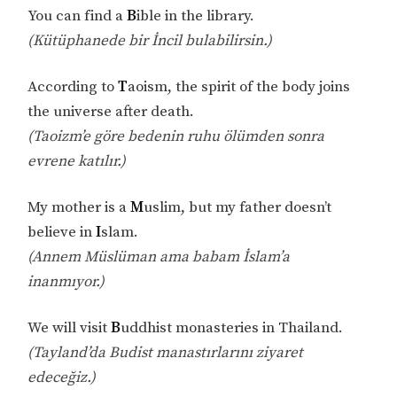
You can find a
B
ible in the library.
(Kütüphanede bir İncil bulabilirsin.)
According to
T
aoism, the spirit of the body joins
the universe after death.
(Taoizm’e göre bedenin ruhu ölümden sonra
evrene katılır.)
My mother is a
M
uslim, but my father doesn’t
believe in
I
slam.
(Annem Müslüman ama babam İslam’a
inanmıyor.)
We will visit
B
uddhist monasteries in Thailand.
(Tayland’da Budist manastırlarını ziyaret
edeceğiz.)