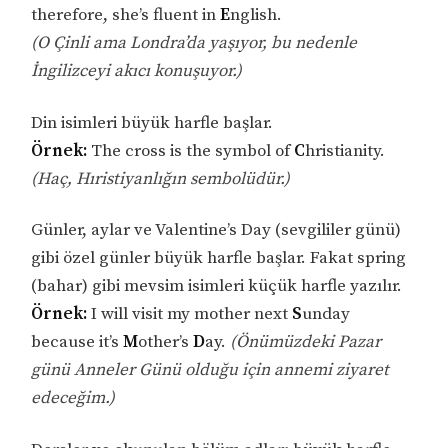
therefore, she’s fluent in
E
nglish.
(O Çinli ama Londra’da yaşıyor, bu nedenle
İngilizceyi akıcı konuşuyor.)
Din isimleri büyük harfle başlar.
Örnek:
The cross is the symbol of
C
hristianity.
(Haç, Hıristiyanlığın sembolüdür.)
Günler, aylar ve Valentine’s Day (sevgililer günü)
gibi özel günler büyük harfle başlar. Fakat spring
(bahar) gibi mevsim isimleri küçük harfle yazılır.
Örnek:
I will visit my mother next
S
unday
because it’s
M
other’s
D
ay.
(Önümüzdeki Pazar
günü Anneler Günü olduğu için annemi ziyaret
edeceğim.)