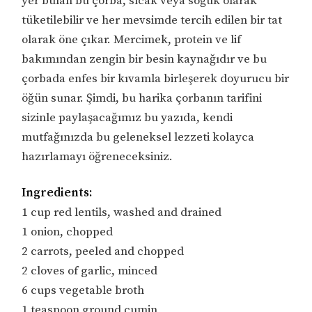
yer bulan bu çorba, sıcak veya soğuk olarak
tüketilebilir ve her mevsimde tercih edilen bir tat
olarak öne çıkar. Mercimek, protein ve lif
bakımından zengin bir besin kaynağıdır ve bu
çorbada enfes bir kıvamla birleşerek doyurucu bir
öğün sunar. Şimdi, bu harika çorbanın tarifini
sizinle paylaşacağımız bu yazıda, kendi
mutfağınızda bu geleneksel lezzeti kolayca
hazırlamayı öğreneceksiniz.
Ingredients:
1 cup red lentils, washed and drained
1 onion, chopped
2 carrots, peeled and chopped
2 cloves of garlic, minced
6 cups vegetable broth
1 teaspoon ground cumin