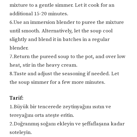
mixture to a gentle simmer. Let it cook for an
additional 15-20 minutes.
6.Use an immersion blender to puree the mixture
until smooth. Alternatively, let the soup cool
slightly and blend it in batches in a regular
blender.
7.Return the pureed soup to the pot, and over low
heat, stir in the heavy cream.
8.Taste and adjust the seasoning if needed. Let
the soup simmer for a few more minutes.
Tarif:
1.Büyük bir tencerede zeytinyağını ısıtın ve
tereyağını orta ateşte eritin.
2.Doğranmış soğanı ekleyin ve şeffaflaşana kadar
soteleyin.