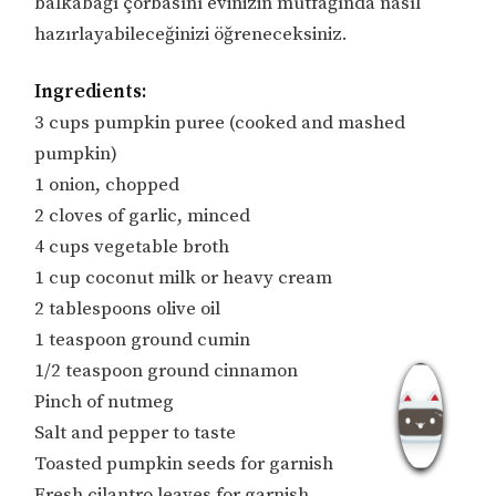
balkabağı çorbasını evinizin mutfağında nasıl
hazırlayabileceğinizi öğreneceksiniz.
Ingredients:
3 cups pumpkin puree (cooked and mashed
pumpkin)
1 onion, chopped
2 cloves of garlic, minced
4 cups vegetable broth
1 cup coconut milk or heavy cream
2 tablespoons olive oil
1 teaspoon ground cumin
1/2 teaspoon ground cinnamon
Pinch of nutmeg
Salt and pepper to taste
Toasted pumpkin seeds for garnish
Fresh cilantro leaves for garnish