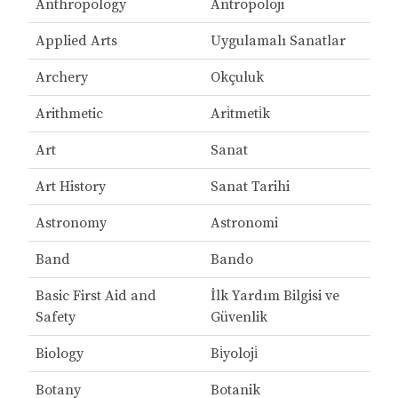
Anthropology
Antropoloji
Applied Arts
Uygulamalı Sanatlar
Archery
Okçuluk
Arithmetic
Ari̇tmeti̇k
Art
Sanat
Art History
Sanat Tarihi
Astronomy
Astronomi
Band
Bando
Basic First Aid and
İlk Yardım Bilgisi ve
Safety
Güvenlik
Biology
Bi̇yoloji̇
Botany
Botanik