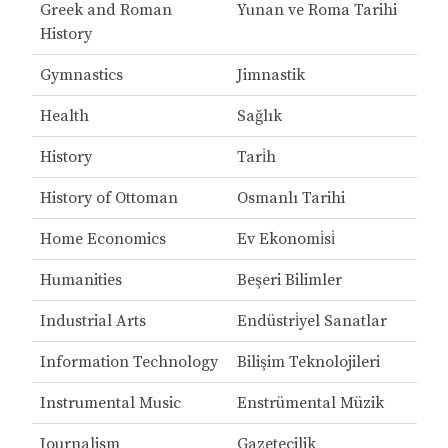
Greek and Roman
Yunan ve Roma Tarihi
History
Gymnastics
Jimnastik
Health
Sağlık
History
Tari̇h
History of Ottoman
Osmanlı Tarihi
Home Economics
Ev Ekonomi̇si̇
Humanities
Beşeri Bilimler
Industrial Arts
Endüstri̇yel Sanatlar
Information Technology
Bilişim Teknolojileri
Instrumental Music
Enstrümental Müzik
Journalism
Gazetecilik