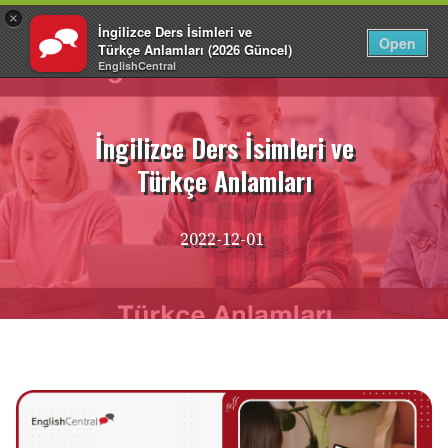
×
İngilizce Ders İsimleri ve
TR
Giriş Yap
Open
Türkçe Anlamları (2026 Güncel)
EnglishCentral
İçeriğe
atla
İngilizce Ders İsimleri ve
Türkçe Anlamları
2022-12-01