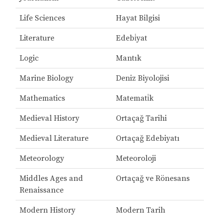
Life Sciences
Hayat Bilgisi
Literature
Edebi̇yat
Logic
Mantık
Marine Biology
Deniz Biyolojisi
Mathematics
Matemati̇k
Medieval History
Ortaçağ Tarihi
Medieval Literature
Ortaçağ Edebiyatı
Meteorology
Meteoroloji
Middles Ages and
Ortaçağ ve Rönesans
Renaissance
Modern History
Modern Tarih