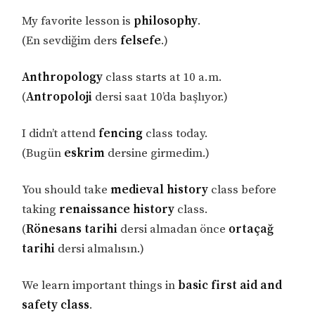
My favorite lesson is
philosophy
.
(En sevdiğim ders
felsefe
.)
Anthropology
class starts at 10 a.m.
(
Antropoloji
dersi saat 10’da başlıyor.)
I didn’t attend
fencing
class today.
(Bugün
eskrim
dersine girmedim.)
You should take
medieval history
class before
taking
renaissance history
class.
(
Rönesans tarihi
dersi almadan önce
ortaçağ
tarihi
dersi almalısın.)
We learn important things in
basic first aid and
safety class
.