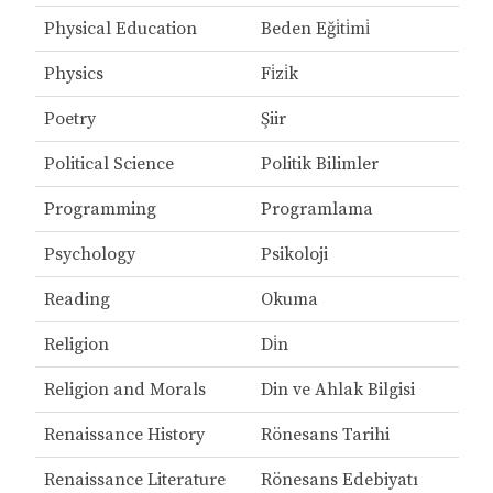
Physical Education
Beden Eği̇ti̇mi̇
Physics
Fi̇zi̇k
Poetry
Şiir
Political Science
Politik Bilimler
Programming
Programlama
Psychology
Psikoloji
Reading
Okuma
Religion
Di̇n
Religion and Morals
Din ve Ahlak Bilgisi
Renaissance History
Rönesans Tarihi
Renaissance Literature
Rönesans Edebiyatı