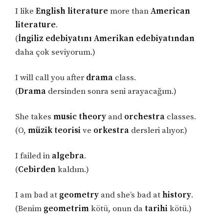
I like
English literature
more than
American
literature
.
(
İngiliz edebiyatını Amerikan edebiyatından
daha çok seviyorum.)
I will call you after
drama
class.
(
Drama
dersinden sonra seni arayacağım.)
She takes
music theory
and
orchestra
classes.
(O,
müzik teorisi
ve
orkestra
dersleri alıyor.)
I failed in
algebra
.
(
Cebirden
kaldım.)
I am bad at
geometry
and she’s bad at
history
.
(Benim
geometrim
kötü, onun da
tarihi
kötü.)