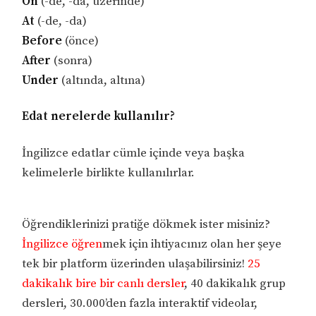
On
(-de, -da, üzerinde)
At
(-de, -da)
Before
(önce)
After
(sonra)
Under
(altında, altına)
Edat nerelerde kullanılır?
İngilizce edatlar cümle içinde veya başka
kelimelerle birlikte kullanılırlar.
Öğrendiklerinizi pratiğe dökmek ister misiniz?
İngilizce öğren
mek için ihtiyacınız olan her şeye
tek bir platform üzerinden ulaşabilirsiniz!
25
dakikalık bire bir canlı dersler
, 40 dakikalık grup
dersleri, 30.000’den fazla interaktif videolar,