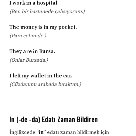
I work in a hospital.
(Ben bir hastanede çalışıyorum.)
The money is in my pocket.
(Para cebimde.)
They are in Bursa.
(Onlar Bursa’da.)
I left my wallet in the car.
(Cüzdanımı arabada bıraktım.)
In (-de -da) Edatı Zaman Bildiren
İngilizcede
“in”
edatı zaman bildirmek için