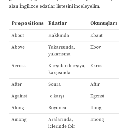
alan İngilizce edatlar listesini inceleyelim.
Prepositions
Edatlar
Okunuşları
About
Hakkında
Ebaut
Above
Yukarısında,
Ebov
yukarısına
Across
Karşıdan karşıya,
Ekros
karşısında
After
Sonra
Aftır
Against
-e karşı
Egenst
Along
Boyunca
Ilong
Among
Aralarında,
Imong
içlerinde (bir