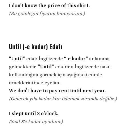
I don’t know the price of this shirt.
(Bu gömleğin fiyatını bilmiyorum.)
Until (-e kadar) Edatı
“Until”
edatı İngilizcede
“-e kadar”
anlamına
gelmektedir.
“Until”
edatının İngilizcede nasıl
kullanıldığını görmek için aşağıdaki cümle
örneklerini inceleyelim.
We don’t have to pay rent until next year.
(Gelecek yıla kadar kira ödemek zorunda değiliz.)
I slept until 8 o’clock.
(Saat 8‘e kadar uyudum.)