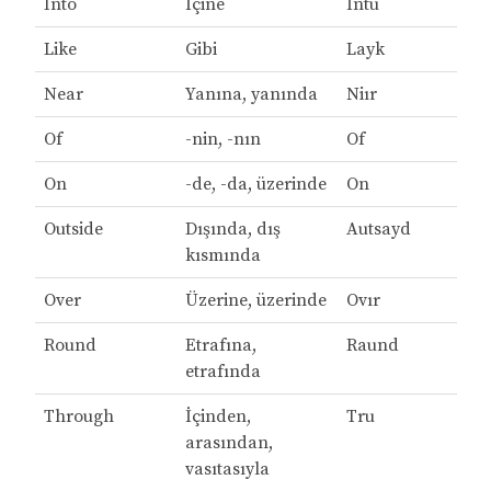
Into
İçine
İntu
Like
Gibi
Layk
Near
Yanına, yanında
Niır
Of
-nin, -nın
Of
On
-de, -da, üzerinde
On
Outside
Dışında, dış
Autsayd
kısmında
Over
Üzerine, üzerinde
Ovır
Round
Etrafına,
Raund
etrafında
Through
İçinden,
Tru
arasından,
vasıtasıyla