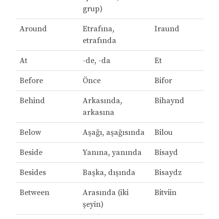
grup)
Around
Etrafına,
Iraund
etrafında
At
-de, -da
Et
Before
Önce
Bifor
Behind
Arkasında,
Bihaynd
arkasına
Below
Aşağı, aşağısında
Bilou
Beside
Yanına, yanında
Bisayd
Besides
Başka, dışında
Bisaydz
Between
Arasında (iki
Bitviin
şeyin)