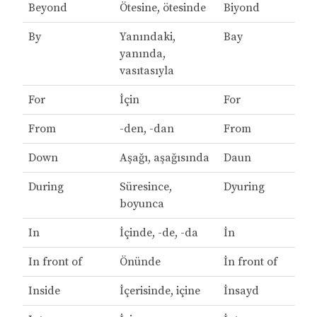
Beyond
Ötesine, ötesinde
Biyond
By
Yanındaki,
Bay
yanında,
vasıtasıyla
For
İçin
For
From
-den, -dan
From
Down
Aşağı, aşağısında
Daun
During
Süresince,
Dyuring
boyunca
In
İçinde, -de, -da
İn
In front of
Önünde
İn front of
Inside
İçerisinde, içine
İnsayd