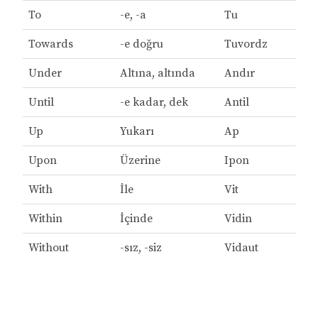
To
-e, -a
Tu
Towards
-e doğru
Tuvordz
Under
Altına, altında
Andır
Until
-e kadar, dek
Antil
Up
Yukarı
Ap
Upon
Üzerine
Ipon
With
İle
Vit
Within
İçinde
Vidin
Without
-sız, -siz
Vidaut