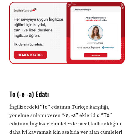
To (-e -a) Edatı
İngilizcedeki
“to”
edatının Türkçe karşılığı,
yönelme anlamı veren
“-e, -a”
ekleridir.
“To”
edatının İngilizce cümlelerde nasıl kullanıldığını
daha iyi kavramak için aşağıda yer alan cümleleri