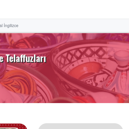
l İngilizce
e Telaffuzları