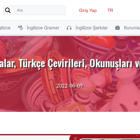
Giriş Yap
TR
ilizce
İngilizce Gramer
İngilizce Şarkılar
Kurumsa
alar, Türkçe Çevirileri, Okunuşları v
2022-06-09