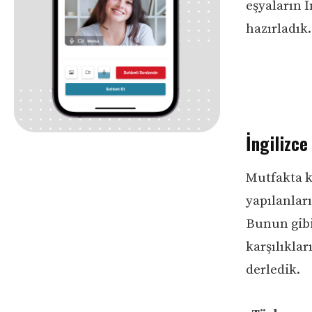
eşyaların İ
hazırladık.
İngilizce
Mutfakta k
yapılanları
Bunun gibi
karşılıklar
derledik.