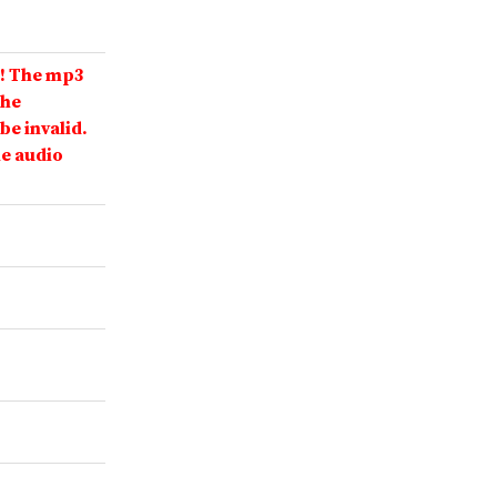
! The mp3
the
be invalid.
he audio