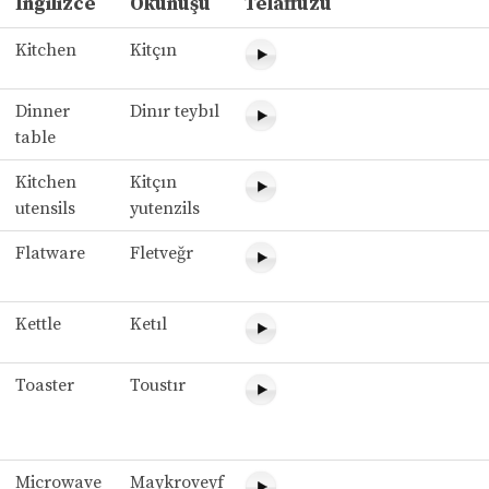
İngilizce
Okunuşu
Telaffuzu
Kitchen
Kitçın
Dinner
Dinır teybıl
table
Kitchen
Kitçın
utensils
yutenzils
Flatware
Fletveğr
Kettle
Ketıl
Toaster
Toustır
Microwave
Maykroveyf