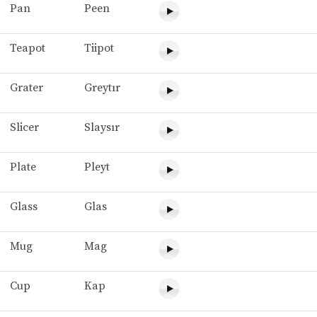
Pan
Peen
Teapot
Tiipot
Grater
Greytır
Slicer
Slaysır
Plate
Pleyt
Glass
Glas
Mug
Mag
Cup
Kap