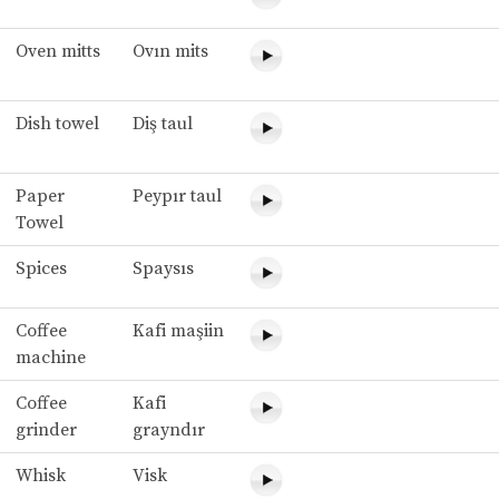
Oven mitts
Ovın mits
Dish towel
Diş taul
Paper
Peypır taul
Towel
Spices
Spaysıs
Coffee
Kafi maşiin
machine
Coffee
Kafi
grinder
grayndır
Whisk
Visk