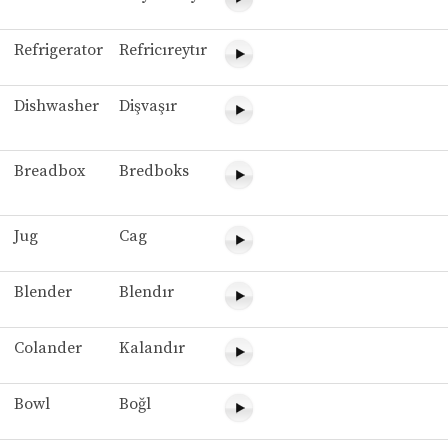
Refrigerator
Refricıreytır
Dishwasher
Dişvaşır
Breadbox
Bredboks
Jug
Cag
Blender
Blendır
Colander
Kalandır
Bowl
Boğl