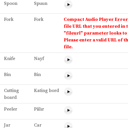
Spoon
Spuun
Fork
Fork
Compact Audio Player Error
file URL that you entered in 
"fileurl" parameter looks to 
Please enter a valid URL of t
file.
Knife
Nayf
Bin
Bin
Cutting
Kating bord
board
Peeler
Piilır
Jar
Car