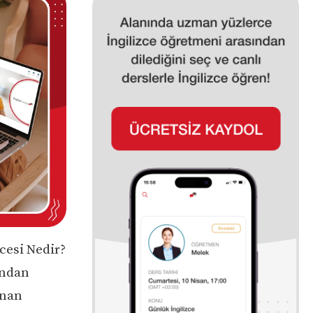
cesi Nedir?
ından
unan