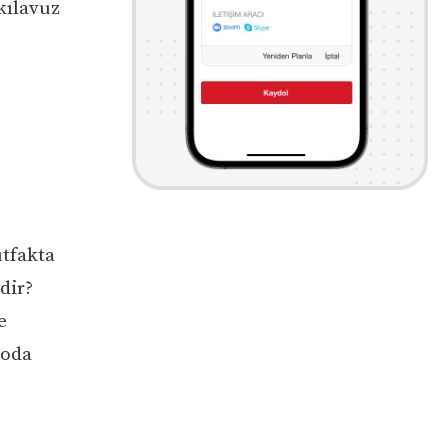
kılavuz
utfakta
dir?
e
loda