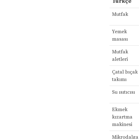
Türkçe
Mutfak
Yemek
masası
Mutfak
aletleri
Çatal bıçak
takımı
Su ısıtıcısı
Ekmek
kızartma
makinesi
Mikrodalga