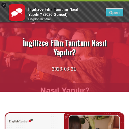
×
İngilizce Film Tanıtımı Nasıl
TR
Giriş Yap
Open
Yapılır? (2026 Güncel)
EnglishCentral
İçeriğe
atla
İngilizce Film Tanıtımı Nasıl
Yapılır?
2023-03-21