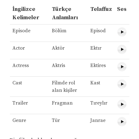
İngilizce
Türkçe
Telaffuz
Ses
Kelimeler
Anlamları
Episode
Bölüm
Episod
Actor
Aktör
Ektır
Actress
Aktris
Ektires
Cast
Filmde rol
Kast
alan kişiler
Trailer
Fragman
Tıreylır
Genre
Tür
Janrae