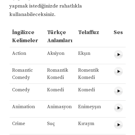
yapmak istediğinizde rahatlıkla
kullanabileceksiniz.
İngilizce
Türkçe
Telaffuz
Ses
Kelimeler
Anlamları
Action
Aksiyon
Ekşın
Romantic
Romantik
Romentik
Comedy
Komedi
Komedi
Comedy
Komedi
Komedi
Animation
Animasyon
Enimeyşın
Crime
Suç
Kıraym