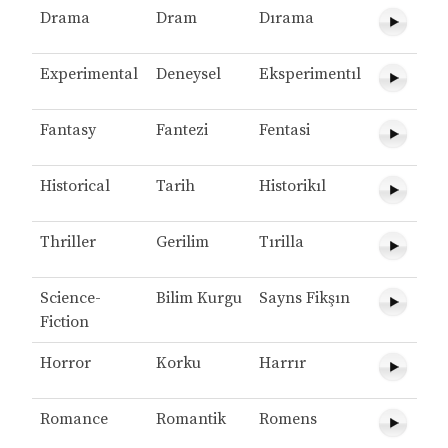
Drama
Dram
Dırama
Experimental
Deneysel
Eksperimentıl
Fantasy
Fantezi
Fentasi
Historical
Tarih
Historikıl
Thriller
Gerilim
Tırilla
Science-
Bilim Kurgu
Sayns Fikşın
Fiction
Horror
Korku
Harrır
Romance
Romantik
Romens