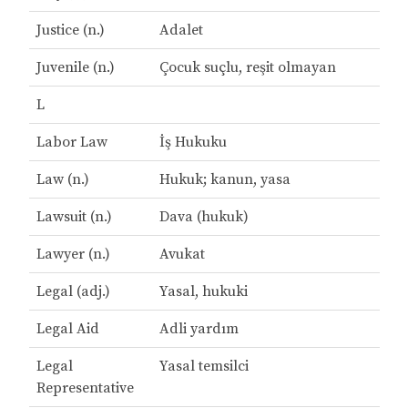
Justice (n.)
Adalet
Juvenile (n.)
Çocuk suçlu, reşit olmayan
L
Labor Law
İş Hukuku
Law (n.)
Hukuk; kanun, yasa
Lawsuit (n.)
Dava (hukuk)
Lawyer (n.)
Avukat
Legal (adj.)
Yasal, hukuki
Legal Aid
Adli yardım
Legal
Yasal temsilci
Representative