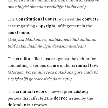
(Şüpheli itirafta bulundu ancak bunun anayasa ve
onay bilgisi olmadan verildiğini iddia etti.)
The
Constitutional Court
reviewed the
convict
‘s
case regarding
copyright
infringement in the
courtroom
.
(Anayasa Mahkemesi, mahkemede hükümlünün
telif hakkı ihlali ile ilgili davasını inceledi.)
The
creditor
filed a
case
against the debtor for
committing a serious
crime
under
criminal law
.
(Alacaklı, borçlunun ceza hukukuna göre ciddi bir
suç işlediği gerekçesiyle dava açtı.)
The
criminal record
showed prior
custody
periods that affected the
decree
issued by the
defendant
‘s attorney.