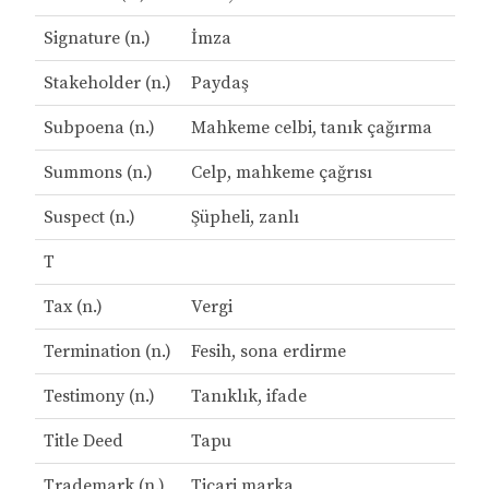
Signature (n.)
İmza
Stakeholder (n.)
Paydaş
Subpoena (n.)
Mahkeme celbi, tanık çağırma
Summons (n.)
Celp, mahkeme çağrısı
Suspect (n.)
Şüpheli, zanlı
T
Tax (n.)
Vergi
Termination (n.)
Fesih, sona erdirme
Testimony (n.)
Tanıklık, ifade
Title Deed
Tapu
Trademark (n.)
Ticari marka