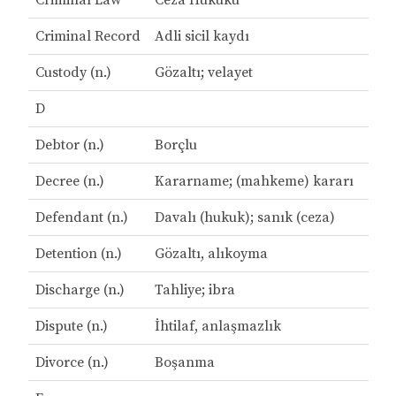
Criminal Law
Ceza Hukuku
Criminal Record
Adli sicil kaydı
Custody (n.)
Gözaltı; velayet
D
Debtor (n.)
Borçlu
Decree (n.)
Kararname; (mahkeme) kararı
Defendant (n.)
Davalı (hukuk); sanık (ceza)
Detention (n.)
Gözaltı, alıkoyma
Discharge (n.)
Tahliye; ibra
Dispute (n.)
İhtilaf, anlaşmazlık
Divorce (n.)
Boşanma