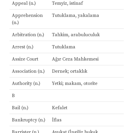
Appeal (n.)
Temyiz, istinaf
Apprehension
Tutuklama, yakalama
(n.)
Arbitration (n.)
Tahkim, arabuluculuk
Arrest (n.)
Tutuklama
Assize Court
Ağır Ceza Mahkemesi
Association (n.)
Dernek; ortaklık
Authority (n.)
Yetki; makam, otorite
B
Bail (n.)
Kefalet
Bankruptcy (n.)
İflas
Barrister (n.)
Avukat (İngiliz hukuk