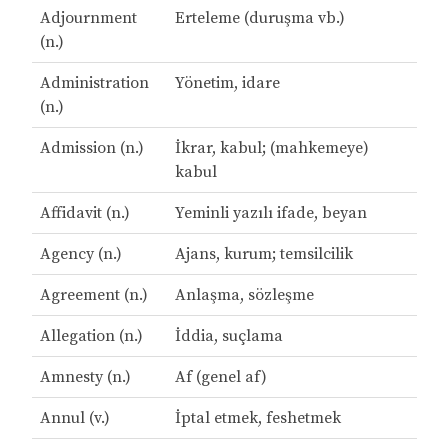
Adjournment
Erteleme (duruşma vb.)
(n.)
Administration
Yönetim, idare
(n.)
Admission (n.)
İkrar, kabul; (mahkemeye)
kabul
Affidavit (n.)
Yeminli yazılı ifade, beyan
Agency (n.)
Ajans, kurum; temsilcilik
Agreement (n.)
Anlaşma, sözleşme
Allegation (n.)
İddia, suçlama
Amnesty (n.)
Af (genel af)
Annul (v.)
İptal etmek, feshetmek