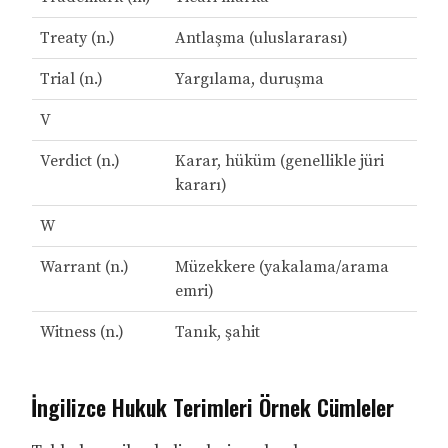
Treaty (n.)
Antlaşma (uluslararası)
Trial (n.)
Yargılama, duruşma
V
Verdict (n.)
Karar, hüküm (genellikle jüri
kararı)
W
Warrant (n.)
Müzekkere (yakalama/arama
emri)
Witness (n.)
Tanık, şahit
İngilizce Hukuk Terimleri Örnek Cümleler