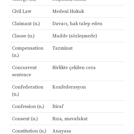
Civil Law
Medeni Hukuk
Claimant (n.)
Davacı, hak talep eden
Clause (n.)
Madde (sözleşmede)
Compensation
Tazminat
(n.)
Concurrent
Birlikte çekilen ceza
sentence
Confederation
Konfederasyon
(n.)
Confession (n.)
İtiraf
Consent (n.)
Rıza, muvafakat
Constitution (n.)
Anayasa