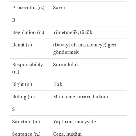
Prosecutor (n.)
Savcı
R
Regulation (n.)
Yönetmelik, tüzük
Remit (v.)
(Davayı alt mahkemeye) geri
göndermek
Responsibility
Sorumluluk
(n.)
Right (n.)
Hak
Ruling (n.)
Mahkeme kararı, hüküm
S
Sanction (n.)
Yaptırım, müeyyide
Sentence (n.)
Ceza, hüküm