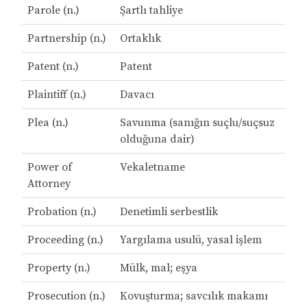
Parole (n.)
Şartlı tahliye
Partnership (n.)
Ortaklık
Patent (n.)
Patent
Plaintiff (n.)
Davacı
Plea (n.)
Savunma (sanığın suçlu/suçsuz
olduğuna dair)
Power of
Vekaletname
Attorney
Probation (n.)
Denetimli serbestlik
Proceeding (n.)
Yargılama usulü, yasal işlem
Property (n.)
Mülk, mal; eşya
Prosecution (n.)
Kovuşturma; savcılık makamı