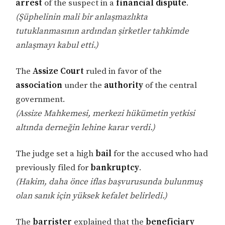
arrest
of the suspect in a
financial dispute
.
(Şüphelinin mali bir anlaşmazlıkta
tutuklanmasının ardından şirketler tahkimde
anlaşmayı kabul etti.)
The
Assize Court
ruled in favor of the
association
under the
authority
of the central
government.
(Assize Mahkemesi, merkezi hükümetin yetkisi
altında derneğin lehine karar verdi.)
The judge set a high
bail
for the accused who had
previously filed for
bankruptcy
.
(Hakim, daha önce iflas başvurusunda bulunmuş
olan sanık için yüksek kefalet belirledi.)
The
barrister
explained that the
beneficiary