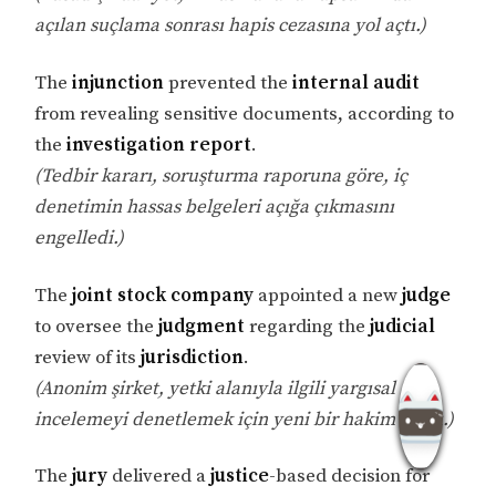
açılan suçlama sonrası hapis cezasına yol açtı.)
The
injunction
prevented the
internal audit
from revealing sensitive documents, according to
the
investigation report
.
(Tedbir kararı, soruşturma raporuna göre, iç
denetimin hassas belgeleri açığa çıkmasını
engelledi.)
The
joint stock company
appointed a new
judge
to oversee the
judgment
regarding the
judicial
review of its
jurisdiction
.
(Anonim şirket, yetki alanıyla ilgili yargısal
incelemeyi denetlemek için yeni bir hakim atadı.)
The
jury
delivered a
justice
-based decision for