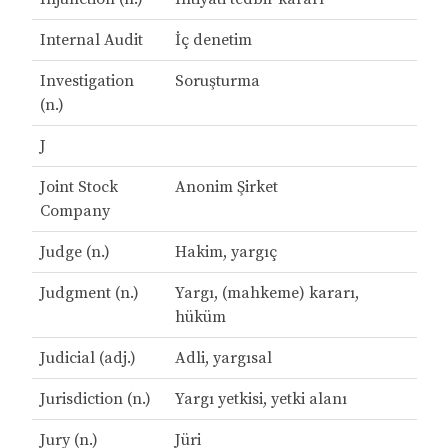
Internal Audit
İç denetim
Investigation
Soruşturma
(n.)
J
Joint Stock
Anonim Şirket
Company
Judge (n.)
Hakim, yargıç
Judgment (n.)
Yargı, (mahkeme) kararı,
hüküm
Judicial (adj.)
Adli, yargısal
Jurisdiction (n.)
Yargı yetkisi, yetki alanı
Jury (n.)
Jüri