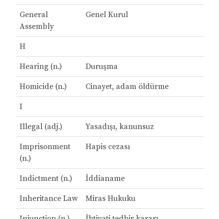
General
Genel Kurul
Assembly
H
Hearing (n.)
Duruşma
Homicide (n.)
Cinayet, adam öldürme
I
Illegal (adj.)
Yasadışı, kanunsuz
Imprisonment
Hapis cezası
(n.)
Indictment (n.)
İddianame
Inheritance Law
Miras Hukuku
Injunction (n.)
İhtiyati tedbir kararı