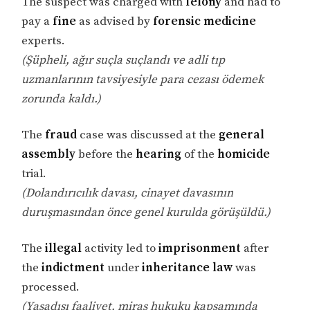
The suspect was charged with
felony
and had to
pay a
fine
as advised by
forensic medicine
experts.
(Şüpheli, ağır suçla suçlandı ve adli tıp
uzmanlarının tavsiyesiyle para cezası ödemek
zorunda kaldı.)
The
fraud
case was discussed at the
general
assembly
before the
hearing
of the
homicide
trial.
(Dolandırıcılık davası, cinayet davasının
duruşmasından önce genel kurulda görüşüldü.)
The
illegal
activity led to
imprisonment
after
the
indictment
under
inheritance law
was
processed.
(Yasadışı faaliyet, miras hukuku kapsamında