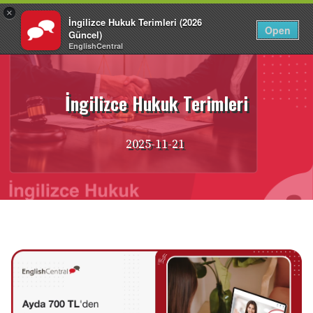
×
İngilizce Hukuk Terimleri (2026
TR
Giriş Yap
Open
Güncel)
EnglishCentral
İçeriğe
atla
İngilizce Hukuk Terimleri
2025-11-21