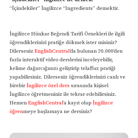
“İçindekiler” İngilizce “Ingredients” demektir.
İngilizce Hünkar Beğendi Tarifi Örnekleri ile ilgili
öğrendiklerinizi pratiğe dökmek ister misiniz?
Dilerseniz
EnglishCentral
’da bulunan 20.000’den
fazla interaktif video derslerini inceleyebilir,
kelime dağarcığınızı geliştirip telaffuz pratiği
yapabilirsiniz. Dilerseniz öğrendiklerinizi canlı ve
birebir
İngilizce özel ders
sırasında kişisel
İngilizce öğretmeniniz ile tekrar edebilirsiniz.
Hemen
EnglishCentral
’a kayıt olup
İngilizce
öğren
meye başlamaya ne dersiniz?