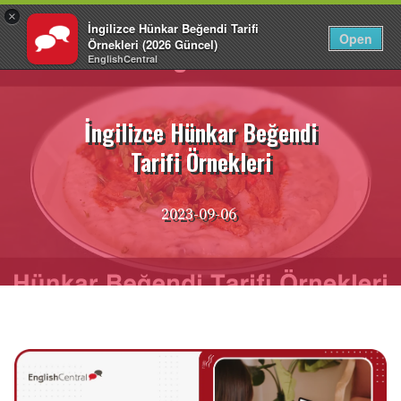
×
İngilizce Hünkar Beğendi Tarifi
TR
Giriş Yap
Open
Örnekleri (2026 Güncel)
EnglishCentral
İçeriğe
atla
İngilizce Hünkar Beğendi
Tarifi Örnekleri
2023-09-06