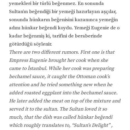
yemekleri bir türlü beğenmez. En sonunda
Sultan’ın beğendiği bir yemeği hazırlayan aşçılar,
sonunda hünkarın beğenisini kazanınca yemeğin
adını hünkar beğendi koydu. Yemeği Eugenie de o
kadar beğenmiş ki, tarifini de beraberinde
götürdüğü söylenir.
There are two different rumors. First one is that
Empress Eugenie brought her cook when she
came to İstanbul. While her cook was preparing
bechamel sauce, it caught the Ottoman cook’s
attention and he tried something new when he
added roasted eggplant into the bechamel sauce.
He later added the meat on top of the mixture and
served it to the sultan. The Sultan loved it so
much, that the dish was called hünkar beğendi
which roughly translates to, “Sultan’s Delight” ,