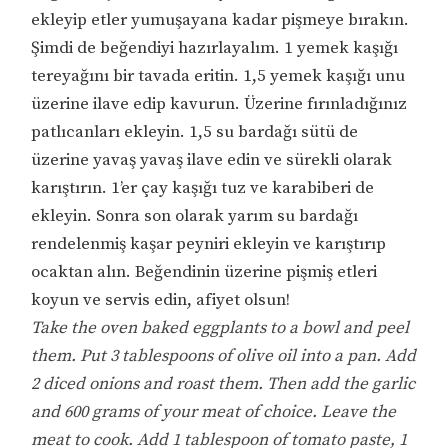
ekleyip etler yumuşayana kadar pişmeye bırakın.
Şimdi de beğendiyi hazırlayalım. 1 yemek kaşığı
tereyağını bir tavada eritin. 1,5 yemek kaşığı unu
üzerine ilave edip kavurun. Üzerine fırınladığınız
patlıcanları ekleyin. 1,5 su bardağı sütü de
üzerine yavaş yavaş ilave edin ve sürekli olarak
karıştırın. 1’er çay kaşığı tuz ve karabiberi de
ekleyin. Sonra son olarak yarım su bardağı
rendelenmiş kaşar peyniri ekleyin ve karıştırıp
ocaktan alın. Beğendinin üzerine pişmiş etleri
koyun ve servis edin, afiyet olsun!
Take the oven baked eggplants to a bowl and peel
them. Put 3 tablespoons of olive oil into a pan. Add
2 diced onions and roast them. Then add the garlic
and 600 grams of your meat of choice. Leave the
meat to cook. Add 1 tablespoon of tomato paste, 1