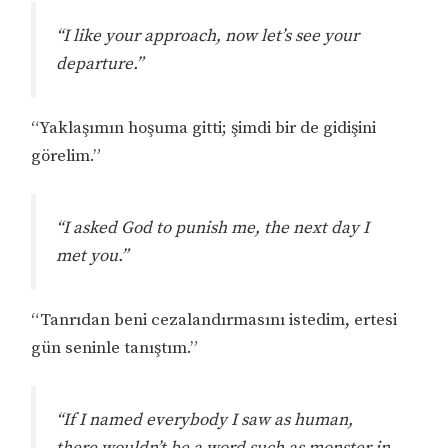
“I like your approach, now let’s see your
departure.”
“Yaklaşımın hoşuma gitti; şimdi bir de gidişini
görelim.”
“I asked God to punish me, the next day I
met you.”
“Tanrıdan beni cezalandırmasını istedim, ertesi
gün seninle tanıştım.”
“If I named everybody I saw as human,
there wouldn’t be a word such as monster in