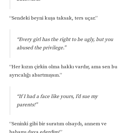
“Sendeki beyni kuşa taksak, ters uçar.”
“Every girl has the right to be ugly, but you
abused the privilege.”
“Her kızın çirkin olma hakkı vardır, ama sen bu
ayrıcalığı abartmışsın.”
“If I had a face like yours, I’d sue my
parents!”
“Seninki gibi bir suratım olsaydı, annem ve
babamı dava ederdim!”