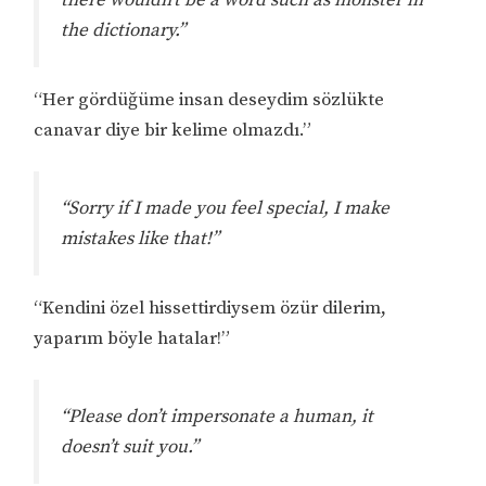
the dictionary.”
“Her gördüğüme insan deseydim sözlükte
canavar diye bir kelime olmazdı.”
“Sorry if I made you feel special, I make
mistakes like that!”
“Kendini özel hissettirdiysem özür dilerim,
yaparım böyle hatalar!”
“Please don’t impersonate a human, it
doesn’t suit you.”