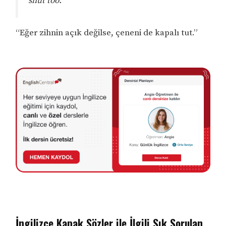
shut too.”
“Eğer zihnin açık değilse, çeneni de kapalı tut.”
İngilizce Kapak Sözler ile İlgili Sık Sorulan