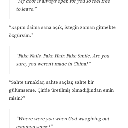
“My door is always open for you so feel free
to leave.”
“Kapım daima sana açık, isteğin zaman gitmekte
özgürsün.”
“Fake Nails. Fake Hair. Fake Smile. Are you
sure, you weren’t made in China?”
“Sahte tırnaklar, sahte saçlar, sahte bir
gülümseme. Çin’de üretilmiş olmadığından emin
misin?”
“Where were you when God was giving out
common sense?”