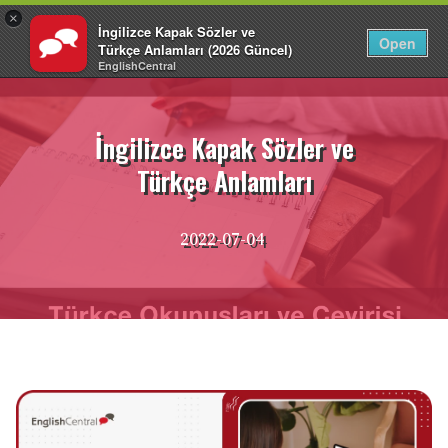
×
İngilizce Kapak Sözler ve
TR
Giriş Yap
Open
Türkçe Anlamları (2026 Güncel)
EnglishCentral
İçeriğe
atla
İngilizce Kapak Sözler ve
Türkçe Anlamları
2022-07-04