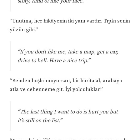
story. Kind of like your face.”
“Unutma, her hikâyenin iki yanı vardır. Tıpkı senin
yüzün gibi.”
“If you don’t like me, take a map, get a car,
drive to hell. Have a nice trip.”
“Benden hoşlanmıyorsan, bir harita al, arabaya
atla ve cehenneme git. İyi yolculuklar.”
“The last thing I want to do is hurt you but
it’s still on the list.”