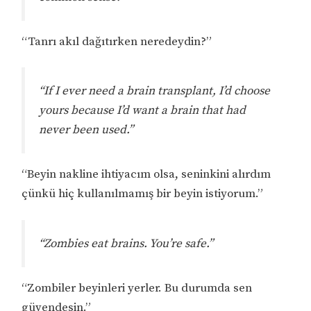
“Tanrı akıl dağıtırken neredeydin?”
“If I ever need a brain transplant, I’d choose
yours because I’d want a brain that had
never been used.”
“Beyin nakline ihtiyacım olsa, seninkini alırdım
çünkü hiç kullanılmamış bir beyin istiyorum.”
“Zombies eat brains. You’re safe.”
“Zombiler beyinleri yerler. Bu durumda sen
güvendesin.”