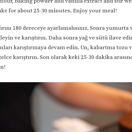
lour, baking powder and vanilla extract and stir well
ake for about 25-30 minutes. Enjoy your meal!
fırını 180 dereceye ayarlamalısınız. Sonra yumurta v
kleyin ve karıştırın. Daha sonra yağ ve sütü ilave e
nları karıştırmaya devam edin. Un, kabartma tozu v
elce karıştırın. Son olarak keki 25-30 dakika arasınd
un!