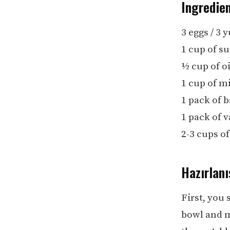
Ingredie
3 eggs / 3
1 cup of su
½ cup of oi
1 cup of mi
1 pack of 
1 pack of v
2-3 cups of
Hazırlanı
First, you 
bowl and m