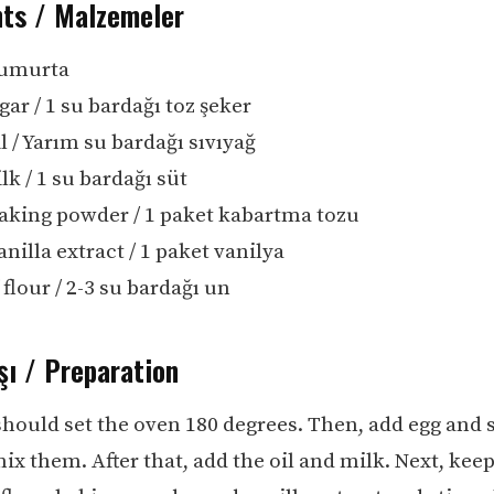
nts / Malzemeler
 yumurta
gar / 1 su bardağı toz şeker
l / Yarım su bardağı sıvıyağ
lk / 1 su bardağı süt
baking powder / 1 paket kabartma tozu
anilla extract / 1 paket vanilya
 flour / 2-3 su bardağı un
şı / Preparation
should set the oven 180 degrees. Then, add egg and 
ix them. After that, add the oil and milk. Next, kee