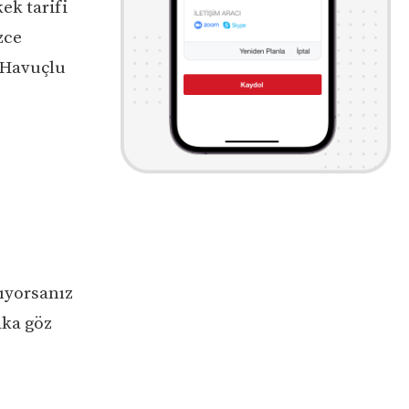
kek tarifi
zce
e Havuçlu
rıyorsanız
aka göz