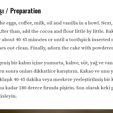
şı / Preparation
the eggs, coffee, milk, oil and vanilla in a bowl. Nex
After than, add the cocoa and flour little by little. Ba
r about 40-45 minutes or until a toothpick inserted 
es out clean. Finally, adorn the cake with powdered
eniş bir kabın içine yumurta, kahve, süt, yağ ve vani
n sonra onları dikkatlice karıştırın. Kakao ve unu 
aklaşık 40-45 dakika veya merkeze yerleştirilmiş bir
a kadar 180 derece fırında pişirin. Son olarak keki
süsleyin.