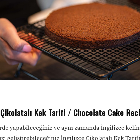
 Çikolatalı Kek Tarifi / Chocolate Cake Rec
rde yapabileceğiniz ve aynı zamanda İngilizce keli
zı geliştirebileceğiniz İngilizce Çikolatalı Kek Tarif