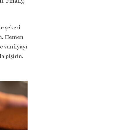
. Finally,
e şekeri
din. Hemen
e vanilyayı
a pişirin.