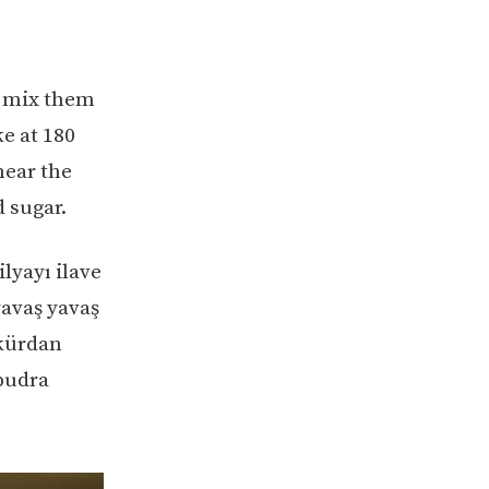
t, mix them
ke at 180
near the
 sugar.
lyayı ilave
yavaş yavaş
 kürdan
 pudra