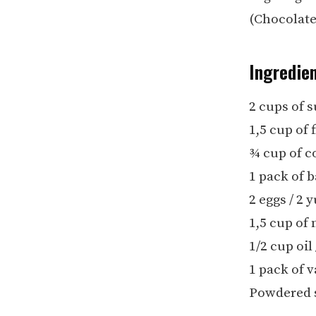
(Chocolate 
Ingredie
2 cups of s
1,5 cup of 
¾ cup of c
1 pack of 
2 eggs / 2
1,5 cup of 
1/2 cup oil
1 pack of v
Powdered su