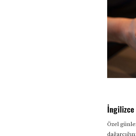
İngilizce
Özel günle
dağarcığını