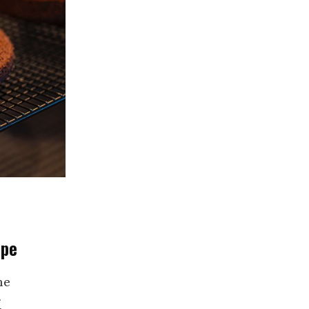
ipe
me
i