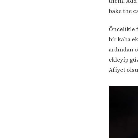
them. Add f
bake the c
Öncelikle 
bir kaba e
ardından o
ekleyip güz
Afiyet ols