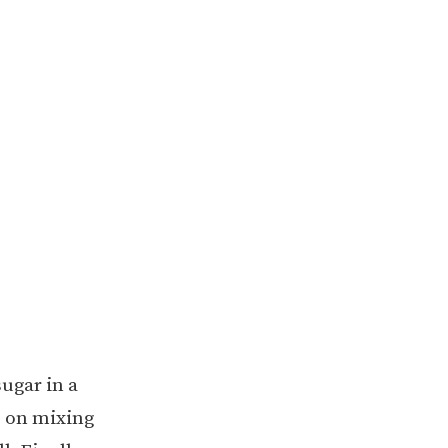
sugar in a
p on mixing