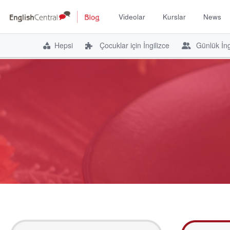
Videolar
Kurslar
News
Hepsi
Çocuklar için İngilizce
Günlük İng
İçeriğe
atla