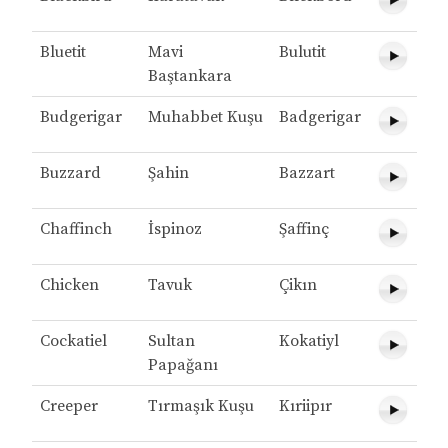
Bluetit
Mavi
Bulutit
Baştankara
Budgerigar
Muhabbet Kuşu
Badgerigar
Buzzard
Şahin
Bazzart
Chaffinch
İspinoz
Şaffinç
Chicken
Tavuk
Çikın
Cockatiel
Sultan
Kokatiyl
Papağanı
Creeper
Tırmaşık Kuşu
Kıriipır