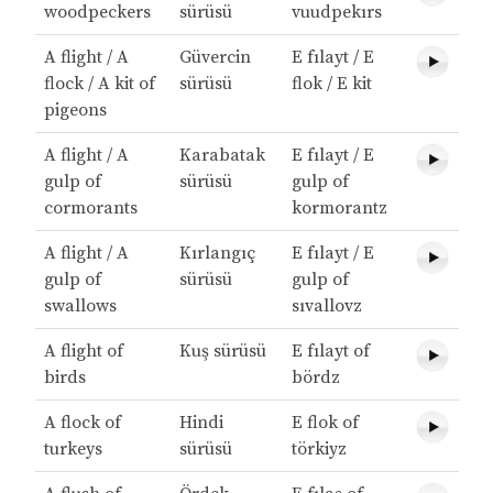
woodpeckers
sürüsü
vuudpekırs
A flight / A
Güvercin
E fılayt / E
flock / A kit of
sürüsü
flok / E kit
pigeons
A flight / A
Karabatak
E fılayt / E
gulp of
sürüsü
gulp of
cormorants
kormorantz
A flight / A
Kırlangıç
E fılayt / E
gulp of
sürüsü
gulp of
swallows
sıvallovz
A flight of
Kuş sürüsü
E fılayt of
birds
bördz
A flock of
Hindi
E flok of
turkeys
sürüsü
törkiyz