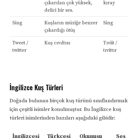
çıkarılan çok yüksek,
kıray
delici bir ses.
Sing
Kuşların müziğe benzer
Sing
çıkardığı ötüş
Tweet /
Kuş cıvıltısı
Tıviit /
twitter
tıvittır
İngilizce Kuş Türleri
Doğada bulunan birçok kuş türünü sınıflandırmak
için çeşitli isimler konulmuştur. Bu İngilizce kuş
türleri isimlerinden bazıları aşağıdaki gibidir:
İngilizcesi
Türkçesi
Okunuşu
Ses