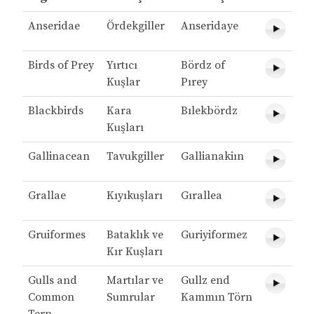
Anseridae
Ördekgiller
Anseridaye
Birds of Prey
Yırtıcı
Bördz of
Kuşlar
Pırey
Blackbirds
Kara
Bılekbördz
Kuşları
Gallinacean
Tavukgiller
Gallianakiın
Grallae
Kıyıkuşları
Gırallea
Gruiformes
Bataklık ve
Guriyiformez
Kır Kuşları
Gulls and
Martılar ve
Gullz end
Common
Sumrular
Kammın Törn
Tern