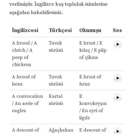
verilmiştir. İngilizce kuş topluluk isimlerine
aşağıdan bakabilirsiniz.
İngilizcesi
Türkçesi
Okunuşu
Ses
A brood / A
Tavuk
E broot / E
clutch / A
sürüsü
kılaç / E piip
peep of
of çikıns
chickens
A brood of
Tavuk
E broot of
hens
sürüsü
henz
A convocation
Kartal
E
/ An aerie of
sürüsü
konvokeyşın
eagles
/ En eyri of
iigılz
A descent of
Ağaçkakan
E descent of