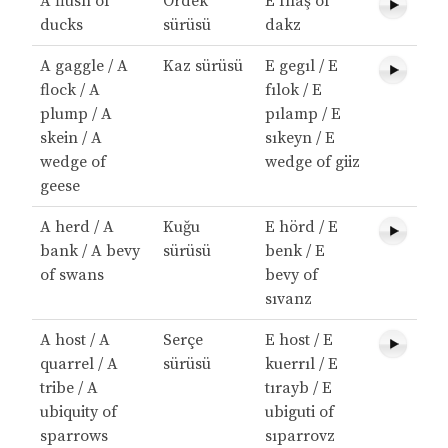
A flush of
Ördek
E fılaş of
ducks
sürüsü
dakz
A gaggle / A
Kaz sürüsü
E gegıl / E
flock / A
fılok / E
plump / A
pılamp / E
skein / A
sıkeyn / E
wedge of
wedge of giiz
geese
A herd / A
Kuğu
E hörd / E
bank / A bevy
sürüsü
benk / E
of swans
bevy of
sıvanz
A host / A
Serçe
E host / E
quarrel / A
sürüsü
kuerrıl / E
tribe / A
tırayb / E
ubiquity of
ubiguti of
sparrows
sıparrovz