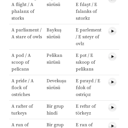
A flight / A
sürüsü
E fılayt / E
phalanx of
falanks of
storks
sıtorkz
A parliament /
Baykuş
E parlement
A stare of owls
sürüsü
/ E sıteyr of
ovlz
A pod / A
Pelikan
E pot / E
scoop of
sürüsü
sıkoop of
pelicans
pelikans
A pride / A
Devekuşu
E pırayd / E
flock of
sürüsü
fılok of
ostriches
ostriçız
A rafter of
Bir grup
E reftır of
turkeys
hindi
törkeyz
A run of
Bir grup
E ran of