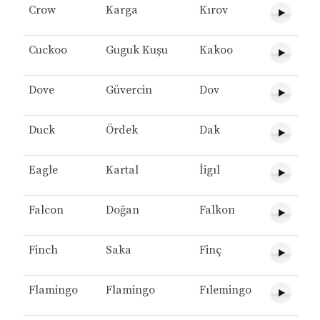
Crow
Karga
Kırov
Cuckoo
Guguk Kuşu
Kakoo
Dove
Güvercin
Dov
Duck
Ördek
Dak
Eagle
Kartal
İigıl
Falcon
Doğan
Falkon
Finch
Saka
Finç
Flamingo
Flamingo
Fılemingo