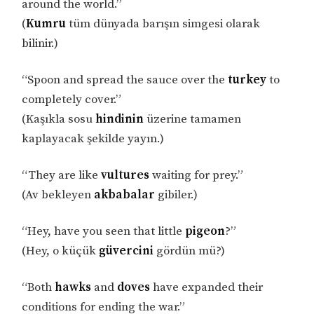
around the world.”
(
Kumru
tüm dünyada barışın simgesi olarak
bilinir.)
“Spoon and spread the sauce over the
turkey
to
completely cover.”
(Kaşıkla sosu
hindinin
üzerine tamamen
kaplayacak şekilde yayın.)
“They are like
vultures
waiting for prey.”
(Av bekleyen
akbabalar
gibiler.)
“Hey, have you seen that little
pigeon
?”
(Hey, o küçük
güvercini
gördün mü?)
“Both
hawks
and
doves
have expanded their
conditions for ending the war.”