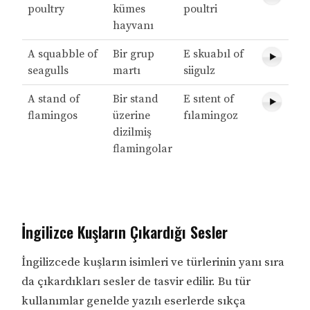
poultry
kümes
poultri
hayvanı
A squabble of
Bir grup
E skuabıl of
seagulls
martı
siigulz
A stand of
Bir stand
E sıtent of
flamingos
üzerine
fılamingoz
dizilmiş
flamingolar
İngilizce Kuşların Çıkardığı Sesler
İngilizcede kuşların isimleri ve türlerinin yanı sıra
da çıkardıkları sesler de tasvir edilir. Bu tür
kullanımlar genelde yazılı eserlerde sıkça