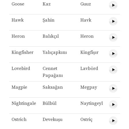
Goose
Kaz
Guuz
Hawk
Şahin
Havk
Heron
Balıkçıl
Heron
Kingfisher
Yalıçapkını
Kingfişır
Lovebird
Cennet
Lavbörd
Papağanı
Magpie
Saksağan
Megpay
Nightingale
Bülbül
Naytingeyl
Ostrich
Devekuşu
Ostriç