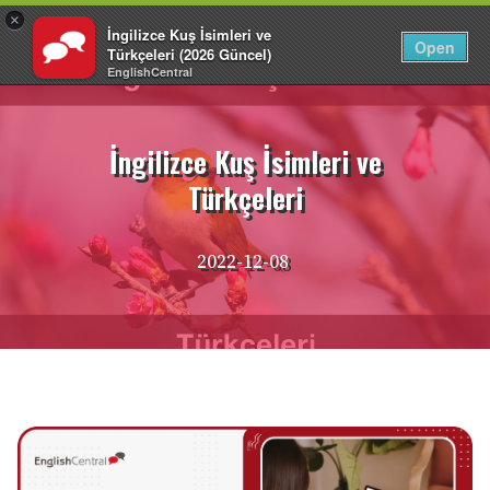
×
İngilizce Kuş İsimleri ve
TR
Giriş Yap
Open
Türkçeleri (2026 Güncel)
EnglishCentral
İçeriğe
atla
İngilizce Kuş İsimleri ve
Türkçeleri
2022-12-08