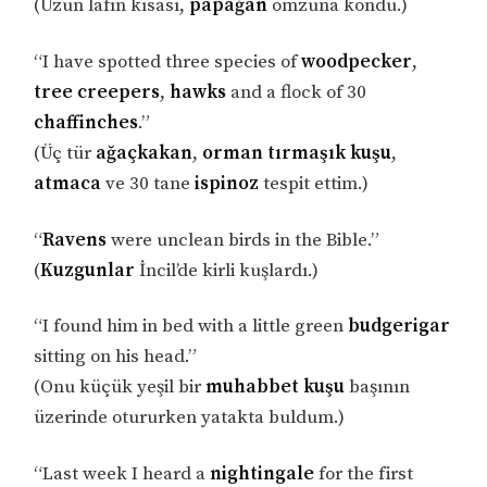
(Uzun lafın kısası,
papağan
omzuna kondu.)
“I have spotted three species of
woodpecker
,
tree creepers
,
hawks
and a flock of 30
chaffinches
.”
(Üç tür
ağaçkakan
,
orman tırmaşık kuşu
,
atmaca
ve 30 tane
ispinoz
tespit ettim.)
“
Ravens
were unclean birds in the Bible.”
(
Kuzgunlar
İncil’de kirli kuşlardı.)
“I found him in bed with a little green
budgerigar
sitting on his head.”
(Onu küçük yeşil bir
muhabbet kuşu
başının
üzerinde otururken yatakta buldum.)
“Last week I heard a
nightingale
for the first