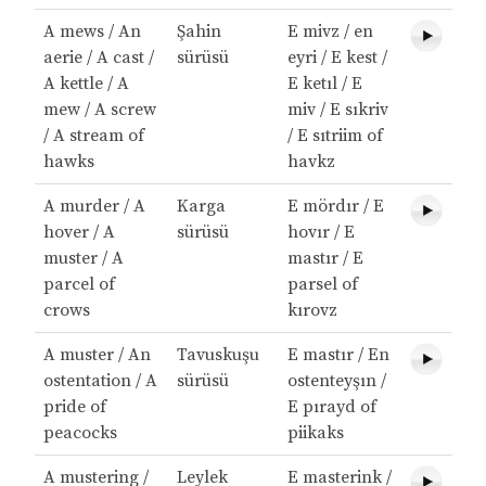
A mews / An
Şahin
E mivz / en
aerie / A cast /
sürüsü
eyri / E kest /
A kettle / A
E ketıl / E
mew / A screw
miv / E sıkriv
/ A stream of
/ E sıtriim of
hawks
havkz
A murder / A
Karga
E mördır / E
hover / A
sürüsü
hovır / E
muster / A
mastır / E
parcel of
parsel of
crows
kırovz
A muster / An
Tavuskuşu
E mastır / En
ostentation / A
sürüsü
ostenteyşın /
pride of
E pırayd of
peacocks
piikaks
A mustering /
Leylek
E masterink /