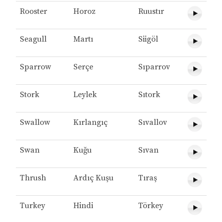
Rooster
Horoz
Ruustır
Seagull
Martı
Siigöl
Sparrow
Serçe
Sıparrov
Stork
Leylek
Sıtork
Swallow
Kırlangıç
Sıvallov
Swan
Kuğu
Sıvan
Thrush
Ardıç Kuşu
Tıraş
Turkey
Hindi
Törkey