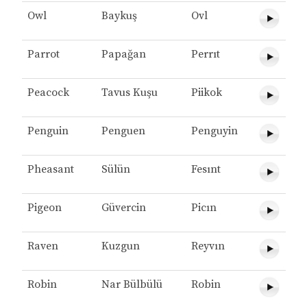
Owl
Baykuş
Ovl
Parrot
Papağan
Perrıt
Peacock
Tavus Kuşu
Piikok
Penguin
Penguen
Penguyin
Pheasant
Sülün
Fesınt
Pigeon
Güvercin
Picın
Raven
Kuzgun
Reyvın
Robin
Nar Bülbülü
Robin