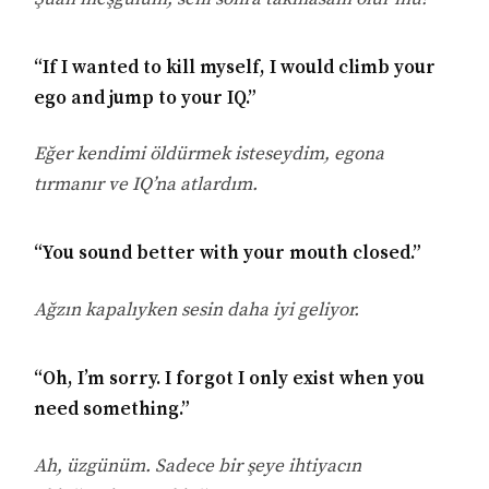
“If I wanted to kill myself, I would climb your
ego and jump to your IQ.”
Eğer kendimi öldürmek isteseydim, egona
tırmanır ve IQ’na atlardım.
“You sound better with your mouth closed.”
Ağzın kapalıyken sesin daha iyi geliyor.
“Oh, I’m sorry. I forgot I only exist when you
need something.”
Ah, üzgünüm. Sadece bir şeye ihtiyacın