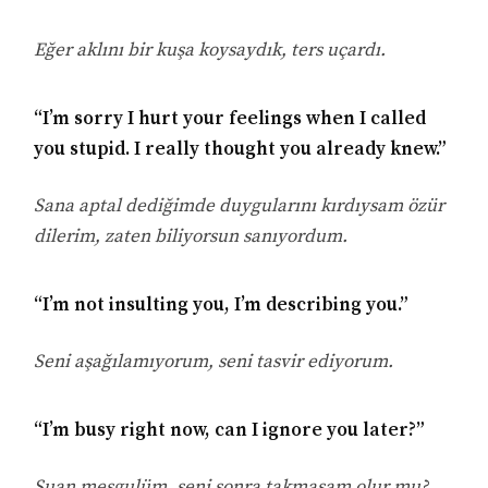
Eğer aklını bir kuşa koysaydık, ters uçardı.
“I’m sorry I hurt your feelings when I called
you stupid. I really thought you already knew.”
Sana aptal dediğimde duygularını kırdıysam özür
dilerim, zaten biliyorsun sanıyordum.
“I’m not insulting you, I’m describing you.”
Seni aşağılamıyorum, seni tasvir ediyorum.
“I’m busy right now, can I ignore you later?”
Şuan meşgulüm, seni sonra takmasam olur mu?