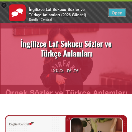
×
İngilizce Laf Sokucu Sözler ve
TR
Giriş Yap
Open
Türkçe Anlamları (2026 Güncel)
EnglishCentral
İçeriğe
atla
İngilizce Laf Sokucu Sözler ve
Türkçe Anlamları
2022-09-29