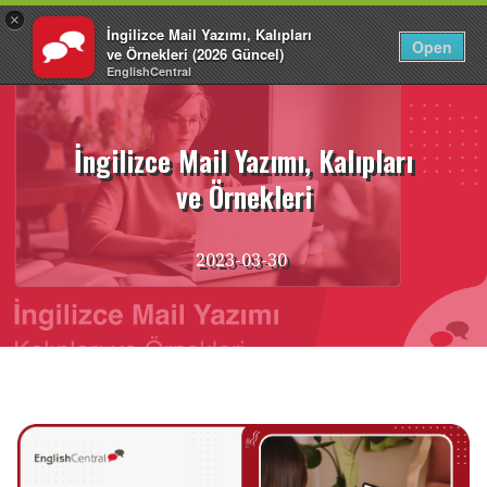
×
İngilizce Mail Yazımı, Kalıpları
TR
Giriş Yap
Open
ve Örnekleri (2026 Güncel)
EnglishCentral
İçeriğe
atla
İngilizce Mail Yazımı, Kalıpları
ve Örnekleri
2023-03-30