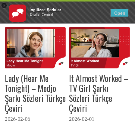
×
İngilizce Şarkılar
TR
Giriş Yap
Open
EnglishCentral
İçeriğe
atla
Lady (Hear Me
It Almost Worked –
Tonight) – Modjo
TV Girl Şarkı
Şarkı Sözleri Türkçe
Sözleri Türkçe
Çeviri
Çeviri
2026-02-06
2026-02-01