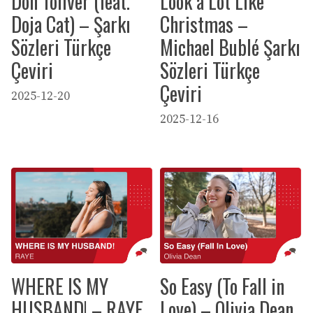
Don Toliver (feat.
Look a Lot Like
Doja Cat) – Şarkı
Christmas –
Sözleri Türkçe
Michael Bublé Şarkı
Çeviri
Sözleri Türkçe
Çeviri
2025-12-20
2025-12-16
WHERE IS MY
So Easy (To Fall in
HUSBAND! – RAYE
Love) – Olivia Dean