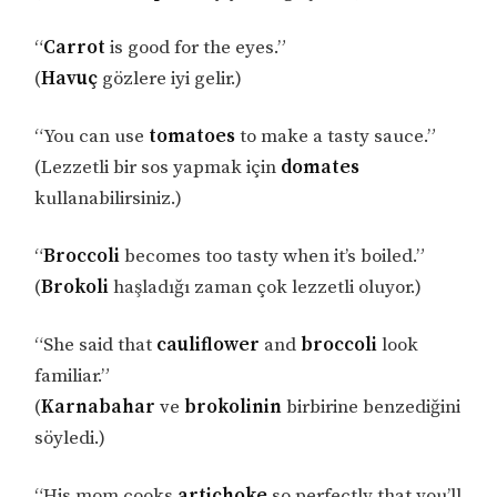
“
Carrot
is good for the eyes.”
(
Havuç
gözlere iyi gelir.)
“You can use
tomatoes
to make a tasty sauce.”
(Lezzetli bir sos yapmak için
domates
kullanabilirsiniz.)
“
Broccoli
becomes too tasty when it’s boiled.”
(
Brokoli
haşladığı zaman çok lezzetli oluyor.)
“She said that
cauliflower
and
broccoli
look
familiar.”
(
Karnabahar
ve
brokolinin
birbirine benzediğini
söyledi.)
“His mom cooks
artichoke
so perfectly that you’ll