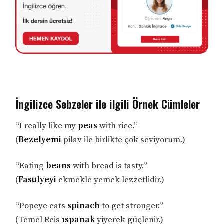
İngilizce Sebzeler ile ilgili Örnek Cümleler
“I really like my
peas
with rice.”
(
Bezelyemi
pilav ile birlikte çok seviyorum.)
“Eating
beans
with bread is tasty.”
(
Fasulyeyi
ekmekle yemek lezzetlidir.)
“Popeye eats
spinach
to get stronger.”
(Temel Reis
ıspanak
yiyerek güçlenir.)