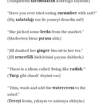
(Vampirlerin
sarımsaktan
korktuğu söylenir.)
“Have you ever tried eating
cucumber
with salt?”
(Hiç
salatalığı
tuz ile yemeyi denedin mi?)
“She picked some
leeks
from the market.”
(Marketten biraz
pırasa
aldı.)
“Jill dunked her
ginger
biscuit in her tea.”
(Jill
zencefilli
bisküvisini çayına daldırdı.)
“There is a idiom called ‘Being like
radish
.’”
(‘
Turp
gibi olmak’ deyimi var.)
“Trim, wash and add the
watercress
to the
salad.”
(
Tereyi
kesin, yıkayın ve salataya ekleyin.)