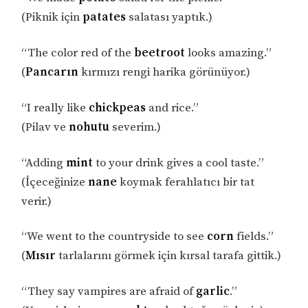
(Piknik için
patates
salatası yaptık.)
“The color red of the
beetroot
looks amazing.”
(
Pancarın
kırmızı rengi harika görünüyor.)
“I really like
chickpeas
and rice.”
(Pilav ve
nohutu
severim.)
“Adding
mint
to your drink gives a cool taste.”
(İçeceğinize
nane
koymak ferahlatıcı bir tat
verir.)
“We went to the countryside to see
corn
fields.”
(
Mısır
tarlalarını görmek için kırsal tarafa gittik.)
“They say vampires are afraid of
garlic
.”