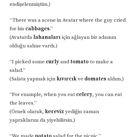
endişelenmiştim.)
“There was a scene in Avatar where the guy cried
for his
cabbages
.”
(Avatarda
lahanaları
için ağlayan bir adamın
olduğu sahne vardı.)
“I picked some
curly
and
tomato
to make a
salad.”
(Salata yapmak için
kıvırcık
ve
domates
aldım.)
“For example, when you eat
celery
, you can eat
the leaves.”
(Örnek olarak,
kereviz
yediğin zaman
yapraklarını da yiyebilirsin.)
“We made
potato
salad for the picnic.”