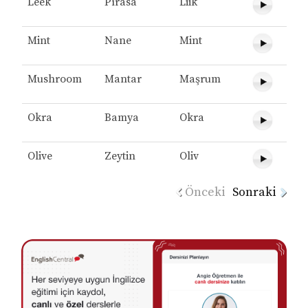
Leek
Pırasa
Liik
Mint
Nane
Mint
Mushroom
Mantar
Maşrum
Okra
Bamya
Okra
Olive
Zeytin
Oliv
Önceki
Sonraki