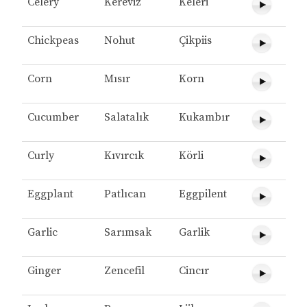
Celery
Kereviz
Keleri
Chickpeas
Nohut
Çikpiis
Corn
Mısır
Korn
Cucumber
Salatalık
Kukambır
Curly
Kıvırcık
Körli
Eggplant
Patlıcan
Eggpilent
Garlic
Sarımsak
Garlik
Ginger
Zencefil
Cincır