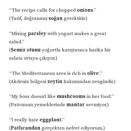
“The recipe calls for chopped
onions
.”
(Tarif, doğranmış
soğan
gerektirir.)
“Mixing
parsley
with yogurt makes a great
salad.”
(
Semiz otunu
yoğurtla karıştırınca harika bir
salata ortaya çıkıyor.)
“The Mediterranean area is rich in
olive
.”
(Akdeniz bölgesi
zeytin
bakımından zengindir.)
“My boss doesn’t like
mushrooms
in her food.”
(Patronum yemeklerinde
mantar
sevmiyor.)
“I really hate
eggplant
.”
(
Patlıcandan
gerçekten nefret ediyorum.)