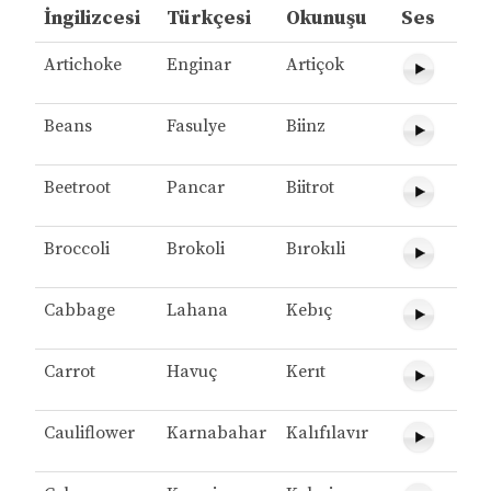
İngilizcesi
Türkçesi
Okunuşu
Ses
Artichoke
Enginar
Artiçok
Beans
Fasulye
Biinz
Beetroot
Pancar
Biitrot
Broccoli
Brokoli
Bırokıli
Cabbage
Lahana
Kebıç
Carrot
Havuç
Kerıt
Cauliflower
Karnabahar
Kalıfılavır