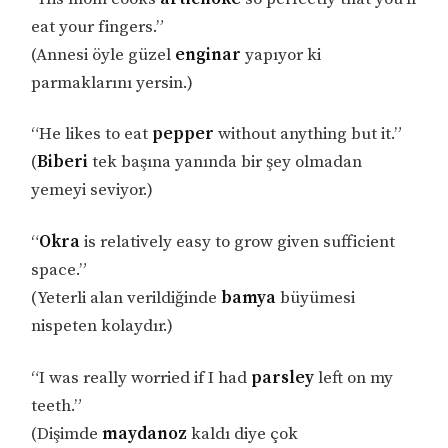
eat your fingers.”
(Annesi öyle güzel
enginar
yapıyor ki
parmaklarını yersin.)
“He likes to eat
pepper
without anything but it.”
(
Biberi
tek başına yanında bir şey olmadan
yemeyi seviyor.)
“
Okra
is relatively easy to grow given sufficient
space.”
(Yeterli alan verildiğinde
bamya
büyümesi
nispeten kolaydır.)
“I was really worried if I had
parsley
left on my
teeth.”
(Dişimde
maydanoz
kaldı diye çok