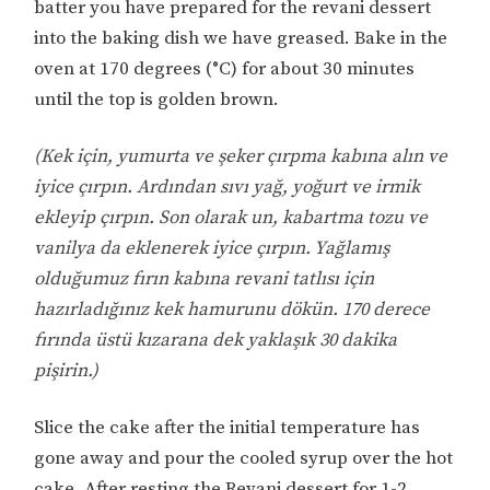
batter you have prepared for the revani dessert
into the baking dish we have greased. Bake in the
oven at 170 degrees (°C) for about 30 minutes
until the top is golden brown.
(Kek için, yumurta ve şeker çırpma kabına alın ve
iyice çırpın. Ardından sıvı yağ, yoğurt ve irmik
ekleyip çırpın. Son olarak un, kabartma tozu ve
vanilya da eklenerek iyice çırpın. Yağlamış
olduğumuz fırın kabına revani tatlısı için
hazırladığınız kek hamurunu dökün. 170 derece
fırında üstü kızarana dek yaklaşık 30 dakika
pişirin.)
Slice the cake after the initial temperature has
gone away and pour the cooled syrup over the hot
cake. After resting the Revani dessert for 1-2