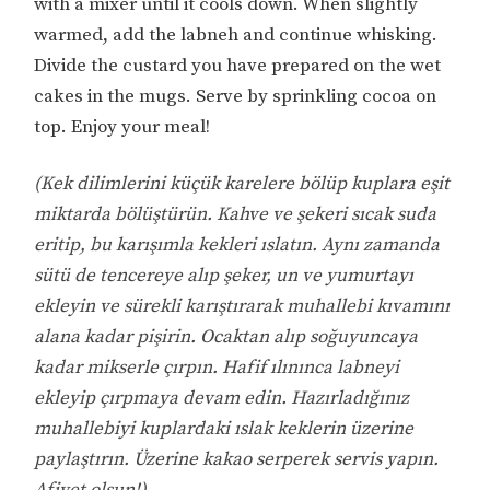
with a mixer until it cools down. When slightly
warmed, add the labneh and continue whisking.
Divide the custard you have prepared on the wet
cakes in the mugs. Serve by sprinkling cocoa on
top. Enjoy your meal!
(Kek dilimlerini küçük karelere bölüp kuplara eşit
miktarda bölüştürün. Kahve ve şekeri sıcak suda
eritip, bu karışımla kekleri ıslatın. Aynı zamanda
sütü de tencereye alıp şeker, un ve yumurtayı
ekleyin ve sürekli karıştırarak muhallebi kıvamını
alana kadar pişirin. Ocaktan alıp soğuyuncaya
kadar mikserle çırpın. Hafif ılınınca labneyi
ekleyip çırpmaya devam edin. Hazırladığınız
muhallebiyi kuplardaki ıslak keklerin üzerine
paylaştırın. Üzerine kakao serperek servis yapın.
Afiyet olsun!)