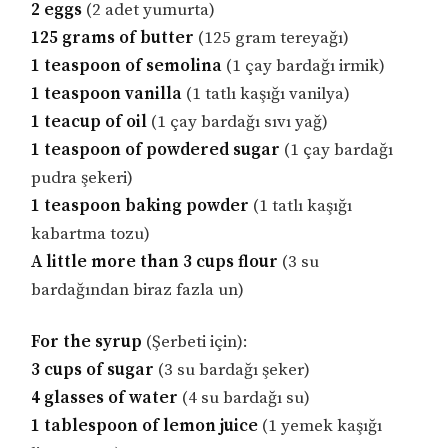
2 eggs
(2 adet yumurta)
125 grams of butter
(125 gram tereyağı)
1 teaspoon of semolina
(1 çay bardağı irmik)
1 teaspoon vanilla
(1 tatlı kaşığı vanilya)
1 teacup of oil
(1 çay bardağı sıvı yağ)
1 teaspoon of powdered sugar
(1 çay bardağı
pudra şekeri)
1 teaspoon baking powder
(1 tatlı kaşığı
kabartma tozu)
A little more than 3 cups flour
(3 su
bardağından biraz fazla un)
For the syrup
(Şerbeti için):
3 cups of sugar
(3 su bardağı şeker)
4 glasses of water
(4 su bardağı su)
1 tablespoon of lemon juice
(1 yemek kaşığı