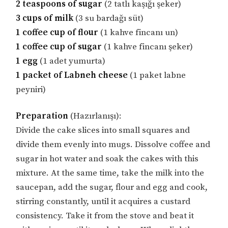
2 teaspoons of sugar
(2 tatlı kaşığı şeker)
3 cups of milk
(3 su bardağı süt)
1 coffee cup of flour
(1 kahve fincanı un)
1 coffee cup of sugar
(1 kahve fincanı şeker)
1 egg
(1 adet yumurta)
1 packet of Labneh cheese
(1 paket labne
peyniri)
Preparation
(Hazırlanışı):
Divide the cake slices into small squares and
divide them evenly into mugs. Dissolve coffee and
sugar in hot water and soak the cakes with this
mixture. At the same time, take the milk into the
saucepan, add the sugar, flour and egg and cook,
stirring constantly, until it acquires a custard
consistency. Take it from the stove and beat it