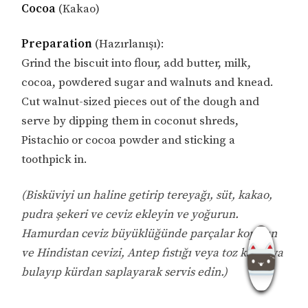
Cocoa
(Kakao)
Preparation
(Hazırlanışı):
Grind the biscuit into flour, add butter, milk,
cocoa, powdered sugar and walnuts and knead.
Cut walnut-sized pieces out of the dough and
serve by dipping them in coconut shreds,
Pistachio or cocoa powder and sticking a
toothpick in.
(Bisküviyi un haline getirip tereyağı, süt, kakao,
pudra şekeri ve ceviz ekleyin ve yoğurun.
Hamurdan ceviz büyüklüğünde parçalar koparın
ve Hindistan cevizi, Antep fıstığı veya toz kakaoya
bulayıp kürdan saplayarak servis edin.)