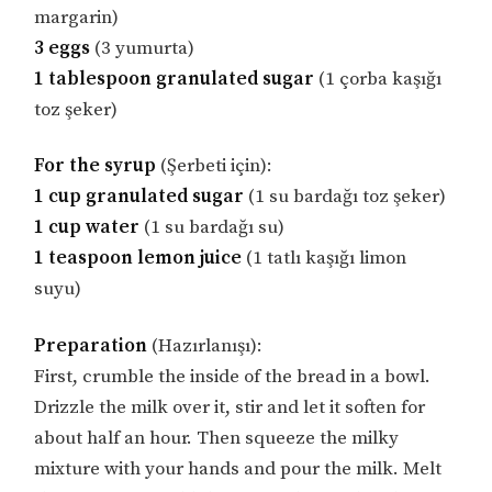
margarin)
3 eggs
(3 yumurta)
1 tablespoon granulated sugar
(1 çorba kaşığı
toz şeker)
For the syrup
(Şerbeti için):
1 cup granulated sugar
(1 su bardağı toz şeker)
1 cup water
(1 su bardağı su)
1 teaspoon lemon juice
(1 tatlı kaşığı limon
suyu)
Preparation
(Hazırlanışı):
First, crumble the inside of the bread in a bowl.
Drizzle the milk over it, stir and let it soften for
about half an hour. Then squeeze the milky
mixture with your hands and pour the milk. Melt