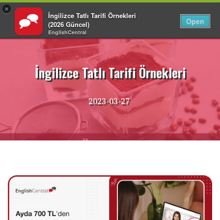
×
İngilizce Tatlı Tarifi Örnekleri
TR
Giriş Yap
Open
(2026 Güncel)
EnglishCentral
İçeriğe
atla
İngilizce Tatlı Tarifi Örnekleri
2023-03-27