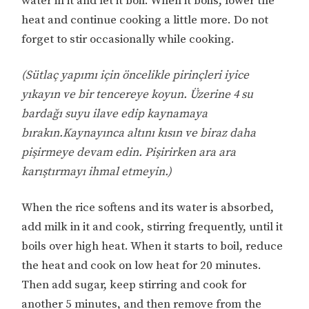
water in it and let it boil. When it boils, lower the
heat and continue cooking a little more. Do not
forget to stir occasionally while cooking.
(Sütlaç yapımı için öncelikle pirinçleri iyice
yıkayın ve bir tencereye koyun. Üzerine 4 su
bardağı suyu ilave edip kaynamaya
bırakın.Kaynayınca altını kısın ve biraz daha
pişirmeye devam edin. Pişirirken ara ara
karıştırmayı ihmal etmeyin.)
When the rice softens and its water is absorbed,
add milk in it and cook, stirring frequently, until it
boils over high heat. When it starts to boil, reduce
the heat and cook on low heat for 20 minutes.
Then add sugar, keep stirring and cook for
another 5 minutes, and then remove from the