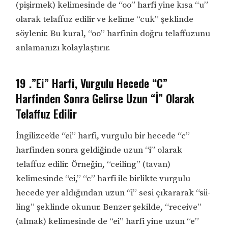
(pişirmek) kelimesinde de “oo” harfi yine kısa “u”
olarak telaffuz edilir ve kelime “cuk” şeklinde
söylenir. Bu kural, “oo” harfinin doğru telaffuzunu
anlamanızı kolaylaştırır.
19 .”Ei” Harfi, Vurgulu Hecede “C”
Harfinden Sonra Gelirse Uzun “İ” Olarak
Telaffuz Edilir
İngilizce’de “ei” harfi, vurgulu bir hecede “c”
harfinden sonra geldiğinde uzun “i” olarak
telaffuz edilir. Örneğin, “ceiling” (tavan)
kelimesinde “ei,” “c” harfi ile birlikte vurgulu
hecede yer aldığından uzun “i” sesi çıkararak “sii-
ling” şeklinde okunur. Benzer şekilde, “receive”
(almak) kelimesinde de “ei” harfi yine uzun “e”