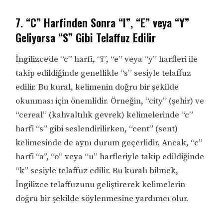
7. “C” Harfinden Sonra “I”, “E” veya “Y”
Geliyorsa “S” Gibi Telaffuz Edilir
İngilizce’de “c” harfi, “i”, “e” veya “y” harfleri ile
takip edildiğinde genellikle “s” sesiyle telaffuz
edilir. Bu kural, kelimenin doğru bir şekilde
okunması için önemlidir. Örneğin, “city” (şehir) ve
“cereal” (kahvaltılık gevrek) kelimelerinde “c”
harfi “s” gibi seslendirilirken, “cent” (sent)
kelimesinde de aynı durum geçerlidir. Ancak, “c”
harfi “a”, “o” veya “u” harfleriyle takip edildiğinde
“k” sesiyle telaffuz edilir. Bu kuralı bilmek,
İngilizce telaffuzunu geliştirerek kelimelerin
doğru bir şekilde söylenmesine yardımcı olur.