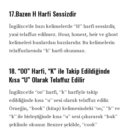
17.Bazen H Harfi Sessizdir
İngilizce’de bazı kelimelerde “H” harfi sessizdir,
yani telaffuz edilmez. Hour, honest, heir ve ghost
kelimeleri bunlardan bazılarıdır. Bu kelimelerin
telaffuzlarında “h” harfi okunmaz.
18. “OO” Harfi, “K” ile Takip Edildiğinde
Kısa “U” Olarak Telaffuz Edilir
İngilizce’de “oo” harfi, “k” harfiyle takip
edildiğinde kısa “u” sesi olarak telaffuz edilir.
Örneğin, “book” (kitap) kelimesindeki “oo,” “b” ve
“k” ile birleştiğinde kısa “u” sesi çıkararak “buk”
şeklinde okunur. Benzer şekilde, “cook”