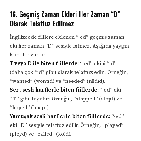
16. Geçmiş Zaman Ekleri Her Zaman “D”
Olarak Telaffuz Edilmez
İngilizce’de fiillere eklenen “-ed” geçmiş zaman
eki her zaman “D” sesiyle bitmez. Aşağıda yaygın
kurallar vardır:
T veya D ile biten fiillerde:
“-ed” ekini “ɪd”
(daha çok “ıd” gibi) olarak telaffuz edin. Örneğin,
“wanted” (wontıd) ve “needed” (niidıd).
Sert sesli harflerle biten fiillerde:
“-ed” eki
“T” gibi duyulur. Örneğin, “stopped” (stopt) ve
“hoped” (hoapt).
Yumuşak sesli harflerle biten fiillerde:
“-ed”
eki “D” sesiyle telaffuz edilir. Örneğin, “played”
(pleyd) ve “called” (kold).