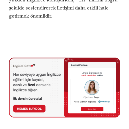
yüzden İngilizce konuşurken, “TH” harfini doğru
şekilde seslendirerek iletişimi daha etkili hale
getirmek önemlidir.