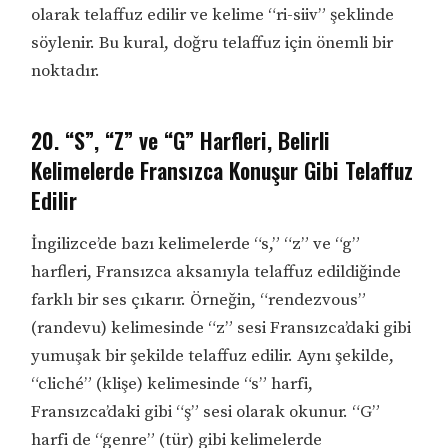
olarak telaffuz edilir ve kelime “ri-siiv” şeklinde
söylenir. Bu kural, doğru telaffuz için önemli bir
noktadır.
20. “S”, “Z” ve “G” Harfleri, Belirli
Kelimelerde Fransızca Konuşur Gibi Telaffuz
Edilir
İngilizce’de bazı kelimelerde “s,” “z” ve “g”
harfleri, Fransızca aksanıyla telaffuz edildiğinde
farklı bir ses çıkarır. Örneğin, “rendezvous”
(randevu) kelimesinde “z” sesi Fransızca’daki gibi
yumuşak bir şekilde telaffuz edilir. Aynı şekilde,
“cliché” (klişe) kelimesinde “s” harfi,
Fransızca’daki gibi “ş” sesi olarak okunur. “G”
harfi de “genre” (tür) gibi kelimelerde