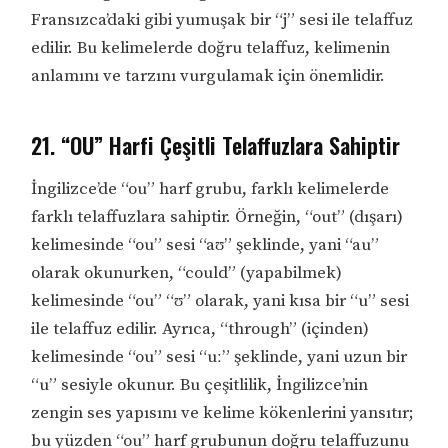
Fransızca’daki gibi yumuşak bir “j” sesi ile telaffuz
edilir. Bu kelimelerde doğru telaffuz, kelimenin
anlamını ve tarzını vurgulamak için önemlidir.
21. “OU” Harfi Çeşitli Telaffuzlara Sahiptir
İngilizce’de “ou” harf grubu, farklı kelimelerde
farklı telaffuzlara sahiptir. Örneğin, “out” (dışarı)
kelimesinde “ou” sesi “aʊ” şeklinde, yani “au”
olarak okunurken, “could” (yapabilmek)
kelimesinde “ou” “ʊ” olarak, yani kısa bir “u” sesi
ile telaffuz edilir. Ayrıca, “through” (içinden)
kelimesinde “ou” sesi “uː” şeklinde, yani uzun bir
“u” sesiyle okunur. Bu çeşitlilik, İngilizce’nin
zengin ses yapısını ve kelime kökenlerini yansıtır;
bu yüzden “ou” harf grubunun doğru telaffuzunu