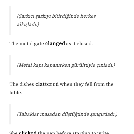
(Şarkıcı şarkıyı bitirdiğinde herkes
alkışladı.)
The metal gate
clanged
as it closed.
(Metal kapı kapanırken gürültüyle çınladı.)
The dishes
clattered
when they fell from the
table.
(Tabaklar masadan düştüğünde şangırdadı.)
She
clicked
the pen before starting to write.