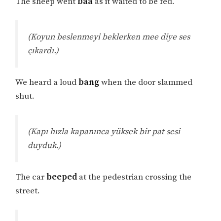
The sheep went
baa
as it waited to be fed.
(Koyun beslenmeyi beklerken mee diye ses
çıkardı.)
We heard a loud
bang
when the door slammed
shut.
(Kapı hızla kapanınca yüksek bir pat sesi
duyduk.)
The car
beeped
at the pedestrian crossing the
street.