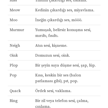
Hiss
Yılanın çıkardığı ses, tıslama.
Meow
Kedinin çıkardığı ses, miyavlama.
Moo
İneğin çıkardığı ses, mööö.
Murmur
Yumuşak, belirsiz konuşma sesi,
mırıltı, fısıltı.
Neigh
Atın sesi, kişneme.
Oink
Domuzun sesi, oink.
Plop
Bir şeyin suya düşme sesi, şap, lüp.
Pop
Kısa, keskin bir ses (balon
patlaması gibi), pıt, pop.
Quack
Ördek sesi, vaklama.
Ring
Bir zil veya telefon sesi, çalma,
çınlama.