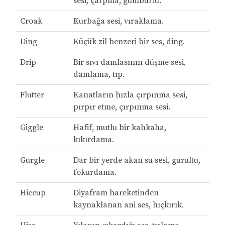
sesi, çarpma, gümbürtü.
Croak
Kurbağa sesi, vıraklama.
Ding
Küçük zil benzeri bir ses, ding.
Drip
Bir sıvı damlasının düşme sesi,
damlama, tıp.
Flutter
Kanatların hızla çırpınma sesi,
pırpır etme, çırpınma sesi.
Giggle
Hafif, mutlu bir kahkaha,
kıkırdama.
Gurgle
Dar bir yerde akan su sesi, gurultu,
fokurdama.
Hiccup
Diyafram hareketinden
kaynaklanan ani ses, hıçkırık.