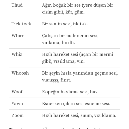
Thud
Ağır, boğuk bir ses (yere düşen bir
cisim gibi), küt, güm.
Tick-tock
Bir saatin sesi, tık-tak.
Whirr
Çalışan bir makinenin sesi,
vınlama, hırıltı.
Whiz
Hızlı hareket sesi (uçan bir mermi
gibi), vızıldama, vın.
Whoosh
Bir şeyin hızla yanından geçme sesi,
vuuuşşş, fııırt.
Woof
Köpeğin havlama sesi, hav.
Yawn
Esnerken çıkan ses, esneme sesi.
Zoom
Hızlı hareket sesi, zuum, vızıldama.