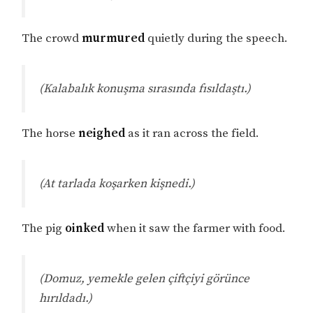
The crowd
murmured
quietly during the speech.
(Kalabalık konuşma sırasında fısıldaştı.)
The horse
neighed
as it ran across the field.
(At tarlada koşarken kişnedi.)
The pig
oinked
when it saw the farmer with food.
(Domuz, yemekle gelen çiftçiyi görünce
hırıldadı.)