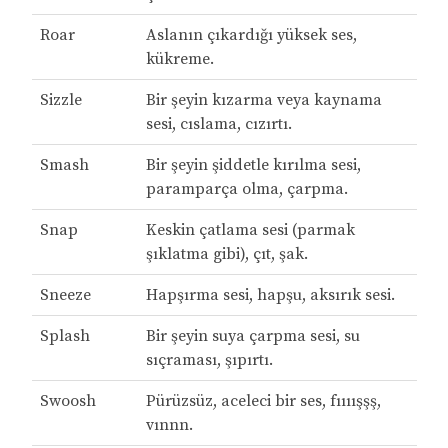
Roar
Aslanın çıkardığı yüksek ses,
kükreme.
Sizzle
Bir şeyin kızarma veya kaynama
sesi, cıslama, cızırtı.
Smash
Bir şeyin şiddetle kırılma sesi,
paramparça olma, çarpma.
Snap
Keskin çatlama sesi (parmak
şıklatma gibi), çıt, şak.
Sneeze
Hapşırma sesi, hapşu, aksırık sesi.
Splash
Bir şeyin suya çarpma sesi, su
sıçraması, şıpırtı.
Swoosh
Pürüzsüz, aceleci bir ses, fıııışşş,
vınnn.