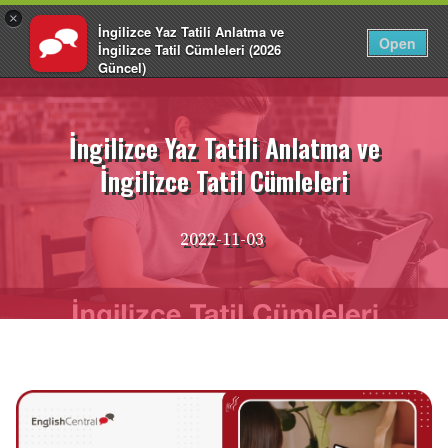
×
İngilizce Yaz Tatili Anlatma ve
TR
Giriş Yap
Open
İngilizce Tatil Cümleleri (2026
Güncel)
İçeriğe
EnglishCentral
atla
İngilizce Yaz Tatili Anlatma ve
İngilizce Tatil Cümleleri
2022-11-03