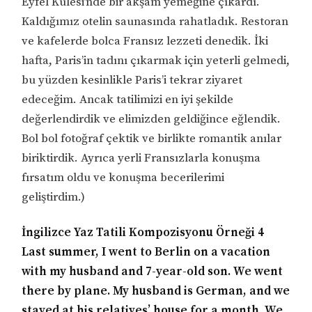
Eyfel Kulesi’nde bir akşam yemeğine çıkardı.
Kaldığımız otelin saunasında rahatladık. Restoran
ve kafelerde bolca Fransız lezzeti denedik. İki
hafta, Paris’in tadını çıkarmak için yeterli gelmedi,
bu yüzden kesinlikle Paris’i tekrar ziyaret
edeceğim. Ancak tatilimizi en iyi şekilde
değerlendirdik ve elimizden geldiğince eğlendik.
Bol bol fotoğraf çektik ve birlikte romantik anılar
biriktirdik. Ayrıca yerli Fransızlarla konuşma
fırsatım oldu ve konuşma becerilerimi
geliştirdim.)
İngilizce Yaz Tatili Kompozisyonu Örneği 4
Last summer, I went to Berlin on a vacation
with my husband and 7-year-old son. We went
there by plane. My husband is German, and we
stayed at his relatives’ house for a month. We