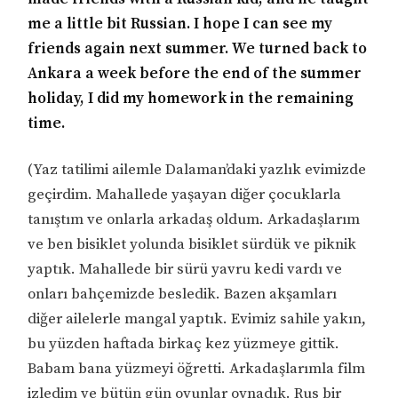
me a little bit Russian. I hope I can see my
friends again next summer. We turned back to
Ankara a week before the end of the summer
holiday, I did my homework in the remaining
time.
(Yaz tatilimi ailemle Dalaman’daki yazlık evimizde
geçirdim. Mahallede yaşayan diğer çocuklarla
tanıştım ve onlarla arkadaş oldum. Arkadaşlarım
ve ben bisiklet yolunda bisiklet sürdük ve piknik
yaptık. Mahallede bir sürü yavru kedi vardı ve
onları bahçemizde besledik. Bazen akşamları
diğer ailelerle mangal yaptık. Evimiz sahile yakın,
bu yüzden haftada birkaç kez yüzmeye gittik.
Babam bana yüzmeyi öğretti. Arkadaşlarımla film
izledim ve bütün gün oyunlar oynadık. Rus bir