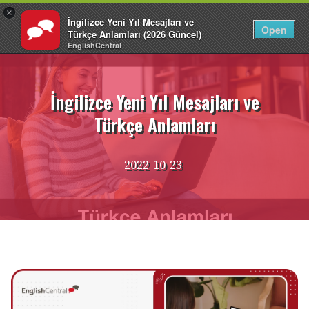
×
İngilizce Yeni Yıl Mesajları ve
TR
Giriş Yap
Open
Türkçe Anlamları (2026 Güncel)
EnglishCentral
İçeriğe
atla
İngilizce Yeni Yıl Mesajları ve
Türkçe Anlamları
2022-10-23