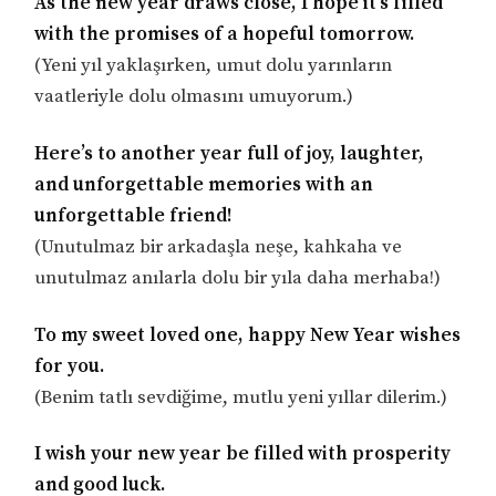
As the new year draws close, I hope it’s filled
with the promises of a hopeful tomorrow.
(Yeni yıl yaklaşırken, umut dolu yarınların
vaatleriyle dolu olmasını umuyorum.)
Here’s to another year full of joy, laughter,
and unforgettable memories with an
unforgettable friend!
(Unutulmaz bir arkadaşla neşe, kahkaha ve
unutulmaz anılarla dolu bir yıla daha merhaba!)
To my sweet loved one, happy New Year wishes
for you.
(Benim tatlı sevdiğime, mutlu yeni yıllar dilerim.)
I wish your new year be filled with prosperity
and good luck.