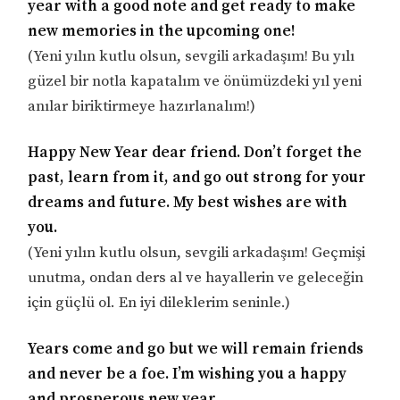
year with a good note and get ready to make
new memories in the upcoming one!
(Yeni yılın kutlu olsun, sevgili arkadaşım! Bu yılı
güzel bir notla kapatalım ve önümüzdeki yıl yeni
anılar biriktirmeye hazırlanalım!)
Happy New Year dear friend. Don’t forget the
past, learn from it, and go out strong for your
dreams and future. My best wishes are with
you.
(Yeni yılın kutlu olsun, sevgili arkadaşım! Geçmişi
unutma, ondan ders al ve hayallerin ve geleceğin
için güçlü ol. En iyi dileklerim seninle.)
Years come and go but we will remain friends
and never be a foe. I’m wishing you a happy
and prosperous new year.