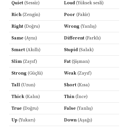
Quiet
(Sessiz)
Loud
(Yüksek sesli)
Rich
(Zengin)
Poor
(Fakir)
Right
(Doğru)
Wrong
(Yanlış)
Same
(Aynı)
Different
(Farklı)
Smart
(Akıllı)
Stupid
(Salak)
Slim
(Zayıf)
Fat
(Şişman)
Strong
(Güçlü)
Weak
(Zayıf)
Tall
(Uzun)
Short
(Kısa)
Thick
(Kalın)
Thin
(İnce)
True
(Doğru)
False
(Yanlış)
Up
(Yukarı)
Down
(Aşağı)