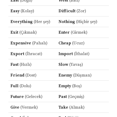
East
(Doğu)
West
(Batı)
Easy
(Kolay)
Difficult
(Zor)
Everything
(Her şey)
Nothing
(Hiçbir şey)
Exit
(Çıkmak)
Enter
(Girmek)
Expensive
(Pahalı)
Cheap
(Ucuz)
Export
(İhracat)
Import
(İthalat)
Fast
(Hızlı)
Slow
(Yavaş)
Friend
(Dost)
Enemy
(Düşman)
Full
(Dolu)
Empty
(Boş)
Future
(Gelecek)
Past
(Geçmiş)
Give
(Vermek)
Take
(Almak)