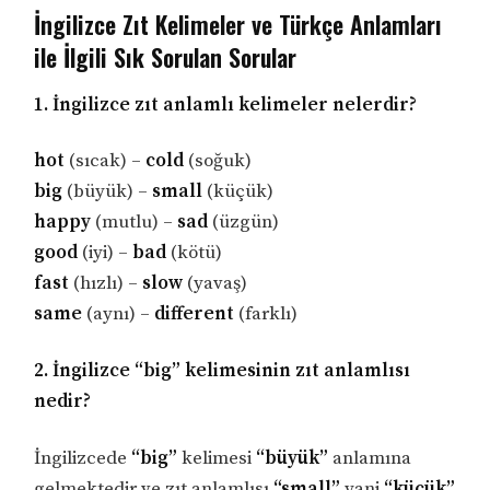
İngilizce Zıt Kelimeler ve Türkçe Anlamları
ile İlgili Sık Sorulan Sorular
1. İngilizce zıt anlamlı kelimeler nelerdir?
hot
(sıcak) –
cold
(soğuk)
big
(büyük) –
small
(küçük)
happy
(mutlu) –
sad
(üzgün)
good
(iyi) –
bad
(kötü)
fast
(hızlı) –
slow
(yavaş)
same
(aynı) –
different
(farklı)
2. İngilizce “big” kelimesinin zıt anlamlısı
nedir?
İngilizcede
“big”
kelimesi
“büyük”
anlamına
gelmektedir ve zıt anlamlısı
“small”
yani
“küçük”