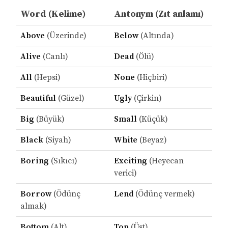
Word (Kelime)
Antonym (Zıt anlamı)
Above
(Üzerinde)
Below
(Altında)
Alive
(Canlı)
Dead
(Ölü)
All
(Hepsi)
None
(Hiçbiri)
Beautiful
(Güzel)
Ugly
(Çirkin)
Big
(Büyük)
Small
(Küçük)
Black
(Siyah)
White
(Beyaz)
Boring
(Sıkıcı)
Exciting
(Heyecan
verici)
Borrow
(Ödünç
Lend
(Ödünç vermek)
almak)
Bottom
(Alt)
Top
(Üst)