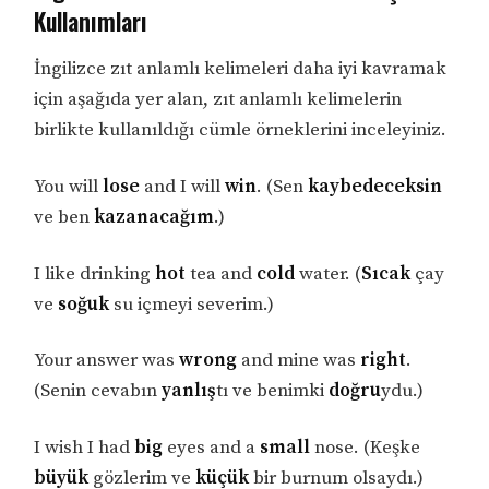
Kullanımları
İngilizce zıt anlamlı kelimeleri daha iyi kavramak
için aşağıda yer alan, zıt anlamlı kelimelerin
birlikte kullanıldığı cümle örneklerini inceleyiniz.
You will
lose
and I will
win
. (Sen
kaybedeceksin
ve ben
kazanacağım
.)
I like drinking
hot
tea and
cold
water. (
Sıcak
çay
ve
soğuk
su içmeyi severim.)
Your answer was
wrong
and mine was
right
.
(Senin cevabın
yanlış
tı ve benimki
doğru
ydu.)
I wish I had
big
eyes and a
small
nose. (Keşke
büyük
gözlerim ve
küçük
bir burnum olsaydı.)