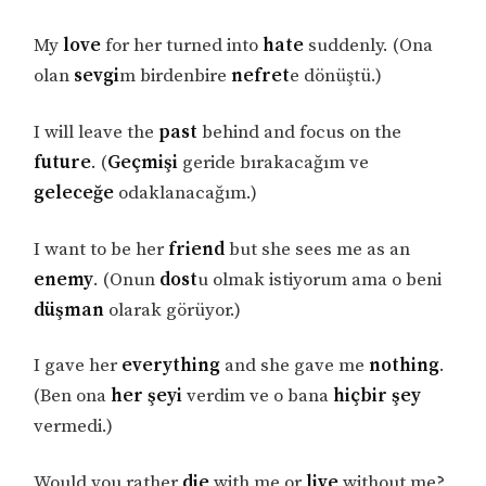
My
love
for her turned into
hate
suddenly. (Ona
olan
sevgi
m birdenbire
nefret
e dönüştü.)
I will leave the
past
behind and focus on the
future
. (
Geçmişi
geride bırakacağım ve
geleceğe
odaklanacağım.)
I want to be her
friend
but she sees me as an
enemy
. (Onun
dost
u olmak istiyorum ama o beni
düşman
olarak görüyor.)
I gave her
everything
and she gave me
nothing
.
(Ben ona
her şeyi
verdim ve o bana
hiçbir şey
vermedi.)
Would you rather
die
with me or
live
without me?