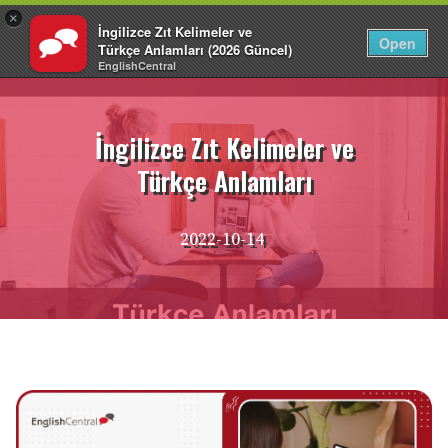
×
İngilizce Zıt Kelimeler ve
TR
Giriş Yap
Open
Türkçe Anlamları (2026 Güncel)
EnglishCentral
İçeriğe
atla
İngilizce Zıt Kelimeler ve
Türkçe Anlamları
2022-10-14