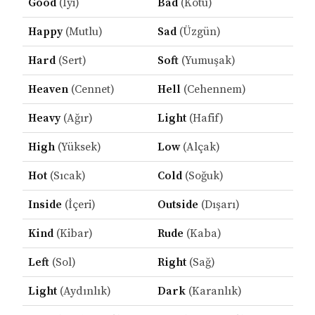
Good
(İyi)
Bad
(Kötü)
Happy
(Mutlu)
Sad
(Üzgün)
Hard
(Sert)
Soft
(Yumuşak)
Heaven
(Cennet)
Hell
(Cehennem)
Heavy
(Ağır)
Light
(Hafif)
High
(Yüksek)
Low
(Alçak)
Hot
(Sıcak)
Cold
(Soğuk)
Inside
(İçeri)
Outside
(Dışarı)
Kind
(Kibar)
Rude
(Kaba)
Left
(Sol)
Right
(Sağ)
Light
(Aydınlık)
Dark
(Karanlık)