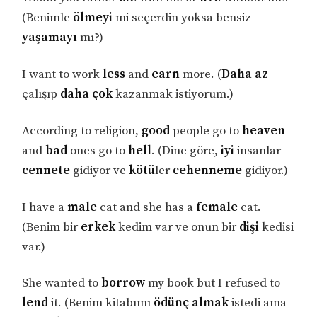
(Benimle
ölmeyi
mi seçerdin yoksa bensiz
yaşamayı
mı?)
I want to work
less
and
earn
more. (
Daha az
çalışıp
daha çok
kazanmak istiyorum.)
According to religion,
good
people go to
heaven
and
bad
ones go to
hell
. (Dine göre,
iyi
insanlar
cennete
gidiyor ve
kötü
ler
cehenneme
gidiyor.)
I have a
male
cat and she has a
female
cat.
(Benim bir
erkek
kedim var ve onun bir
dişi
kedisi
var.)
She wanted to
borrow
my book but I refused to
lend
it. (Benim kitabımı
ödünç almak
istedi ama