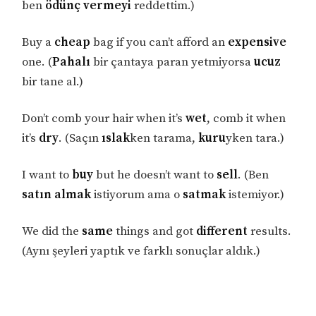
ben
ödünç vermeyi
reddettim.)
Buy a
cheap
bag if you can’t afford an
expensive
one. (
Pahalı
bir çantaya paran yetmiyorsa
ucuz
bir tane al.)
Don’t comb your hair when it’s
wet
, comb it when
it’s
dry
. (Saçın
ıslak
ken tarama,
kuru
yken tara.)
I want to
buy
but he doesn’t want to
sell
. (Ben
satın almak
istiyorum ama o
satmak
istemiyor.)
We did the
same
things and got
different
results.
(Aynı şeyleri yaptık ve farklı sonuçlar aldık.)