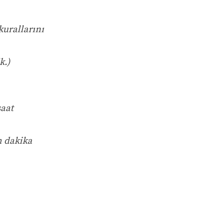
kurallarını
k.)
saat
n dakika