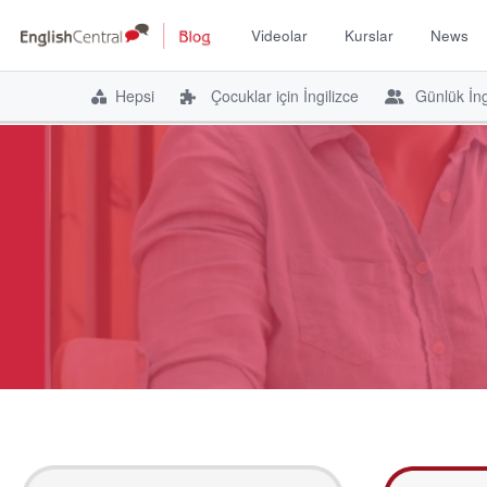
Videolar
Kurslar
News
Hepsi
Çocuklar için İngilizce
Günlük İng
İçeriğe
atla