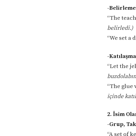
-Belirleme
“The teach
belirledi.)
“We set a d
-Katılaşmak
“Let the je
buzdolabın
“The glue 
içinde katı
2. İsim Ola
-Grup, Tak
“A set of k