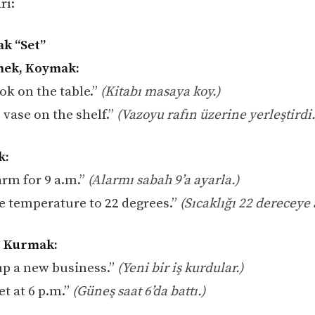
rı:
rak “Set”
mek, Koymak:
ok on the table.”
(Kitabı masaya koy.)
 vase on the shelf.”
(Vazoyu rafın üzerine yerleştirdi.
k:
arm for 9 a.m.”
(Alarmı sabah 9’a ayarla.)
he temperature to 22 degrees.”
(Sıcaklığı 22 dereceye 
, Kurmak:
up a new business.”
(Yeni bir iş kurdular.)
t at 6 p.m.”
(Güneş saat 6’da battı.)