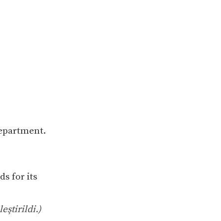
department.
ds for its
eştirildi.)