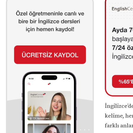
İngilizce’d
kelime, hem
farklı anla