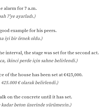
he alarm for 7 a.m.
ah 7’ye ayarladı.)
 good example for his peers.
a iyi bir örnek oldu.)
he interval, the stage was set for the second act.
a, ikinci perde için sahne belirlendi.)
ce of the house has been set at €425,000.
ı 425.000 € olarak belirlendi.)
alk on the concrete until it has set.
e kadar beton üzerinde yürümeyin.)