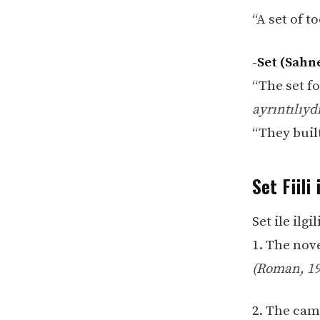
“A set of to
-Set (Sahn
“The set fo
ayrıntılıydı
“They built
Set Fiili 
Set ile ilg
1. The nove
(Roman, 19.
2. The camp