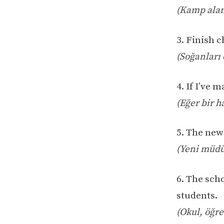
(Kamp alan
3. Finish 
(Soğanları 
4. If I’ve m
(Eğer bir 
5. The new
(Yeni müdü
6. The scho
students.
(Okul, öğre