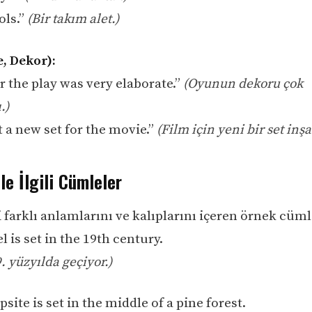
ols.”
(Bir takım alet.)
e, Dekor):
r the play was very elaborate.”
(Oyunun dekoru çok
.)
 a new set for the movie.”
(Film için yeni bir set inşa 
ile İlgili Cümleler
ili farklı anlamlarını ve kalıplarını içeren örnek cüml
l is set in the 19th century.
 yüzyılda geçiyor.)
site is set in the middle of a pine forest.