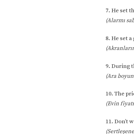
7. He set t
(Alarmı sab
8. He set a
(Akranların
9. During t
(Ara boyunc
10. The pri
(Evin fiyat
11. Don’t w
(Sertleşen