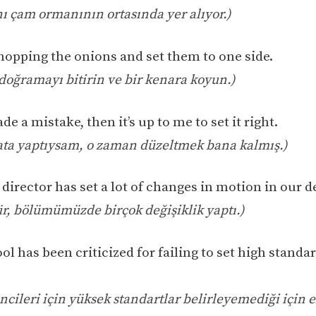
ı çam ormanının ortasında yer alıyor.)
chopping the onions and set them to one side.
doğramayı bitirin ve bir kenara koyun.)
ade a mistake, then it’s up to me to set it right.
hata yaptıysam, o zaman düzeltmek bana kalmış.)
 director has set a lot of changes in motion in our 
r, bölümümüzde birçok değişiklik yaptı.)
ol has been criticized for failing to set high standar
ncileri için yüksek standartlar belirleyemediği için el