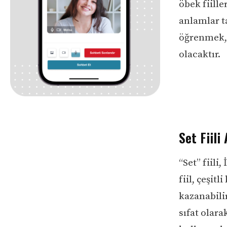
öbek fiille
anlamlar ta
öğrenmek, İ
olacaktır.
Set Fiili
“Set” fiili
fiil, çeşit
kazanabilir
sıfat olara