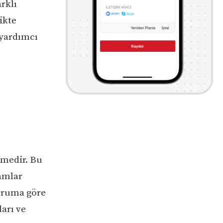
arklı
ikte
 yardımcı
limedir. Bu
lamlar
duruma göre
ları ve