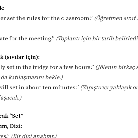
k:
er set the rules for the classroom.”
(Öğretmen sınıf 
ate for the meeting.”
(Toplantı için bir tarih belirledi
 (sıvılar için):
lly set in the fridge for a few hours.”
(Jölenin birkaç 
da katılaşmasını bekle.)
will set in about ten minutes.”
(Yapıştırıcı yaklaşık o
laşacak.)
rak “Set”
ım, Dizi:
eys.”
(Bir dizi anahtar.)