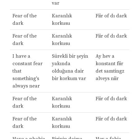
var
Fear of the
Karanlık
Fiir of dı dark
dark
korkusu
Fear of the
Karanlık
Fiir of dı dark
dark
korkusu
I have a
Sürekli bir şeyin
Ay hev a
constant fear
yakında
konstant fiir
that
olduğuna dair
det samtingz
something's
bir korkum var
alveys niir
always near
Fear of the
Karanlık
Fiir of dı dark
dark
korkusu
Fear of the
Karanlık
Fiir of dı dark
dark
korkusu