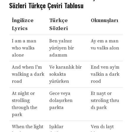
Sözleri Türkçe Çeviri Tablosu
İngilizce
Türkçe
Okunuşları
Lyrics
Sözleri
I am a man
Ben yalnız
Ay em a man
who walks
yürüyen bir
vu valks alon
alone
adamım
And when I'm
Ve karanlık bir
End ven ay’m
walking a dark
sokakta
valkin a dark
road
yürürken
rood
At night or
Gece veya
Et nayt or
strolling
dolaşırken
sıtroling thru
through the
parkta
dı park
park
When the light
Işıklar
Ven dı layt