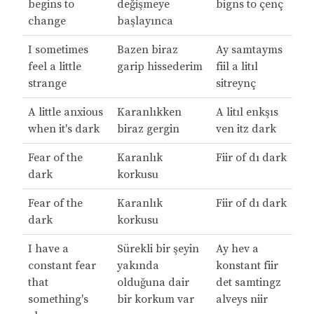
begins to
değişmeye
bigns to çenç
change
başlayınca
I sometimes
Bazen biraz
Ay samtayms
feel a little
garip hissederim
fiil a litıl
strange
sitreynç
A little anxious
Karanlıkken
A litıl enkşıs
when it's dark
biraz gergin
ven itz dark
Fear of the
Karanlık
Fiir of dı dark
dark
korkusu
Fear of the
Karanlık
Fiir of dı dark
dark
korkusu
I have a
Sürekli bir şeyin
Ay hev a
constant fear
yakında
konstant fiir
that
olduğuna dair
det samtingz
something's
bir korkum var
alveys niir