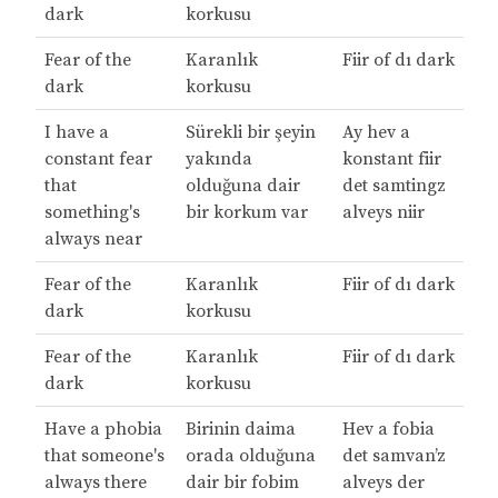
dark
korkusu
Fear of the
Karanlık
Fiir of dı dark
dark
korkusu
I have a
Sürekli bir şeyin
Ay hev a
constant fear
yakında
konstant fiir
that
olduğuna dair
det samtingz
something's
bir korkum var
alveys niir
always near
Fear of the
Karanlık
Fiir of dı dark
dark
korkusu
Fear of the
Karanlık
Fiir of dı dark
dark
korkusu
Have a phobia
Birinin daima
Hev a fobia
that someone's
orada olduğuna
det samvan’z
always there
dair bir fobim
alveys der