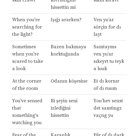
skin crawl
kıvrıldığını
sikın kıravl
hissettin mi
When you're
Işığı ararken?
Ven yu’ar
searching for
sörçin for dı
the light?
layt
Sometimes
Bazen bakmaya
Samtayms
when you're
korktuğunda
ven yu’ar
scared to take
sıkeyrt tu teyk
a look
a luuk
At the corner
Odanın köşesine
Et dı kornır
of the room
of dı ruum
You've sensed
Bi şeyin seni
You’hev senst
that
izlediğini
det samtingz
something's
hissettin
vaçng yu
watching you
Fear of the
Karanlık
Fiir of dı dark