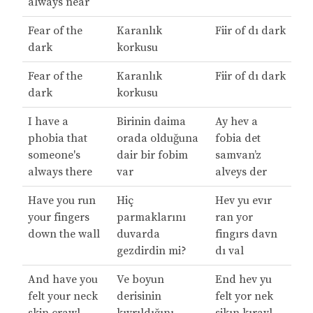
always near
Fear of the
Karanlık
Fiir of dı dark
dark
korkusu
Fear of the
Karanlık
Fiir of dı dark
dark
korkusu
I have a
Birinin daima
Ay hev a
phobia that
orada olduğuna
fobia det
someone's
dair bir fobim
samvan’z
always there
var
alveys der
Have you run
Hiç
Hev yu evır
your fingers
parmaklarını
ran yor
down the wall
duvarda
fingırs davn
gezdirdin mi?
dı val
And have you
Ve boyun
End hev yu
felt your neck
derisinin
felt yor nek