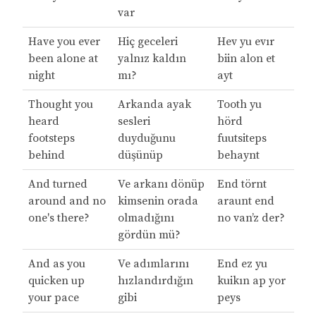
var
Have you ever
Hiç geceleri
Hev yu evır
been alone at
yalnız kaldın
biin alon et
night
mı?
ayt
Thought you
Arkanda ayak
Tooth yu
heard
sesleri
hörd
footsteps
duyduğunu
fuutsiteps
behind
düşünüp
behaynt
And turned
Ve arkanı dönüp
End törnt
around and no
kimsenin orada
araunt end
one's there?
olmadığını
no van’z der?
gördün mü?
And as you
Ve adımlarını
End ez yu
quicken up
hızlandırdığın
kuikın ap yor
your pace
gibi
peys