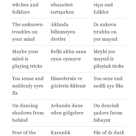
witches and
efsaneleri
viçıs end
folklore
tartışırken
folklor
The unknown
Aklında
Dı ankovn
troubles on
bilinmeyen
tırablıs on
your mind
dertler
yor maynd
Maybe your
Belki aklın sana
Meybi yur
mind is
oyun oynuyor
maynd iz
playing tricks
pileyink tirıks
You sense and
Hissedersin ve
You senz end
suddenly eyes
gözlerin kitlenir
sadili ayz fiks
fix
On dancing
Arkanda dans
On dencink
shadows from
eden gölgelere
şadovs fırom
behind
bihaynt
Fear of the
Karanlık
Fiir of dı dark