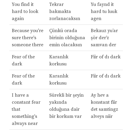
You find it
Tekrar
Yu faynd it
hard to look
bakmakta
hard tu luuk
again
zorlanacaksın
agen
Because you're
Çünkü orada
Bekauz yu’ar
sure there's
birinin olduğuna
şör der’z
someone there
emin olacaksın
samvan der
Fear of the
Karanlık
Fiir of dı dark
dark
korkusu
Fear of the
Karanlık
Fiir of dı dark
dark
korkusu
I have a
Sürekli bir şeyin
Ay hev a
constant fear
yakında
konstant fiir
that
olduğuna dair
det samtingz
something's
bir korkum var
alveys niir
always near