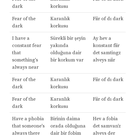
dark
korkusu
Fear of the
Karanlık
Fiir of dı dark
dark
korkusu
I have a
Sürekli bir şeyin
Ay hev a
constant fear
yakında
konstant fiir
that
olduğuna dair
det samtingz
something's
bir korkum var
alveys niir
always near
Fear of the
Karanlık
Fiir of dı dark
dark
korkusu
Fear of the
Karanlık
Fiir of dı dark
dark
korkusu
Have a phobia
Birinin daima
Hev a fobia
that someone's
orada olduğuna
det samvan’z
always there
dair bir fobim
alveys der