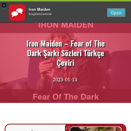
×
Iron Maiden
TR
Giriş Yap
Open
EnglishCentral
İçeriğe
atla
Iron Maiden – Fear of The
Dark Şarkı Sözleri Türkçe
Çeviri
2023-01-13