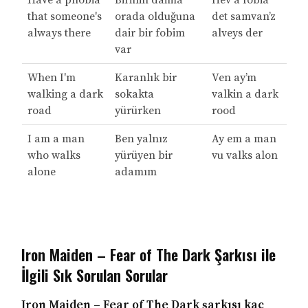
Have a phobia
Birinin daima
Hev a fobia
that someone's
orada olduğuna
det samvan’z
always there
dair bir fobim
alveys der
var
When I'm
Karanlık bir
Ven ay’m
walking a dark
sokakta
valkin a dark
road
yürürken
rood
I am a man
Ben yalnız
Ay em a man
who walks
yürüyen bir
vu valks alon
alone
adamım
Iron Maiden – Fear of The Dark Şarkısı ile
İlgili Sık Sorulan Sorular
Iron Maiden – Fear of The Dark şarkısı kaç