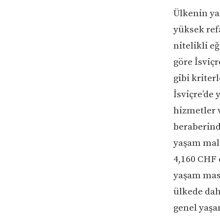
Ülkenin ya
yüksek refa
nitelikli 
göre İsviçr
gibi kriter
İsviçre’de
hizmetler v
beraberinde
yaşam maliy
4,160 CHF 
yaşam masr
ülkede dah
genel yaşam