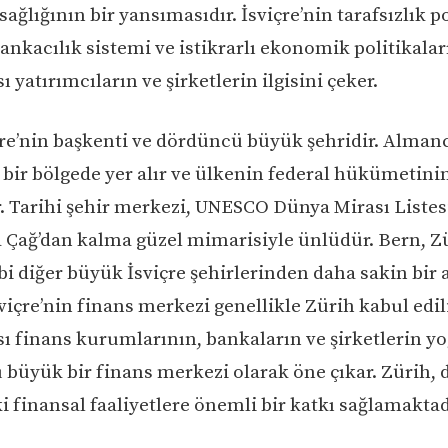
ğlığının bir yansımasıdır. İsviçre’nin tarafsızlık po
ankacılık sistemi ve istikrarlı ekonomik politikalar
ı yatırımcıların ve şirketlerin ilgisini çeker.
çre’nin başkenti ve dördüncü büyük şehridir. Alman
bir bölgede yer alır ve ülkenin federal hükümetini
. Tarihi şehir merkezi, UNESCO Dünya Mirası Listes
ta Çağ’dan kalma güzel mimarisiyle ünlüdür. Bern, Z
bi diğer büyük İsviçre şehirlerinden daha sakin bir
sviçre’nin finans merkezi genellikle Zürih kabul edili
sı finans kurumlarının, bankaların ve şirketlerin y
büyük bir finans merkezi olarak öne çıkar. Zürih,
i finansal faaliyetlere önemli bir katkı sağlamaktad