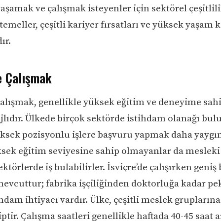
yaşamak ve çalışmak isteyenler için sektörel çeşitlil
meller, çeşitli kariyer fırsatları ve yüksek yaşam k
ır.
e Çalışmak
 çalışmak, genellikle yüksek eğitim ve deneyime sahi
ajlıdır. Ülkede birçok sektörde istihdam olanağı bu
yüksek pozisyonlu işlere başvuru yapmak daha yaygın
sek eğitim seviyesine sahip olmayanlar da mesleki 
sektörlerde iş bulabilirler. İsviçre’de çalışırken geniş b
mevcuttur; fabrika işçiliğinden doktorluğa kadar pe
hdam ihtiyacı vardır. Ülke, çeşitli meslek gruplarına
ptir. Çalışma saatleri genellikle haftada 40-45 saat 