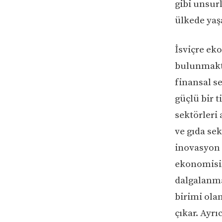
gibi unsurl
ülkede yaş
İsviçre ek
bulunmakta
finansal se
güçlü bir t
sektörleri
ve gıda sek
inovasyon v
ekonomisin
dalgalanma
birimi olan
çıkar. Ayrı