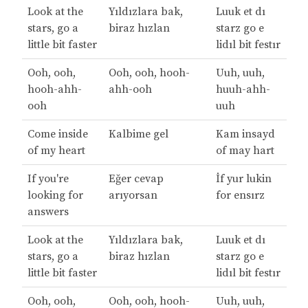
Look at the
Yıldızlara bak,
Luuk et dı
stars, go a
biraz hızlan
starz go e
little bit faster
lidıl bit festır
Ooh, ooh,
Ooh, ooh, hooh-
Uuh, uuh,
hooh-ahh-
ahh-ooh
huuh-ahh-
ooh
uuh
Come inside
Kalbime gel
Kam insayd
of my heart
of may hart
If you're
Eğer cevap
İf yur lukin
looking for
arıyorsan
for ensırz
answers
Look at the
Yıldızlara bak,
Luuk et dı
stars, go a
biraz hızlan
starz go e
little bit faster
lidıl bit festır
Ooh, ooh,
Ooh, ooh, hooh-
Uuh, uuh,