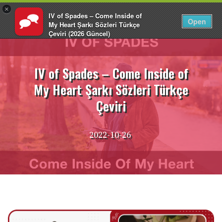
×
IV of Spades – Come Inside of
TR
Giriş Yap
Open
My Heart Şarkı Sözleri Türkçe
Çeviri (2026 Güncel)
İçeriğe
EnglishCentral
atla
IV of Spades – Come Inside of
My Heart Şarkı Sözleri Türkçe
Çeviri
2022-10-26