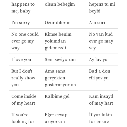
happens to
olsun bebeğim
hepınz tu mi
me, baby
beybi
I'm sorry
Özür dilerim
Am sori
No one could
Kimse benim
No van kud
ever go my
yolumdan
evır go may
way
gidemezdi
vey
I love you
Seni seviyorum
Ay lav yu
But I don't
Ama sana
Bad a don
really show
gerçekten
rili şov yu
you
göstermiyorum
Come inside
Kalbime gel
Kam insayd
of my heart
of may hart
If you're
Eğer cevap
İf yur lukin
looking for
arıyorsan
for ensırz