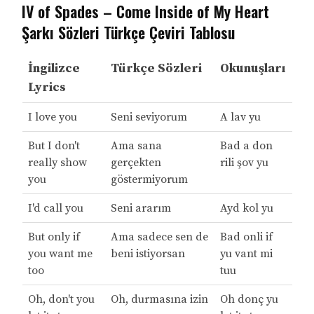
IV of Spades – Come Inside of My Heart
Şarkı Sözleri Türkçe Çeviri Tablosu
İngilizce
Türkçe Sözleri
Okunuşları
Lyrics
I love you
Seni seviyorum
A lav yu
But I don't
Ama sana
Bad a don
really show
gerçekten
rili şov yu
you
göstermiyorum
I'd call you
Seni ararım
Ayd kol yu
But only if
Ama sadece sen de
Bad onli if
you want me
beni istiyorsan
yu vant mi
too
tuu
Oh, don't you
Oh, durmasına izin
Oh donç yu