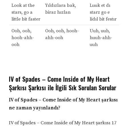
Look at the
Yıldızlara bak,
Luuk et dı
stars, go a
biraz hızlan
starz go e
little bit faster
lidıl bit festır
Ooh, ooh,
Ooh, ooh, hooh-
Uuh, uuh,
hooh-ahh-
ahh-ooh
huuh-ahh-
ooh
uuh
IV of Spades – Come Inside of My Heart
Şarkısı Şarkısı ile İlgili Sık Sorulan Sorular
IV of Spades – Come Inside of My Heart şarkısı
ne zaman yayınlandı?
IV of Spades – Come Inside of My Heart şarkısı 17