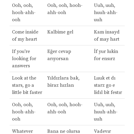
Ooh, ooh,
Ooh, ooh, hooh-
Uuh, uuh,
hooh-ahh-
ahh-ooh
huuh-ahh-
ooh
uuh
Come inside
Kalbime gel
Kam insayd
of my heart
of may hart
If you're
Eğer cevap
İf yur lukin
looking for
arıyorsan
for ensırz
answers
Look at the
Yıldızlara bak,
Luuk et dı
stars, go a
biraz hızlan
starz go e
little bit faster
lidıl bit festır
Ooh, ooh,
Ooh, ooh, hooh-
Uuh, uuh,
hooh-ahh-
ahh-ooh
huuh-ahh-
ooh
uuh
Whatever
Bana ne olursa
Vadevır