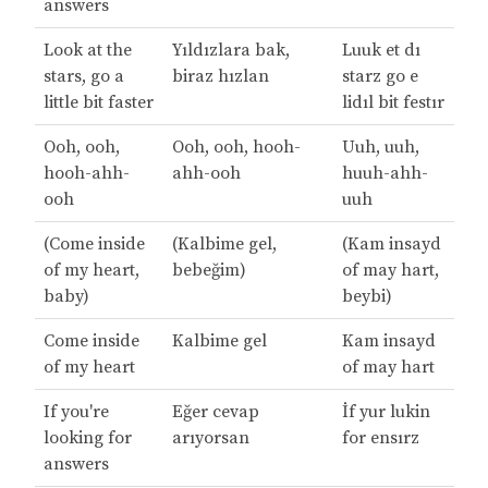
answers
Look at the
Yıldızlara bak,
Luuk et dı
stars, go a
biraz hızlan
starz go e
little bit faster
lidıl bit festır
Ooh, ooh,
Ooh, ooh, hooh-
Uuh, uuh,
hooh-ahh-
ahh-ooh
huuh-ahh-
ooh
uuh
(Come inside
(Kalbime gel,
(Kam insayd
of my heart,
bebeğim)
of may hart,
baby)
beybi)
Come inside
Kalbime gel
Kam insayd
of my heart
of may hart
If you're
Eğer cevap
İf yur lukin
looking for
arıyorsan
for ensırz
answers