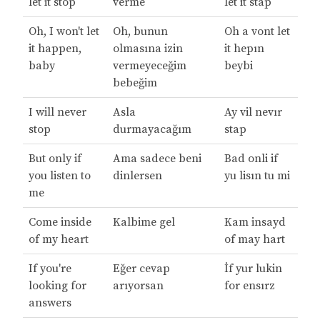
let it stop
verme
let it stap
Oh, I won't let
Oh, bunun
Oh a vont let
it happen,
olmasına izin
it hepın
baby
vermeyeceğim
beybi
bebeğim
I will never
Asla
Ay vil nevır
stop
durmayacağım
stap
But only if
Ama sadece beni
Bad onli if
you listen to
dinlersen
yu lisın tu mi
me
Come inside
Kalbime gel
Kam insayd
of my heart
of may hart
If you're
Eğer cevap
İf yur lukin
looking for
arıyorsan
for ensırz
answers