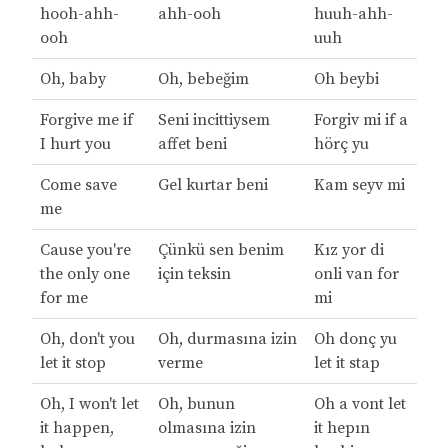
hooh-ahh-
ahh-ooh
huuh-ahh-
ooh
uuh
Oh, baby
Oh, bebeğim
Oh beybi
Forgive me if
Seni incittiysem
Forgiv mi if a
I hurt you
affet beni
hörç yu
Come save
Gel kurtar beni
Kam seyv mi
me
Cause you're
Çünkü sen benim
Kız yor di
the only one
için teksin
onli van for
for me
mi
Oh, don't you
Oh, durmasına izin
Oh donç yu
let it stop
verme
let it stap
Oh, I won't let
Oh, bunun
Oh a vont let
it happen,
olmasına izin
it hepın