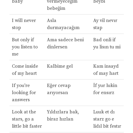
baby
vermeyeceğim
beybi
bebeğim
I will never
Asla
Ay vil nevır
stop
durmayacağım
stap
But only if
Ama sadece beni
Bad onli if
you listen to
dinlersen
yu lisın tu mi
me
Come inside
Kalbime gel
Kam insayd
of my heart
of may hart
If you're
Eğer cevap
İf yur lukin
looking for
arıyorsan
for ensırz
answers
Look at the
Yıldızlara bak,
Luuk et dı
stars, go a
biraz hızlan
starz go e
little bit faster
lidıl bit festır