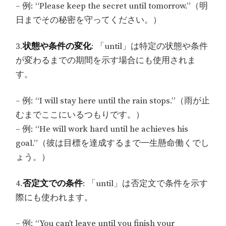
– 例: “Please keep the secret until tomorrow.”（明
日までその秘密を守ってください。）
3.
状態や条件の変化
: 「until」は特定の状態や条件
が変わるまでの期間を示す場合にも使用されま
す。
– 例: “I will stay here until the rain stops.”（雨が止
むまでここにいるつもりです。）
– 例: “He will work hard until he achieves his
goal.”（彼は目標を達成するまで一生懸命働くでし
ょう。）
4.
否定文での条件
: 「until」は否定文で条件を示す
際にも使われます。
– 例: “You can’t leave until you finish your