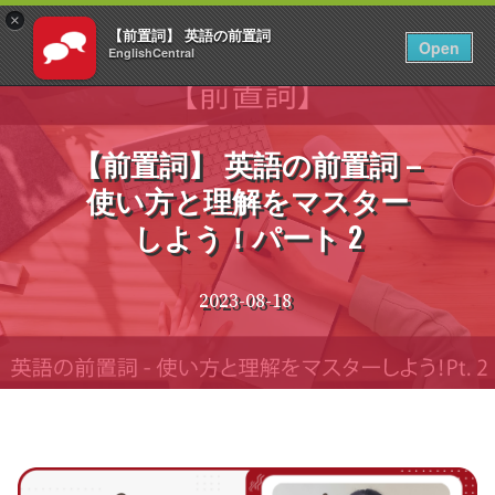
×
【前置詞】 英語の前置詞
JA
ログイン
Open
EnglishCentral
コ
ン
テ
【前置詞】 英語の前置詞 –
ン
使い方と理解をマスター
ツ
へ
しよう！パート 2
ス
キ
ッ
2023-08-18
プ