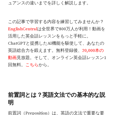
ュアンスの違いまでを詳しく解説します。
この記事で学習する内容を練習してみませんか？
EnglishCentral
は全世界で800万人が利用！動画を
活用した英会話レッスンをもっと手軽に。
ChatGPTと提携したAI機能を駆使して、あなたの
英語総合力を鍛えます。無料登録後、
20,000本の
動画
見放題。そして、オンライン英会話レッスン1
回無料。
こちら
から。
前置詞とは？英語文法での基本的な説
明
前置詞（Preposition）は、英語の文法で重要な要