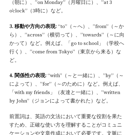
（朝に）、”on Monday”（月曜日に）、”at 3
o’clock”（3時に）など。
3. 移動や方向の表現:
“to”（～へ）、”from”（～か
ら）、”across”（横切って）、”towards”（～に向
かって）など。例えば、「go to school」（学校へ
行く）、”come from Tokyo”（東京から来る）な
ど。
4. 関係性の表現:
“with”（～と一緒に）、”by”（～
によって）、”for”（～のために）など。例えば、
「with my friends」（友達と一緒に）、”written
by John”（ジョンによって書かれた）など。
前置詞は、英語の文法において重要な役割を果た
すため、正確な使い方を理解することがコミュニ
ケーションや文章作成において必要です。文脈に