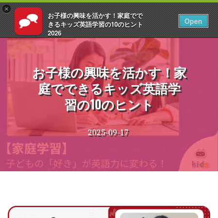
×
お子様の興味を活かす！家庭でで
JA
ログイン
Open
きるキッズ英語学習の10のヒント
2026
コ
EnglishCentral
ン
テ
お子様の興味を活かす！家
ン
庭でできるキッズ英語学
ツ
へ
習の10のヒント
ス
キ
ッ
2025-09-17
プ