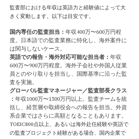
監査部における年収は英語力と経験値によって大
きく変動します。以下は目安です。
国内専任の監査担当：
年収400万〜600万円程
度。日本語での監査業務に特化し、海外案件に
は関与しないケース。
英語での報告・海外対応可能な担当者：
年収
600万〜900万円程度。海外子会社や外国人従業
員とのやり取りを担当し、国際基準に沿った監
査を実施。
グローバル監査マネージャー／監査部長クラス
：
年収1000万〜1500万円以上。監査チームを統
括し、経営層や取締役会への報告を担当。外資
系企業ではさらに高額となることもあります。
TOEIC800点以上、あるいは海外赴任経験や英語で
の監査プロジェクト経験がある場合、国内企業で