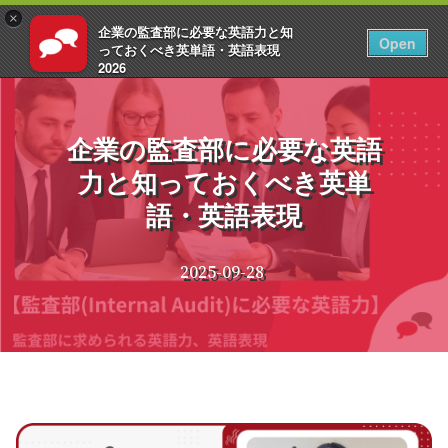
×
企業の監査部に必要な英語力と知
JA
ログイン
Open
っておくべき英単語・英語表現
2026
コ
EnglishCentral
ン
テ
企業の監査部に必要な英語
ン
力と知っておくべき英単
ツ
へ
語・英語表現
ス
キ
ッ
2025-09-28
プ