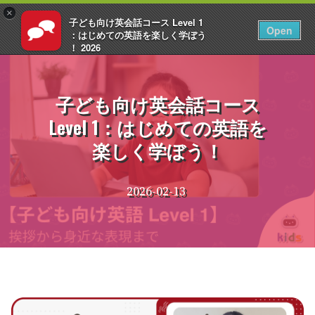
×
子ども向け英会話コース Level 1
JA
ログイン
Open
：はじめての英語を楽しく学ぼう
！ 2026
コ
EnglishCentral
ン
テ
子ども向け英会話コース
ン
Level 1：はじめての英語を
ツ
へ
楽しく学ぼう！
ス
キ
ッ
2026-02-13
プ