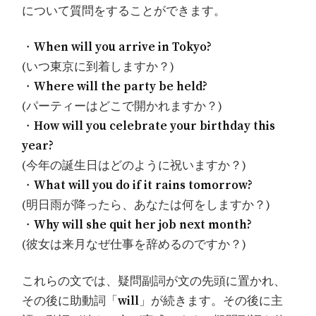
について質問をすることができます。
・
When will you arrive in Tokyo?
(いつ東京に到着しますか？)
・
Where will the party be held?
(パーティーはどこで開かれますか？)
・
How will you celebrate your birthday this
year?
(今年の誕生日はどのように祝いますか？)
・
What will you do if it rains tomorrow?
(明日雨が降ったら、あなたは何をしますか？)
・
Why will she quit her job next month?
(彼女は来月なぜ仕事を辞めるのですか？)
これらの文では、疑問副詞が文の先頭に置かれ、
その後に助動詞「
will
」が続きます。その後に主