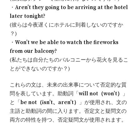
・
Aren’t they going to be arriving at the hotel
later tonight?
(彼らは今夜遅くにホテルに到着しないのですか
？)
・
Won’t we be able to watch the fireworks
from our balcony?
(私たちは自分たちのバルコニーから花火を見るこ
とができないのですか？)
これらの文は、未来の出来事について否定的な質
問を表しています。助動詞「
will not（won’t）
」
と「
be not（isn’t、aren’t）
」が使用され、文の
主語と助動詞の間に入ります。否定文と疑問文の
両方の特性を持つ、否定疑問文が使用されます。