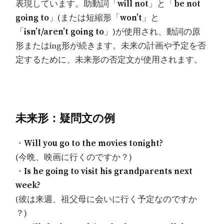
表現しています。助動詞「
will not
」と「
be not
going to
」(または短縮形「
won’t
」と
「
isn’t/aren’t going to
」)が使用され、動詞の原
形またはing形が続きます。未来の計画や予定を否
定するために、未来形の否定文が使用されます。
未来形：疑問文の例
・
Will you go to the movies tonight?
(今晩、映画に行くのですか？)
・
Is he going to visit his grandparents next
week?
(彼は来週、祖父母に会いに行く予定なのですか
？)