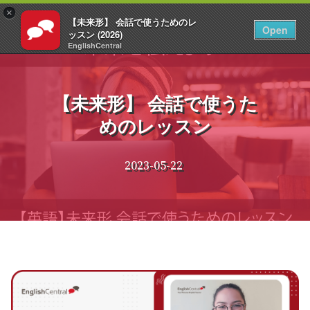
×
【未来形】 会話で使うためのレ
JA
ログイン
Open
ッスン (2026)
EnglishCentral
コ
ン
テ
【未来形】 会話で使うた
ン
めのレッスン
ツ
へ
ス
2023-05-22
キ
ッ
プ