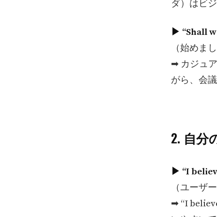
ダ）はビジ
▶︎ “Shall w
（始めまし
➡︎ カジ
がら、会議
2. 自
▶︎ “I beli
（ユーザー
➡︎ “I 