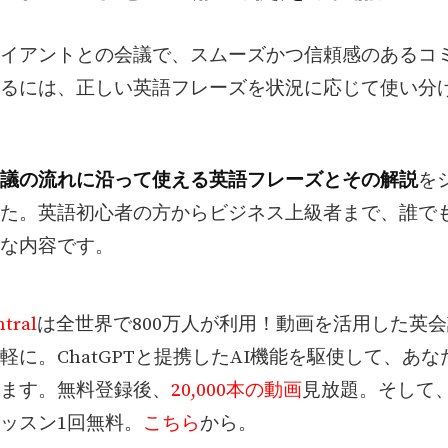
イアントとの会議で、スムーズかつ信頼感のあるコ
るには、正しい英語フレーズを状況に応じて使い分
議の流れに沿って使える英語フレーズとその解説
を
た。英語初心者の方からビジネス上級者まで、誰で
な内容です。
tral
は全世界で800万人が利用！動画を活用した英
軽に。ChatGPTと提携したAI機能を駆使して、あ
ます。無料登録後、
20,000本の動画
見放題。そして
ッスン1回無料。
こちら
から。