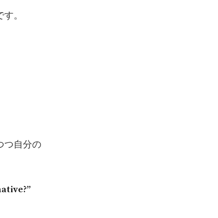
です。
つつ自分の
native?”