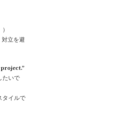
。）
現で、対立を避
 project.”
したいで
れるスタイルで