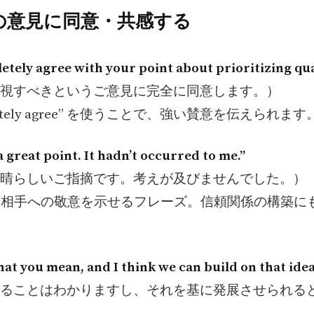
手の意見に同意・共感する
letely agree with your point about prioritizing qual
視すべきというご意見に完全に同意します。）
pletely agree” を使うことで、強い賛意を伝えられます
a great point. It hadn’t occurred to me.”
晴らしいご指摘です。考えが及びませんでした。）
さと相手への敬意を示せるフレーズ。信頼関係の構築に
what you mean, and I think we can build on that idea
ることはわかりますし、それを基に発展させられる