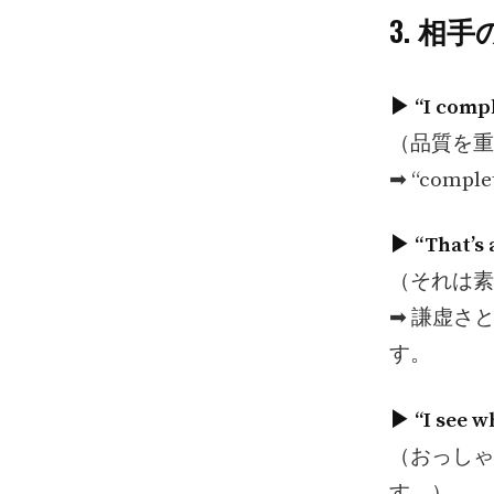
3. 相
▶︎ “I comp
（品質を重
➡︎ “com
▶︎ “That’s 
（それは素
➡︎ 謙虚
す。
▶︎ “I see 
（おっしゃ
す。）