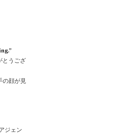
ng.”
がとうござ
手の顔が見
（アジェン