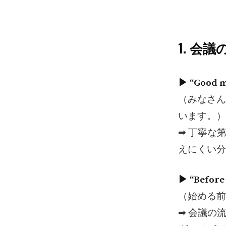
1. 会
▶︎ “Good m
（みなさん
います。）
➡︎ 丁寧
えにくい分
▶︎ “Before
（始める前
➡︎ 会議