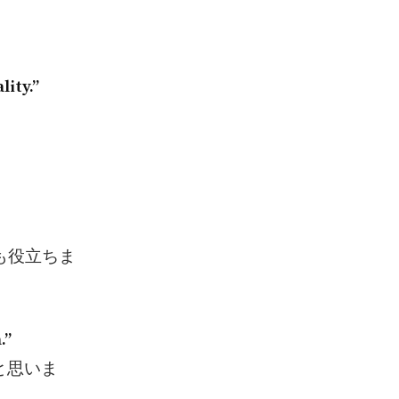
ity.”
。
も役立ちま
.”
と思いま