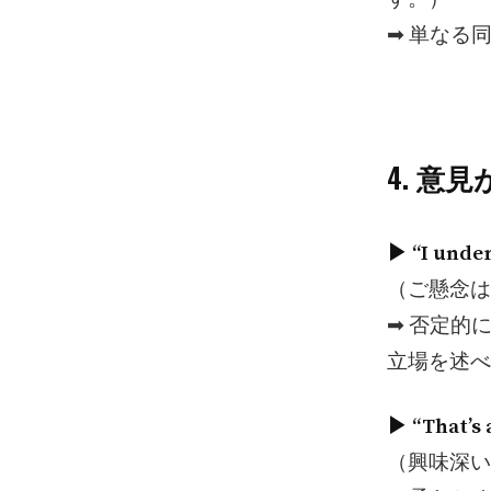
➡︎ 単な
4. 意
▶︎ “I under
（ご懸念は
➡︎ 否定
立場を述べ
▶︎ “That’s
（興味深い