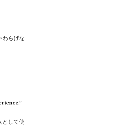
やわらげな
erience.”
導入として使