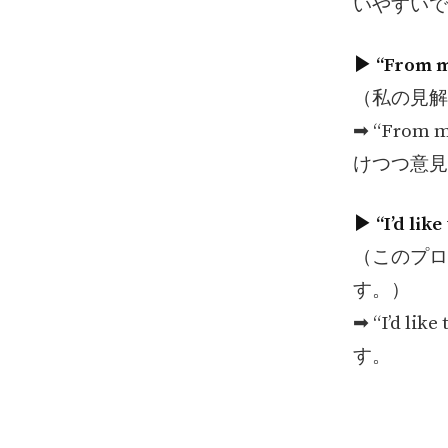
いやすいで
▶︎ “From m
（私の見解
➡︎ “Fro
けつつ意見
▶︎ “I’d lik
（このプロ
す。）
➡︎ “I’d
す。