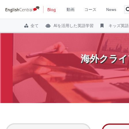
動画
コース
News
全て
AIを活用した英語学習
キッズ英語
コ
ン
テ
海外クライ
ン
ツ
へ
ス
キ
ッ
プ