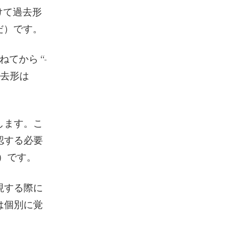
つけて過去形
んだ）です。
てから “-
過去形は
します。こ
認する必要
た）です。
現する際に
は個別に覚