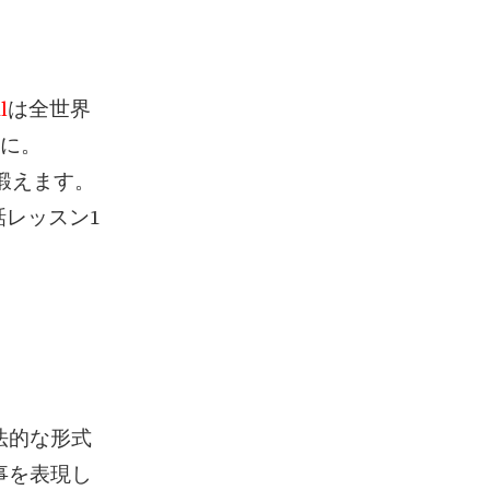
l
は全世界
軽に。
を鍛えます。
レッスン1
法的な形式
事を表現し