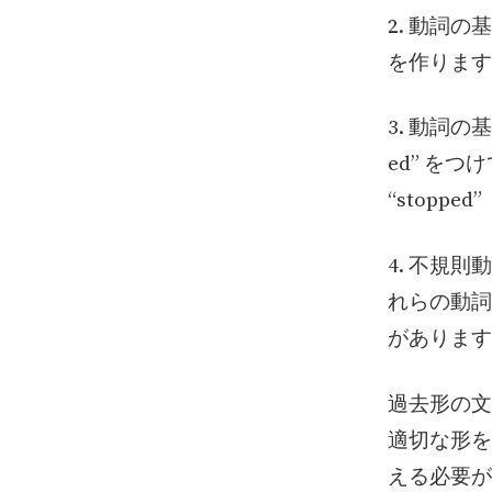
2. 動詞の
を作ります。
3. 動詞
ed” を
“stopp
4. 不規
れらの動詞
があります
過去形の文
適切な形を
える必要が