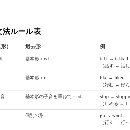
文法ルール表
原形）
過去形
例
詞
基本形＋ed
talk → talked
（話す → 話
"
基本形＋d
like → liked
（好む → 好
子音
基本形の子音を重ねて＋ed
stop → stopp
（止める → 
個別の形
go → went
（行く → 行