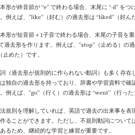
基本形が終音節が “e” で終わる場合、末尾に “-d” を
例えば、”like”（好む）の過去形は “liked”（好
の基本形が短音節＋1子音で終わる場合、末尾の子音を重ね
つけて過去形を作ります。例えば、”stop”（止める）の
ed”（止めた）です。
則動詞（過去形が規則的に作られない動詞）も多く存在
は独自の過去形を持っており、辞書や学習資料で確
。例えば、”go”（行く）の過去形は “went”（行っ
法規則を理解していれば、英語で過去の出来事を表
作ることができます。ただし、不規則動詞について
あるため、継続的な学習と練習が重要です。