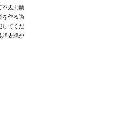
て不規則動
形を作る際
照してくだ
英語表現が