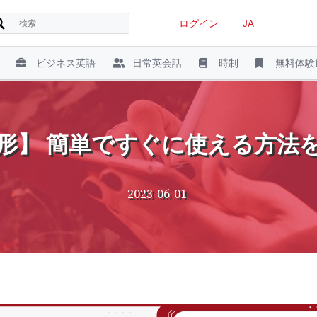
ログイン
JA
ビジネス英語
日常英会話
時制
無料体験
形】 簡単ですぐに使える方法
2023-06-01