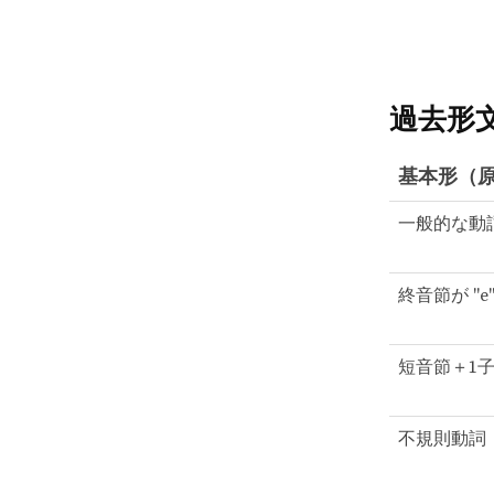
過去形
基本形（
一般的な動
終音節が "e
短音節＋1
不規則動詞