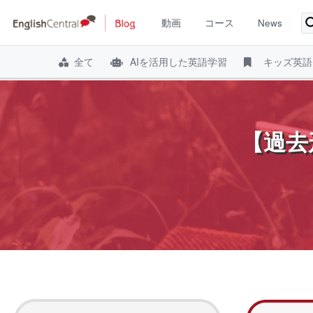
動画
コース
News
全て
AIを活用した英語学習
キッズ英語
コ
ン
テ
【過去
ン
ツ
へ
ス
キ
ッ
プ