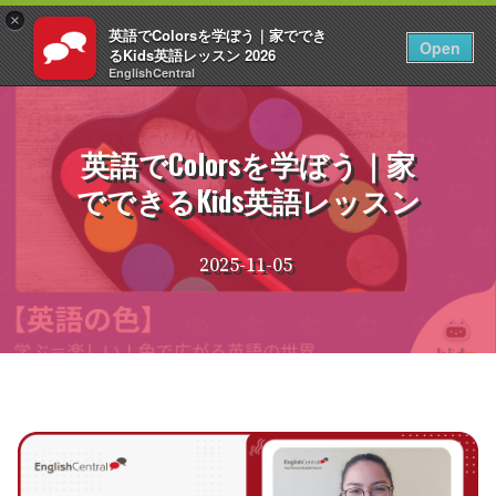
×
英語でColorsを学ぼう｜家ででき
JA
ログイン
Open
るKids英語レッスン 2026
EnglishCentral
コ
ン
テ
英語でColorsを学ぼう｜家
ン
でできるKids英語レッスン
ツ
へ
ス
2025-11-05
キ
ッ
プ