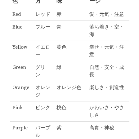
色
方
味
ージ
Red
レッド
赤
愛・元気・注意
Blue
ブルー
青
落ち着き・空・
海
Yellow
イエロ
黄色
幸せ・元気・注
ー
意
Green
グリー
緑
自然・安全・成
ン
長
Orange
オレン
オレンジ色
楽しさ・創造性
ジ
Pink
ピンク
桃色
かわいさ・やさ
しさ
Purple
パープ
紫
高貴・神秘
ル