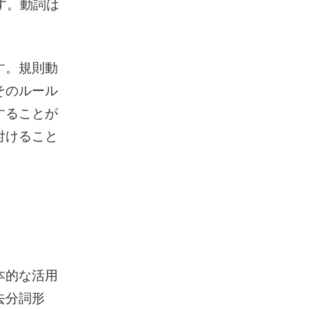
す。動詞は
す。規則動
そのルール
することが
付けること
本的な活用
去分詞形