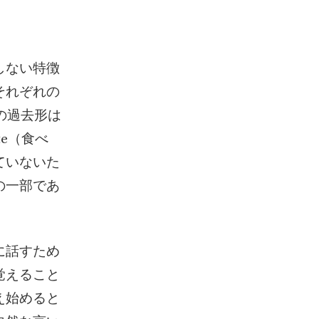
しない特徴
それぞれの
の過去形は
te（食べ
ていないた
の一部であ
に話すため
覚えること
え始めると