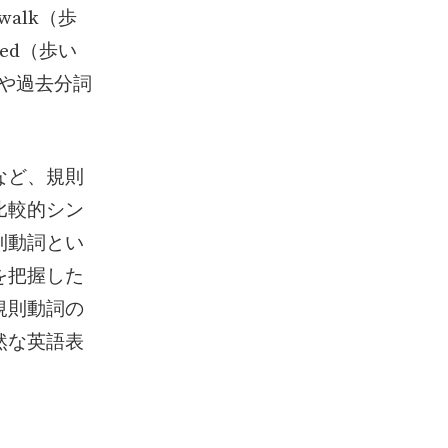
alk（歩
ed（歩い
形や過去分詞
など、規則
比較的シン
則動詞とい
を把握した
規則動詞の
然な英語表