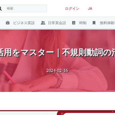
ログイン
JA
ビジネス英語
日常英会話
時制
無料体験
活用をマスター｜不規則動詞の
2024-02-16