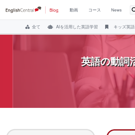
動画
コース
News
全て
AIを活用した英語学習
キッズ英語
コ
ン
テ
英語の動詞
ン
ツ
へ
ス
キ
ッ
プ