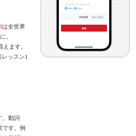
l
は全世界
軽に。
を鍛えます。
レッスン1
す。動詞
素です。例