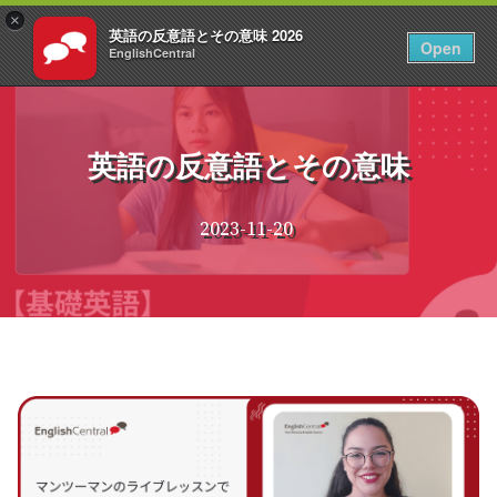
×
英語の反意語とその意味 2026
JA
ログイン
Open
EnglishCentral
コ
ン
テ
英語の反意語とその意味
ン
ツ
へ
2023-11-20
ス
キ
ッ
プ