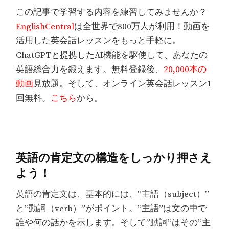
この記事で学習する内容を練習してみませんか？
EnglishCentral
は全世界で800万人が利用！動画を
活用した英会話レッスンをもっと手軽に。
ChatGPTと提携したAI機能を駆使して、あなたの
英語総合力を鍛えます。無料登録後、
20,000本の
動画
見放題。そして、オンライン英会話レッスン1
回無料。
こちら
から。
英語の肯定文の構造をしっかり押さえ
よう！
英語の肯定文は、基本的には、”主語（subject）”
と”動詞（verb）”がポイント。”主語”は文の中で
誰や何の話かを示します。そして”動詞”はその”主