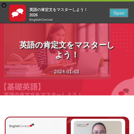
×
英語の肯定文をマスターしよう！
JA
ログイン
Open
2026
EnglishCentral
コ
ン
テ
英語の肯定文をマスターし
ン
よう！
ツ
へ
ス
2024-01-03
キ
ッ
プ