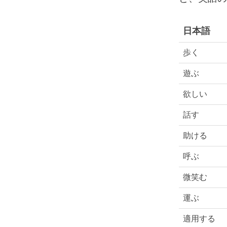
日本語
歩く
遊ぶ
欲しい
話す
助ける
呼ぶ
微笑む
運ぶ
適用する