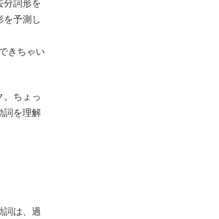
去分詞形を
形を予測し
ができちゃい
ク。ちょっ
動詞を理解
動詞は、過