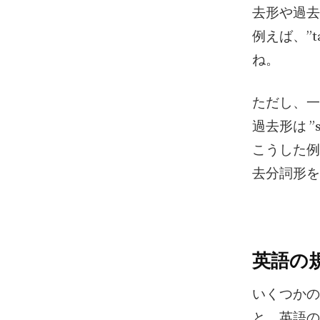
去形や過去
例えば、”ta
ね。
ただし、一
過去形は ”s
こうした例
去分詞形を
英語の
いくつかの
と、英語の