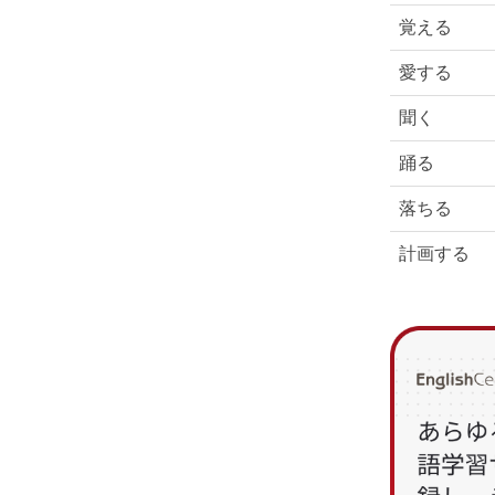
覚える
愛する
聞く
踊る
落ちる
計画する