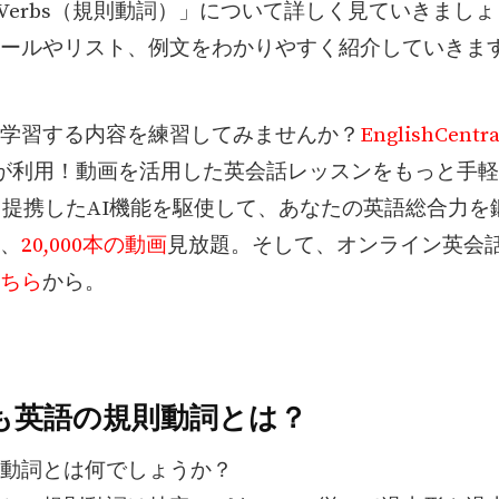
lar Verbs（規則動詞）」について詳しく見ていきまし
ールやリスト、例文をわかりやすく紹介していきま
学習する内容を練習してみませんか？
EnglishCentra
人が利用！動画を活用した英会話レッスンをもっと手
PTと提携したAI機能を駆使して、あなたの英語総合力
、
20,000本の動画
見放題。そして、オンライン英会話
ちら
から。
も英語の規則動詞とは？
動詞とは何でしょうか？