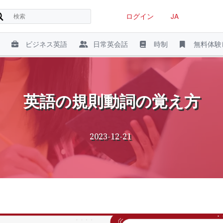
ログイン
JA
ビジネス英語
日常英会話
時制
無料体験
英語の規則動詞の覚え方
2023-12-21