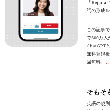
「Regu
詞の形成ル
この記事で
で800万
ChatG
無料登録後
回無料。
こ
そもそ
英語の規則