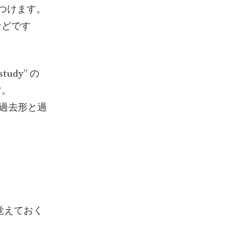
につけます。
 などです
dy” の
す。
で過去形と過
覚えておく