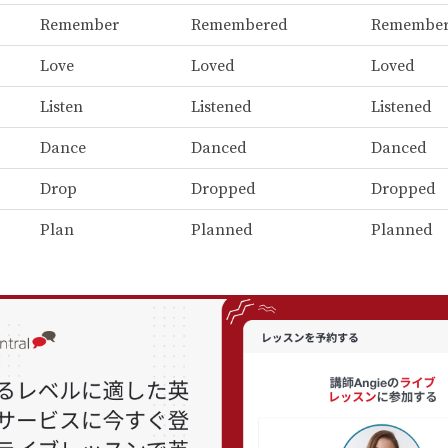
Remember
Remembered
Remembe
Love
Loved
Loved
Listen
Listened
Listened
Dance
Danced
Danced
Drop
Dropped
Dropped
Plan
Planned
Planned