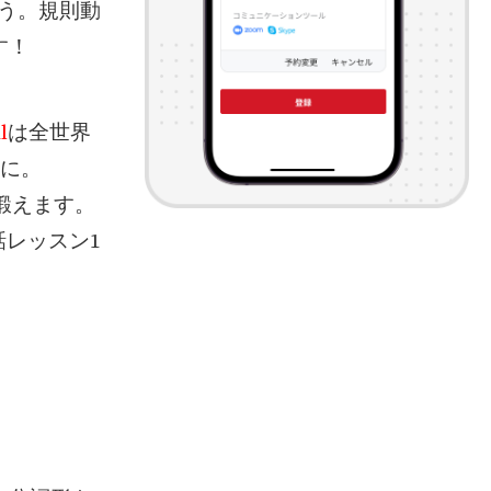
ょう。規則動
す！
l
は全世界
軽に。
を鍛えます。
レッスン1