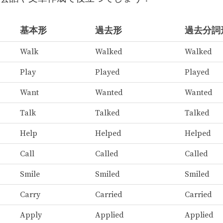
基本形
過去形
過去分詞
Walk
Walked
Walked
Play
Played
Played
Want
Wanted
Wanted
Talk
Talked
Talked
Help
Helped
Helped
Call
Called
Called
Smile
Smiled
Smiled
Carry
Carried
Carried
Apply
Applied
Applied