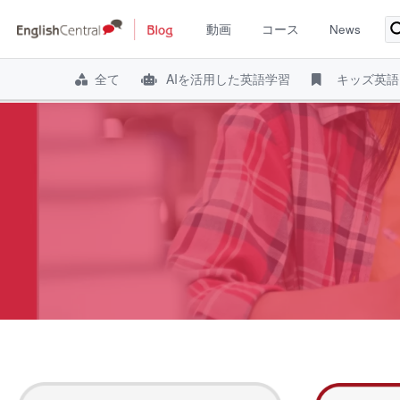
動画
コース
News
全て
AIを活用した英語学習
キッズ英語
コ
ン
テ
ン
ツ
へ
ス
キ
ッ
プ