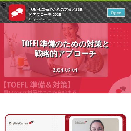
×
TOEFL準備のための対策と戦略
JA
ログイン
Open
的アプローチ 2026
EnglishCentral
コ
ン
テ
TOEFL準備のための対策と
ン
戦略的アプローチ
ツ
へ
ス
2024-09-04
キ
ッ
プ