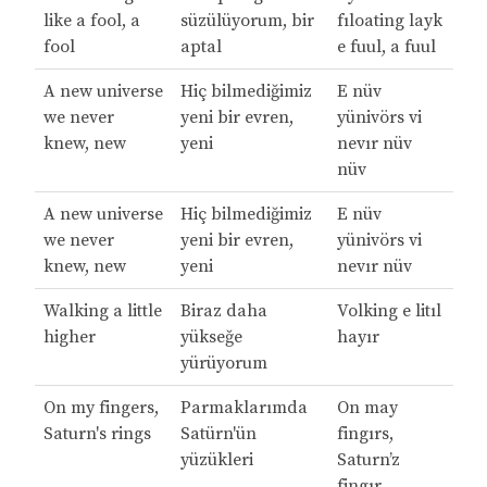
like a fool, a
süzülüyorum, bir
fıloating layk
fool
aptal
e fuul, a fuul
A new universe
Hiç bilmediğimiz
E nüv
we never
yeni bir evren,
yünivörs vi
knew, new
yeni
nevır nüv
nüv
A new universe
Hiç bilmediğimiz
E nüv
we never
yeni bir evren,
yünivörs vi
knew, new
yeni
nevır nüv
Walking a little
Biraz daha
Volking e litıl
higher
yükseğe
hayır
yürüyorum
On my fingers,
Parmaklarımda
On may
Saturn's rings
Satürn'ün
fingırs,
yüzükleri
Saturn’z
fingır