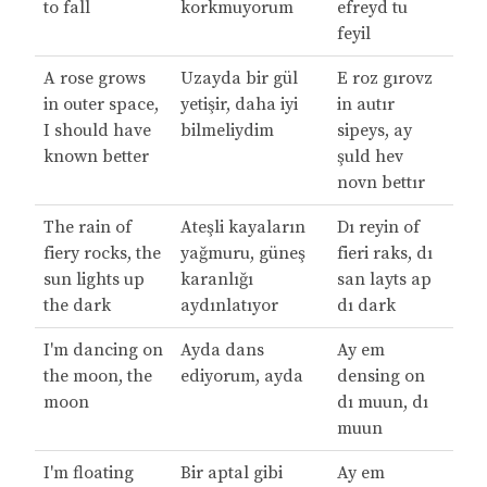
to fall
korkmuyorum
efreyd tu
feyil
A rose grows
Uzayda bir gül
E roz gırovz
in outer space,
yetişir, daha iyi
in autır
I should have
bilmeliydim
sipeys, ay
known better
şuld hev
novn bettır
The rain of
Ateşli kayaların
Dı reyin of
fiery rocks, the
yağmuru, güneş
fieri raks, dı
sun lights up
karanlığı
san layts ap
the dark
aydınlatıyor
dı dark
I'm dancing on
Ayda dans
Ay em
the moon, the
ediyorum, ayda
densing on
moon
dı muun, dı
muun
I'm floating
Bir aptal gibi
Ay em