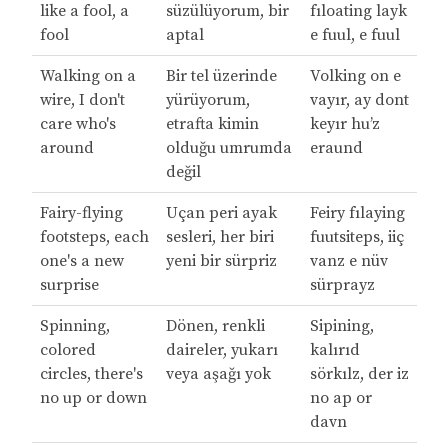
like a fool, a
süzülüyorum, bir
fıloating layk
fool
aptal
e fuul, e fuul
Walking on a
Bir tel üzerinde
Volking on e
wire, I don't
yürüyorum,
vayır, ay dont
care who's
etrafta kimin
keyır hu’z
around
olduğu umrumda
eraund
değil
Fairy-flying
Uçan peri ayak
Feiry fılaying
footsteps, each
sesleri, her biri
fuutsiteps, iiç
one's a new
yeni bir sürpriz
vanz e nüv
surprise
sürprayz
Spinning,
Dönen, renkli
Sipining,
colored
daireler, yukarı
kalırıd
circles, there's
veya aşağı yok
sörkılz, der iz
no up or down
no ap or
davn