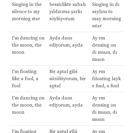
Singing in the
Sessizlikte sabah
Singing in dı
silence to my
yıldızıma şarkı
saylıns tu
morning star
söylüyorum
may morning
sıtar
I'm dancing on
Ayda dans
Ay em
the moon, the
ediyorum, ayda
densing on
moon
dı muun, dı
muun
I'm floating
Bir aptal gibi
Ay em
like a fool, a
süzülüyorum, bir
fıloating layk
fool
aptal
e fuul, a fuul
I'm dancing on
Ayda dans
Ay em
the moon, the
ediyorum, ayda
densing on
moon
dı muun, dı
muun
I'm floating
Bir aptal gibi
Ay em