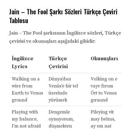
Jain – The Fool Şarkı Sözleri Türkçe Çeviri
Tablosu
Jain – The Fool şarkısının İngilizce sözleri, Türkçe
çevirisi ve okunuşları aşağıdaki gibidir:
İngilizce
Türkçe
Okunuşları
Lyrics
Çevirisi
Walking on a
Dünya'dan
Volking on e
wire from
Venüs'e bir tel
vayr fırom
Earth to Venus
üzerinde
Ört tu Venus
ground
yürümek
gıraund
Playing with
Dengemle
Pileying vit
my balance,
oynuyorum,
may belıns,
I'm not afraid
düşmekten
ay em nat