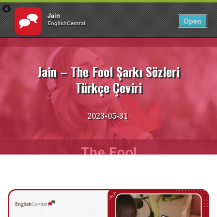
×
Jain
TR
Giriş Yap
Open
EnglishCentral
İçeriğe
atla
Jain – The Fool Şarkı Sözleri
Türkçe Çeviri
2023-05-31