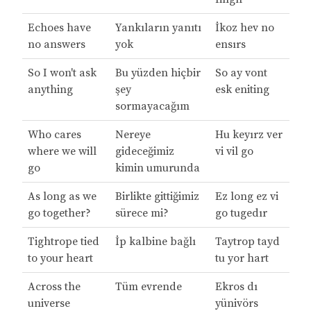
Echoes have
Yankıların yanıtı
İkoz hev no
no answers
yok
ensırs
So I won't ask
Bu yüzden hiçbir
So ay vont
anything
şey
esk eniting
sormayacağım
Who cares
Nereye
Hu keyırz ver
where we will
gideceğimiz
vi vil go
go
kimin umurunda
As long as we
Birlikte gittiğimiz
Ez long ez vi
go together?
sürece mi?
go tugedır
Tightrope tied
İp kalbine bağlı
Taytrop tayd
to your heart
tu yor hart
Across the
Tüm evrende
Ekros dı
universe
yünivörs