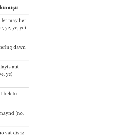
kunuşu
 let may her
, ye, ye, ye)
tering dawn
 layts aut
ye, ye)
t bek tu
 maynd (no,
o vat dis iz