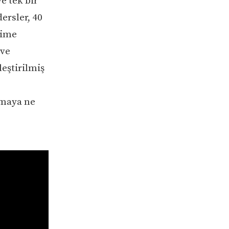
ye tek bir
ersler, 40
lime
 ve
leştirilmiş
amaya ne