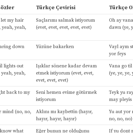
Sözler
Türkçe Çevirisi
Türkçe O
let my hair
Saçlarımı salmak istiyorum
Oh ay vana
 yeah, yeah,
(evet, evet, evet, evet, evet)
dawn (ye, ye
taring down
Yüzüne bakarken
Vayl aym s
yor feys
l lights out
Işıklar sönene kadar devam
Vana go til
 yeah, yeah,
etmek istiyorum (evet, evet,
(ye, ye, ye, 
evet, evet, evet)
ght back to my
Seni hemen evime götürmek
Teyk yu ray
istiyorum
may pleyis
r mind (no, no,
Aklını mı kaybettin (hayır,
Yu aut yor
hayır, hayır, hayır)
no, no, no)
t know what
Eğer bunun ne olduğunu
If yu dont n