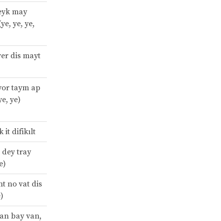
eyk may
e, ye, ye,
ver dis mayt
yor taym ap
ye, ye)
it difikılt
 dey tray
e)
t no vat dis
e)
van bay van,