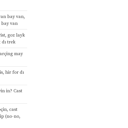
van bay van,
 bay van
ist, goz layk
t dı trek
 arçing may
s, hir for dı
in in? Cast
oçin, cast
iip (no-no,