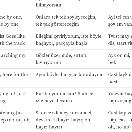
bilmiyorsan
 one by one,
Onlara tek tek söyleyeceğim,
Ayl tel em 
e by one
tek tek göstereceğim
şov em van
st Goes like
Bileğimi çeviriyorum, işte böyle
Twist may r
ith the track
başlıyor, parçayla başla
dis, start vi
 arching my
Gözler üzerimde, sırtımı
Ayz on mi,
kıvırıyorum
bek
s, here for the
Aynı böyle, bu gece buradayım
Cast layk di
nayt
ying in? Just
Katılmıyor musun? Sadece
Yu eynt bay
ing
izlemeye devam et
kiip voçing
atching Just
Sadece izlemeye devam et,
Cast kiip v
eep (no-no, oh,
devam et (hayır-hayır, oh,
kiip, cast k
hayır-hayır)
oh, no-no)