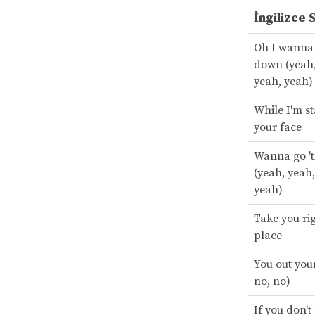
İngilizce 
Oh I wanna 
down (yeah,
yeah, yeah)
While I'm s
your face
Wanna go 'ti
(yeah, yeah,
yeah)
Take you ri
place
You out you
no, no)
If you don'