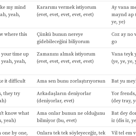
ke my mind
Kararımı vermek istiyorum
Ay vana m
eah, yeah,
(evet, evet, evet, evet, evet)
maynd ap (y
ye, ye)
w where this
Çünkü bunun nereye
Coz ay no 
gidebileceğini biliyorum
go
 your time up
Zamanını almak istiyorum
Vana teyk 
 yeah, yeah,
(evet, evet, evet, evet, evet)
(ye, ye, ye, 
 it difficult
Ama sen bunu zorlaştırıyorsun
Bat yu meyk 
, they try
Arkadaşların deniyorlar
Yor frends,
eah)
(deniyorlar, evet)
(dey tray, y
n't know what
Ama onlar bunun ne olduğunu
Bat dey don
is, yeah)
bilmiyor (bu, evet)
iz (dis iz, y
em one by one,
Onlara tek tek söyleyeceğiz, tek
Vil tel em 