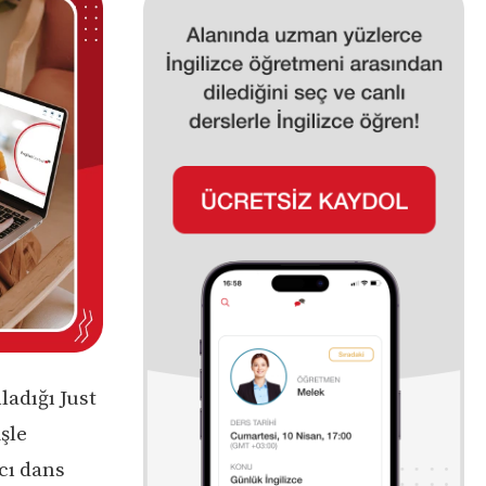
ladığı Just
şle
ıcı dans