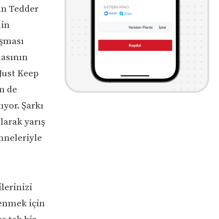
an Tedder
nin
ışması
masının
“Just Keep
m de
yor. Şarkı
larak yarış
ahneleriyle
lerinizi
renmek için