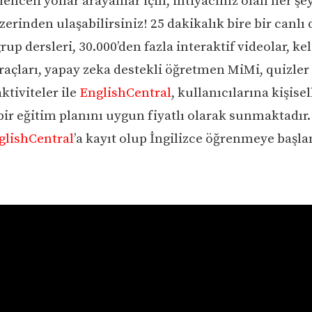
ğlenceli yollar arayanlar için, ihtiyacınız olan her şe
erinden ulaşabilirsiniz! 25 dakikalık bire bir canlı d
rup dersleri, 30.000’den fazla interaktif videolar, ke
açları, yapay zeka destekli öğretmen MiMi, quizler
aktiviteler ile
EnglishCentral
, kullanıcılarına kişisel
 bir eğitim planını uygun fiyatlı olarak sunmaktadır.
glishCentral
’a kayıt olup İngilizce öğrenmeye başl