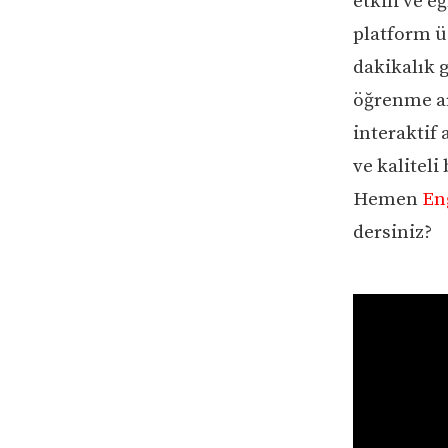
etkili ve e
platform üz
dakikalık g
öğrenme ar
interaktif 
ve kaliteli
Hemen
En
dersiniz?