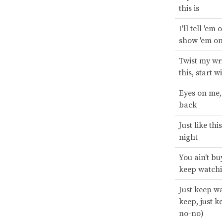
this is
I'll tell 'em
show 'em on
Twist my wri
this, start w
Eyes on me,
back
Just like thi
night
You ain't bu
keep watch
Just keep w
keep, just k
no-no)