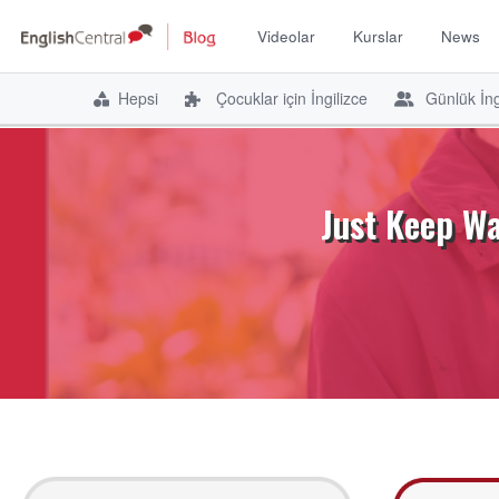
Videolar
Kurslar
News
Hepsi
Çocuklar için İngilizce
Günlük İng
İçeriğe
atla
Just Keep Wa