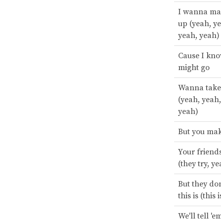
I wanna ma
up (yeah, y
yeah, yeah)
Cause I kno
might go
Wanna take
(yeah, yeah,
yeah)
But you make
Your friends
(they try, y
But they do
this is (this 
We'll tell '