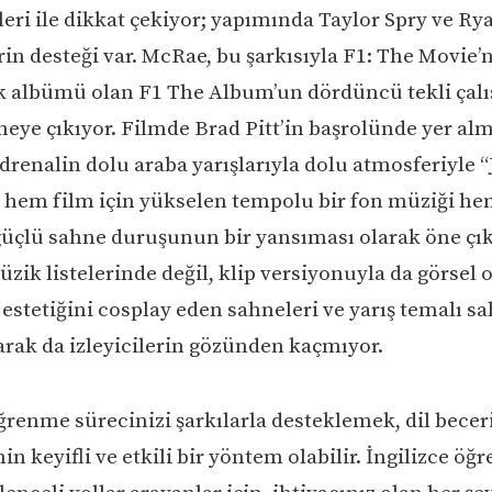
leri ile dikkat çekiyor; yapımında Taylor Spry ve Ry
rin desteği var. McRae, bu şarkısıyla F1: The Movie’
 albümü olan F1 The Album’un dördüncü tekli çal
neye çıkıyor. Filmde Brad Pitt’in başrolünde yer al
adrenalin dolu araba yarışlarıyla dolu atmosferiyle 
 hem film için yükselen tempolu bir fon müziği he
üçlü sahne duruşunun bir yansıması olarak öne çıkı
zik listelerinde değil, klip versiyonuyla da görsel o
 estetiğini cosplay eden sahneleri ve yarış temalı s
larak da izleyicilerin gözünden kaçmıyor.
ğrenme sürecinizi şarkılarla desteklemek, dil beceri
in keyifli ve etkili bir yöntem olabilir. İngilizce öğ