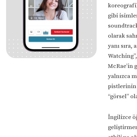
koreografi
gibi isimle
soundtrack
olarak sah
yanı sıra, 
Watching”,
McRae’in g
yalnızca mü
pistlerinin
“görsel” o
İngilizce ö
geliştirmen